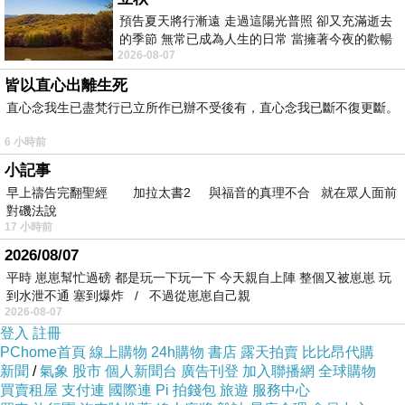
PA++++礦物柔膚型(90g)
預告夏天將行漸遠 走過這陽光普照 卻又充滿逝去
的季節 無常已成為人生的日常 當擁著今夜的歡暢
最後跟大家提醒的是
【KANEBO 佳麗寶】ALLIE
2026-08-07
舒心 轉眼驟成昨日 而明晨 太陽
EX UV高效防曬凝乳 SPF50+-PA++++礦物柔膚
皆以直心出離生死
型(90g)
最近真的很熱門
直心念我生已盡梵行已立所作已辦不受後有，直心念我已斷不復更斷。
6 小時前
看到有划算的話就快買下去
小記事
早上禱告完翻聖經 加拉太書2 與福音的真理不合 就在眾人面前
對磯法說
有可能馬上就缺貨了！！
17 小時前
2026/08/07
優惠折扣的部份
寫在這邊！
平時 崽崽幫忙過磅 都是玩一下玩一下 今天親自上陣 整個又被崽崽 玩
到水泄不通 塞到爆炸 / 不過從崽崽自己親
2026-08-07
而簡單的商品介紹可以看看下面
登入
註冊
PChome首頁
線上購物
24h購物
書店
露天拍賣
比比昂代購
新聞
/
氣象
股市
個人新聞台
廣告刊登
加入聯播網
全球購物
↓↓↓優惠購買方式詳情↓↓↓
買賣租屋
支付連
國際連
Pi 拍錢包
旅遊
服務中心