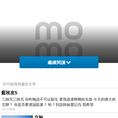
繼續閱讀
你可能感興趣的文章
藍玫友5
三師兄三師兄 你昨晚說不可以殺生 要我放過蟑螂給生路 今天的燉大肉
怎辦？ 你是否要虔誠茹素？ 蛤？別說師妹愛記仇 我希望
18 小時前
▲目前評價很好的 【KANEBO 佳麗寶】ALLIE EX UV高效防曬凝乳 SPF50+-
立秋