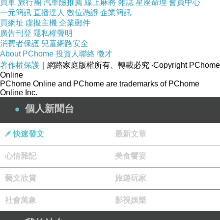
買車
旅行團
汽車險推薦
線上麻將
雜誌
星座命理
會員中心
一元簡訊
直播達人
數位憑證
企業簡訊
暢銷排行
>
快速到貨網拍
買網址
虛擬主機
企業郵件
廣告刊登
隱私權聲明
消費者保護
兒童網路安全
【 【KANEBO 佳麗寶】ALLIE EX UV高效防
About PChome
投資人聯絡
徵才
曬凝乳 SPF50+-PA++++礦物柔膚型(90g) 】
著作權保護
｜網路家庭版權所有、轉載必究
‧Copyright PChome
Online
PChome Online and PChome are trademarks of PChome
Online Inc.
個人新聞台
評價
快速發文
最新文章
心情雜記
美食饗宴
品號：4121691
藝文欣賞
旅遊玩家
社會萬象
影視娛樂
原廠公司貨