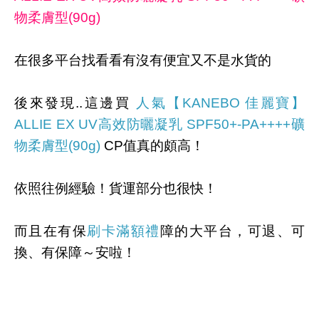
物柔膚型(90g)
在很多平台找看看有沒有便宜又不是水貨的
後來發現..這邊買
人氣
【KANEBO 佳麗寶】
ALLIE EX UV高效防曬凝乳 SPF50+-PA++++礦
物柔膚型(90g)
CP值真的頗高！
依照往例經驗！貨運部分也很快！
而且在有保
刷卡滿額禮
障的大平台，可退、可
換、有保障～安啦！