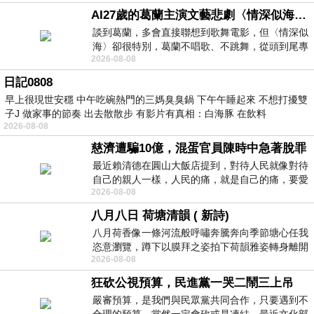
AI27歲的葛蘭主演文藝悲劇〈情深似海〉 #戀上老電影 #葛蘭 #粟子
談到葛蘭，多會直接聯想到歌舞電影，但〈情深似
海〉卻很特別，葛蘭不唱歌、不跳舞，從頭到尾專
2026-08-08
心演戲。拍攝期間，經常工作超過12個鐘
日記0808
早上很現世安穩 中午吃碗熱門的三媽臭臭鍋 下午午睡起來 不想打擾雙
子J 做家事的節奏 出去散散步 有影片有真相：白海豚 在飲料
2026-08-08
慈濟遭騙10億，混蛋官員陳時中急著脫罪
最近賴清德在圓山大飯店提到，對待人民就像對待
自己的親人一樣，人民的痛，就是自己的痛，要愛
2026-08-08
民如親，說的這麼好聽，實際上根本沒做
八月八日 荷塘清韻 ( 新詩)
八月荷香像一條河流般呼嘯奔騰奔向季節塘心任我
恣意瀏覽，蹲下以膜拜之姿拍下荷韻雅姿轉身離開
2026-08-08
時我把美麗的遐想掛在亭亭葉柄上盼望
狂砍公視預算，民進黨一哭二鬧三上吊
嚴審預算，是我們與民眾黨共同合作，只要遇到不
合理的預算，當然一定會砍或是凍結，最近文化部