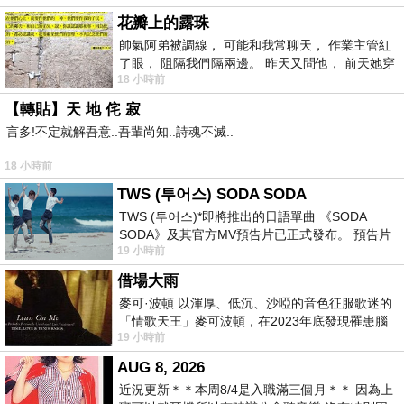
花瓣上的露珠
帥氣阿弟被調線， 可能和我常聊天， 作業主管紅
了眼， 阻隔我們隔兩邊。 昨天又問他， 前天她穿
18 小時前
什麼顏色衣服， 不經
【轉貼】天 地 侘 寂
言多!不定就解吾意..吾輩尚知..詩魂不滅..
18 小時前
TWS (투어스) SODA SODA
TWS (투어스)*即將推出的日語單曲 《SODA
SODA》及其官方MV預告片已正式發布。 預告片
19 小時前
一經發布， 就引發了粉絲們對這次夏季回
借場大雨
麥可·波頓 以渾厚、低沉、沙啞的音色征服歌迷的
「情歌天王」麥可波頓，在2023年底發現罹患腦
19 小時前
瘤「祈禱早日康復，一切都好」。
AUG 8, 2026
近況更新＊＊本周8/4是入職滿三個月＊＊ 因為上