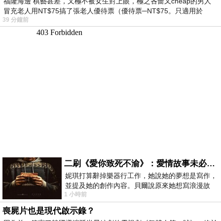
福隆海邊 棋藝甚差，又極不被女生對上眼，極之吝嗇又cheap的男人
冒充老人用NT$75搞了張老人優待票（優待票─NT$75。只適用於
39 分鐘前
二刷《愛你致死不渝》：愛情故事未必是浪漫故事
妮琪打算辭掉樂器行工作，她說她的夢想是寫作，
並提及她的創作內容。貝爾說原來她想寫浪漫故
1 小時前
事，妮琪回應：「不是浪漫故事，是愛情
喪屍片也是現代啟示錄？