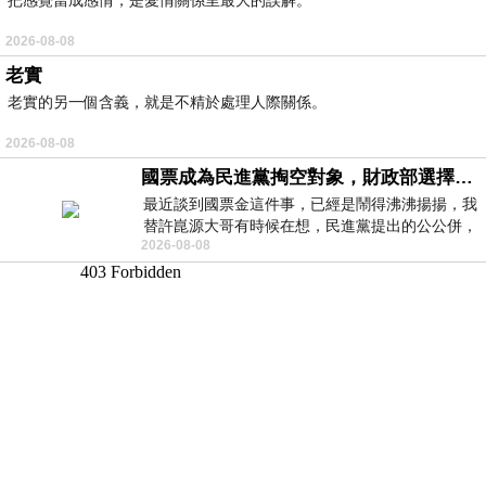
2026-08-08
老實
老實的另一個含義，就是不精於處理人際關係。
2026-08-08
國票成為民進黨掏空對象，財政部選擇性失憶
最近談到國票金這件事，已經是鬧得沸沸揚揚，我
替許崑源大哥有時候在想，民進黨提出的公公併，
2026-08-08
其實就是想要國庫通黨庫，鬧出最大的醜