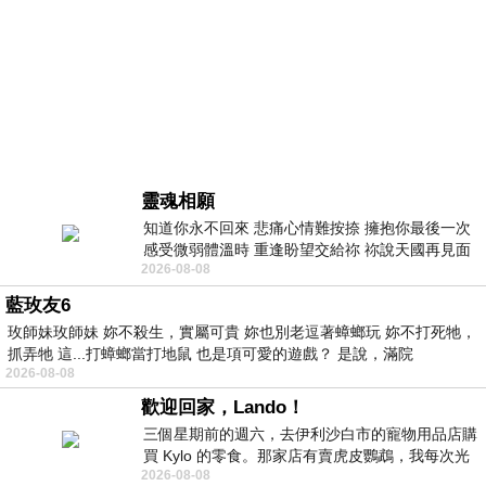
靈魂相願
知道你永不回來 悲痛心情難按捺 擁抱你最後一次
感受微弱體溫時 重逢盼望交給祢 祢說天國再見面
2026-08-08
此刻忍淚說別離 他日靈魂再
藍玫友6
玫師妹玫師妹 妳不殺生，實屬可貴 妳也別老逗著蟑螂玩 妳不打死牠，
抓弄牠 這...打蟑螂當打地鼠 也是項可愛的遊戲？ 是說，滿院
2026-08-08
歡迎回家，Lando！
三個星期前的週六，去伊利沙白市的寵物用品店購
買 Kylo 的零食。那家店有賣虎皮鸚鵡，我每次光
2026-08-08
顧都會去看一下。他們偶爾會引進 C