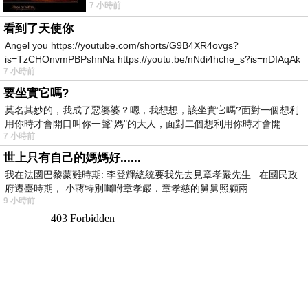
7 小時前
所以開心就好 生活不會辜負認真
看到了天使你
Angel you https://youtube.com/shorts/G9B4XR4ovgs?
is=TzCHOnvmPBPshnNa https://youtu.be/nNdi4hche_s?is=nDIAqAk
7 小時前
要坐實它嗎?
莫名其妙的，我成了惡婆婆？嗯，我想想，該坐實它嗎?面對一個想利
用你時才會開口叫你一聲“媽"的大人，面對二個想利用你時才會開
7 小時前
世上只有自己的媽媽好......
我在法國巴黎蒙難時期: 李登輝總統要我先去見章孝嚴先生 在國民政
府遷臺時期， 小蔣特別囑咐章孝嚴．章孝慈的舅舅照顧兩
9 小時前