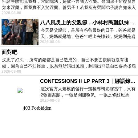
惟諸菩薩能見我身，常聞我法，是故不言我入涅槃。聲聞弟子雖復發言
如來涅槃，而我實不入於涅槃。善男子！若我所有聲聞弟子說言如來入
2026-08-08
八八風災上的父親節，小林村民難以抹滅的痛
今天是父親節，是所有爸爸最好的日子，爸爸就是
天，媽媽就是地；爸爸年輕出去賺錢，媽媽則是處
2026-08-08
理家務，職業不分高低貴賤，只有人品才
面對吧
沈思了好久 ，所有的錯都是自己造成的，自己不要去接觸就沒有後
續，因為自己不知輕重，以為無所謂出風頭，到頭出問題自己要承擔怨
2026-08-08
不
CONFESSIONS II LP PART 3｜娜語錄II LP PART 3
這次官方大規模的發行十幾種專輯彩膠當中，只有
2張圖案膠，一張是開腿喇叭、一張是條紋斑馬
2026-08-08
版；目前官網上只剩澳洲商店AU STORE