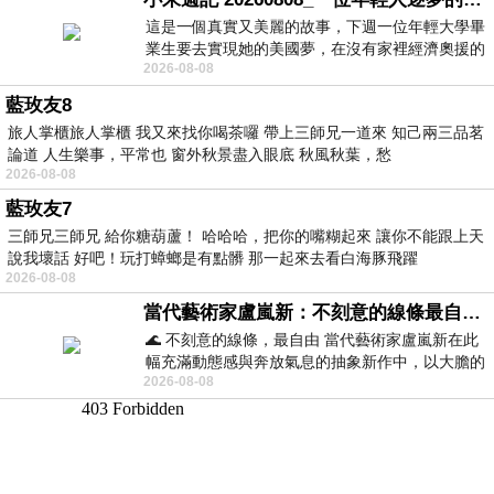
這是一個真實又美麗的故事，下週一位年輕大學畢
業生要去實現她的美國夢，在沒有家裡經濟奧援的
2026-08-08
情況下，靠著自我努力工作累積出國基
藍玫友8
旅人掌櫃旅人掌櫃 我又來找你喝茶囉 帶上三師兄一道來 知己兩三品茗
論道 人生樂事，平常也 窗外秋景盡入眼底 秋風秋葉，愁
2026-08-08
藍玫友7
三師兄三師兄 給你糖葫蘆！ 哈哈哈，把你的嘴糊起來 讓你不能跟上天
說我壞話 好吧！玩打蟑螂是有點髒 那一起來去看白海豚飛躍
2026-08-08
當代藝術家盧嵐新：不刻意的線條最自由，讓色彩流動、筆觸自己說話
🌊 不刻意的線條，最自由 當代藝術家盧嵐新在此
幅充滿動態感與奔放氣息的抽象新作中，以大膽的
2026-08-08
藍色顏料在白色畫布上揮灑、壓印與流淌