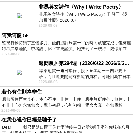
非馬英文詩作〈Why I Write Poetry〉
非馬英文詩作〈Why I Write Poetry〉刊登于《芝
加哥时报》2026.8.7
2026-08-08
阿我阿龍 58
監視行動持續了三個多月。他們或許只需一半的時間就能完成，但梅麗
特卻異常謹慎。或者說，比平常更謹慎。她找到了一艘特工處停泊在
2026-08-08
週間農居第284週（2026/6/23-2026/6/24) 夏至 金黃稻浪洋溢豐收喜悅
結束亂買一通日本行，接下來星期一三四都要上
班，而且還要開到有點遠的員林。可能因為在日本
2026-08-08
花不少錢，星期一出門上班時，心裡沒有一
若心有住則為非住
應無所住而生其心。本心不住，非住非非住，應生無所住心，無住，非
心非非心無念無無念，覺心初起，心無初相，覺念念真，心無覺相
2026-08-08
在我心裡你已經是騙子了........
Dear: 我只是隨口問了你什麼時候生日?想說獅子座的你現在八月
了，結果出現了20，我不 可置信地看著這個