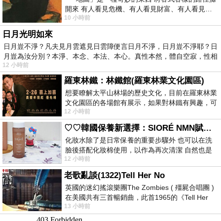
開來 有人看見危機、有人看見財富、有人看見…
10 小時前
從中可以發掘出不同的
日月光明如來
日月豈不淨？凡夫見月雲遮見日雲障便言日月不淨，日月豈不淨耶？日
月豈為汝分別？本淨、本念、本法、本心。真性本然，體自空寂，性相
12 小時前
羅東林鐵：林鐵館(羅東林業文化園區)
想要瞭解太平山林場的歷史文化，目前在羅東林業
文化園區的各場館有展示，如果對林鐵有興趣，可
12 小時前
以到林鐵館。 這裡展示從山下
♡♡韓國保養新選擇：SIORÉ NMN賦活泡泡化妝水♡♡
化妝水除了是日常保養的重要步驟外 也可以在洗
臉後搭配化妝棉使用，以作為再次清潔 自然也是
12 小時前
我的保養必備品項 不過，我對於化妝
老歌亂談(1322)Tell Her No
英國的迷幻搖滾樂團The Zombies ( 殭屍合唱團 )
在美國共有三首暢銷曲，此首1965的《Tell Her
13 小時前
No》即為其中之一，在告示牌百大單曲