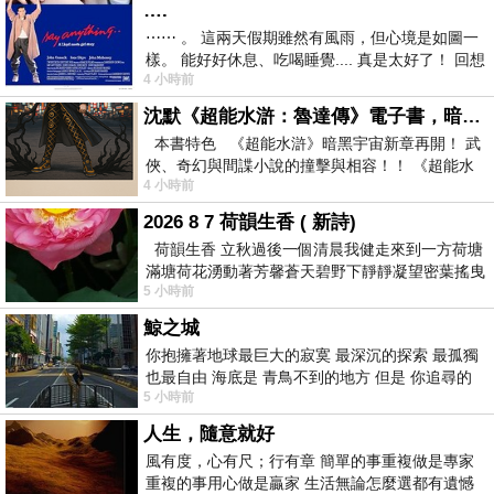
….
⋯⋯ 。 這兩天假期雖然有風雨，但心境是如圖一
樣。 能好好休息、吃喝睡覺.... 真是太好了！ 回想
4 小時前
起來，以前根本就很難有這
沈默《超能水滸：魯達傳》電子書，暗黑宇宙新章，一一五年八月璀璨上架！
本書特色 《超能水滸》暗黑宇宙新章再開！ 武
俠、奇幻與間諜小說的撞擊與相容！！ 《超能水
4 小時前
滸》系列第四部
2026 8 7 荷韻生香 ( 新詩)
荷韻生香 立秋過後一個清晨我健走來到一方荷塘
滿塘荷花湧動著芳馨蒼天碧野下靜靜凝望密葉搖曳
5 小時前
幽泉中復有蛙鳴嘓嘓水波裡搖曳
鯨之城
你抱擁著地球最巨大的寂寞 最深沉的探索 最孤獨
也最自由 海底是 青鳥不到的地方 但是 你追尋的
5 小時前
幸福 可以比珍珠更
人生，隨意就好
風有度，心有尺；行有章 簡單的事重複做是專家
重複的事用心做是贏家 生活無論怎麼選都有遺憾