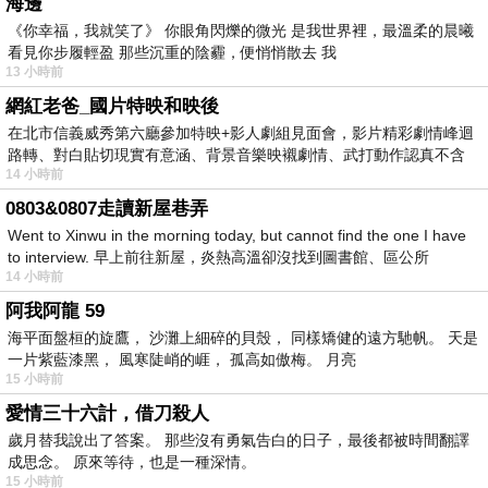
海邊
《你幸福，我就笑了》 你眼角閃爍的微光 是我世界裡，最溫柔的晨曦
看見你步履輕盈 那些沉重的陰霾，便悄悄散去 我
13 小時前
網紅老爸_國片特映和映後
在北市信義威秀第六廳參加特映+影人劇組見面會，影片精彩劇情峰迴
路轉、對白貼切現實有意涵、背景音樂映襯劇情、武打動作認真不含
14 小時前
糊、
0803&0807走讀新屋巷弄
Went to Xinwu in the morning today, but cannot find the one I have
to interview. 早上前往新屋，炎熱高溫卻沒找到圖書館、區公所
14 小時前
阿我阿龍 59
海平面盤桓的旋鷹， 沙灘上細碎的貝殼， 同樣矯健的遠方馳帆。 天是
一片紫藍漆黑， 風寒陡峭的崕， 孤高如傲梅。 月亮
15 小時前
愛情三十六計，借刀殺人
歲月替我說出了答案。 那些沒有勇氣告白的日子，最後都被時間翻譯
成思念。 原來等待，也是一種深情。
15 小時前