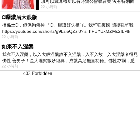
班可以戴耳機所以有時辦公會聽音樂 沒有特別固
22 小時前
定哪天但就是一周某一天會固定聽'90
C囉濃眉大眼版
橋係土D，但係夠傳神 「D」辦證好失禮咩。我堅強復國 國復強堅我
https://youtube.com/shorts/g9LsieQZzl8?is=hPUYUxMZMc2fLPlk
22 小時前
如來不入涅槃
我亦不入涅槃，以入大般涅槃故不入涅槃，入不入故，入大涅槃者得見
佛性 善男子！是大涅槃微妙經典，成就具足無量功德。佛性亦爾，悉
22 小時前