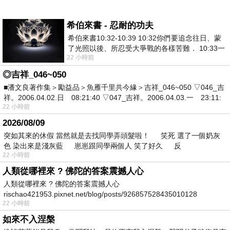
希伯來書 - 忍耐的功夫
希伯來書10:32-10:39 10:32你們要追念往日、蒙
了光照以後、所忍受大爭戰的各樣苦難． 10:33一
22 小時前
面被毀謗、遭患難、成了戲景、叫眾人
◎吉祥_046~050
■潘文良著作集＞勵益品＞魚雁千里共今緣＞吉祥_046~050 ▽046_吉
祥。2006.04.02.日 08:21:40 ▽047_吉祥。2006.04.03.一 23:11:
22 小時前
2026/08/09
突如其來的休假 當然就是去找同學弄頭髮啦！ 笑死 選了一個奶灰
色 染出來是淺灰藍 崽崽跟同學兩個人 笑了好久 反
22 小時前
人類從哪裡來 ? 佛陀的答案震撼人心
人類從哪裡來 ? 佛陀的答案震撼人心
rischao421953.pixnet.net/blog/posts/926857528435010128
22 小時前
如來不入涅槃