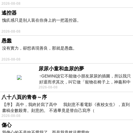
2026-08-08
遙控器
愧疚感只是别人装在你身上的一把遥控器。
2026-08-08
愚蠢
沒有實力，卻想表現善良，那就是愚蠢。
2026-08-08
尿尿小童和血尿的夢
↑GEMINI說它不能做小朋友尿尿的插圖，所以我只
好退而求其次，叫它做「寵物在椅子上，神龕和中
2026-08-08
年人臉孔」的畫了。 六月底
八十八頁的青春～序
【序】 高中，我終於寫了高中 我刻意不看電影《夜校女生》，直到
書稿全數殺青。刻意的。 不過畢竟是替自己寫序（
2026-08-08
傷心
我傷心的不是妳不愛我了，而是我竟然這麼愛妳。