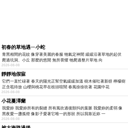
初春的草地遇ㄧ小蛇
青黑相間的花紋 像穿著美麗的春服 牠氣定神閒 緩緩沿著草地的起伏
爬過坑洞、小丘 那麼的悠閒 無所畏懼 牠爬過整片草地 向
2026-08-08
靜靜地假寐
它們一直忙碌著 春天的陽光正幫空氣緩緩加溫 樹木催吐著新枒 檸檬樹
正含苞待放 山櫻與桃花早在枝頭喧鬧 春風徐徐吹著 花園中花
2026-08-08
小花蔓澤蘭
我愛妳 我愛妳所有的裂縫 所有風吹過後顫抖的葉脈 我愛妳的柔弱 像
黑夜愛一盞孤燈 像影子愛著它唯一的形狀 所以我靠近妳 一
2026-08-08
被大海路過後