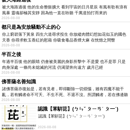
被大海路過後 他的生命整個擴大 看到宇宙的日月星辰 有風有歌有浪有
風暴 靈魂卻極其安靜 因為他一直在聆聽 千萬道拍打而來的
2026-08-08
都只是為安放騷動不止的心
你上窮碧落下黃泉 四生六道尋求投生 你放縱肉體幻想如花似玉的國色
天香 你尋求軟玉香紅的慰藉 你吸食毒品香煙大麻 在恍惚之間瞥
2026-08-08
半百之後
年過半百後 他的眼睛 仍會被美麗的身影所擊中 不是愛 也不是罪 只是
肉身深處 一條尚未熄滅的河流 仍渴望奔向遠方 歲月已經
2026-08-08
佛菩薩名善知識
諸佛菩薩亦復如是，若有見者，即得斷除一切煩惱，雖有四魔不能干
亂，若有觸者命不可夭、不生不死、不退不沒。所謂觸者，若在佛邊聽
2026-08-08
受
認識【苯騈芘】(ㄅㄣˇ ㄆㄧㄢˊ ㄆ一ˊ)
認識【苯騈芘】(ㄅㄣˇ ㄆㄧㄢˊ ㄆ一ˊ)
2026-08-08