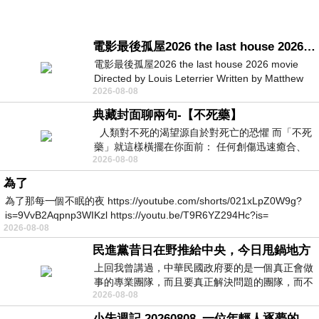
電影最後孤屋2026 the last house 2026 movie
電影最後孤屋2026 the last house 2026 movie
Directed by Louis Leterrier Written by Matthew
2026-08-08
Robinson Starring Greta Lee Wa
典藏封面聊兩句-【不死藥】
人類對不死的渴望源自於對死亡的恐懼 而「不死
藥」就這樣橫擺在你面前： 任何創傷迅速癒合、
2026-08-08
停止衰老、痛覺消失…堪
為了
為了那每一個不眠的夜 https://youtube.com/shorts/021xLpZ0W9g?
is=9VvB2Aqpnp3WIKzl https://youtu.be/T9R6YZ294Hc?is=
2026-08-08
民進黨昔日在野推給中央，今日甩鍋地方
上回我曾講過，中華民國政府要的是一個真正會做
事的專業團隊，而且要真正解決問題的團隊，而不
2026-08-08
是只會到處甩鍋的雙標團隊，最近民進黨
小朱週記 20260808_一位年輕人逐夢的真實故事