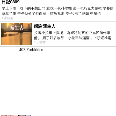
日記0809
早上下雨下呀下的不想出門 就吃一包科學麵 跟一包巧克力餅乾 早餐便
草草了事 中午我煮了炒白菜、鱈魚丸湯 雙子J煮了乾麵 中餐也
3 小時前
感謝陌生人
拉著小拉車上賣場，為即將到來的中元節預作準
備。 買了好多物品，小拉車裝滿滿，上頭還堆兩
4 小時前
紙箱。 雖辛苦了點，這點程度我一個人搬