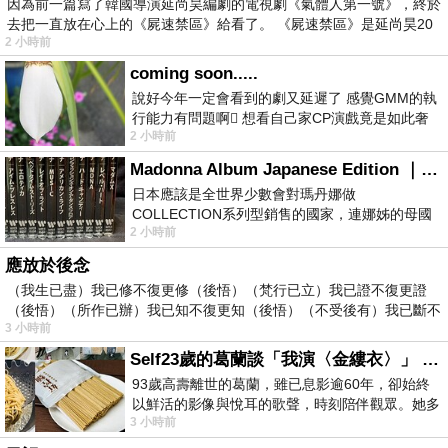
因為前一篇寫了韓國導演延尚昊編劇的電視劇《氣體人第一號》，終於
去把一直放在心上的《屍速禁區》給看了。 《屍速禁區》是延尚昊20
2 小時前
coming soon.....
說好今年一定會看到的劇又延遲了 感覺GMM的執
行能力有問題啊🫩 想看自己家CP演戲竟是如此奢
2 小時前
侈的事 GMM你說看看啊😑 先把劇放
Madonna Album Japanese Edition ｜瑪丹娜專輯們2026年日本版重發系列
日本應該是全世界少數會對瑪丹娜做
COLLECTION系列型銷售的國家，連娜姊的母國
2 小時前
美國都沒對她這樣過，這全拜在他們到現在唱片
應放於後念
（我生已盡）我已修不復更修（後悟）（梵行已立）我已證不復更證
（後悟）（所作已辦）我已知不復更知（後悟）（不受後有）我已斷不
3 小時前
復
Self23歲的葛蘭談「我演〈金縷衣〉」 #戀上老電影 #粟子 #葛蘭
93歲高壽離世的葛蘭，雖已息影逾60年，卻始終
以鮮活的影像與悅耳的歌聲，時刻陪伴觀眾。她多
3 小時前
才多藝、陽光開朗的形象，不僅保留在電影