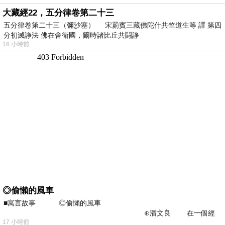
大藏經22，五分律卷第二十三
五分律卷第二十三（彌沙塞） 宋罽賓三藏佛陀什共竺道生等 譯 第四
分初滅諍法 佛在舍衛國，爾時諸比丘共鬪諍
16 小時前
◎偷懶的風車
■寓言故事 ◎偷懶的風車
⊕潘文良 在一個經
17 小時前
常颳風的山丘上—&m