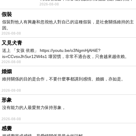
2026-08-08
罵她施政滿意度輸給陳其邁，甚至還說盧
假裝
假裝對他人有興趣和忽視他人對自己的這種假裝，是社會關係維持的主
因。
2026-08-08
又見犬青
送上 「女孩 依賴」 https://youtu.be/o3NgmHjAHiE?
is=CCvsvJhSur12W4s1 壞習慣，非常不適合改，只會越來越依賴。
2026-08-08
我害怕的
婚姻
維持關係的目的是合作，不要什麼事都講到感情。婚姻，亦如是。
2026-08-08
形象
沒有能力的人最愛努力保持形象，
2026-08-08
感覺
把感覺當成感情，是愛情關係里最大的誤解。