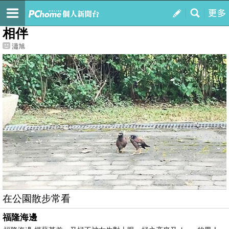
我的
最新文章
相伴
瀟旭
在公園散步常看
福隆海邊