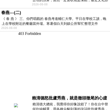
2026-08-08
要編列公視和Taiwan plus預算，在110年
春燕---(二)
《 春 燕 》 三、你們唱戲的 春燕考進輔仁大學。平日在學校工讀，晚
上在學校附近的餐廳當外場。寒暑假白天到鎮公所幫忙整理文件
2026-08-08
賴清德怒批盧秀燕，就是徹頭徹尾的心虛
賴清德大總統，我覺得你好像說錯了！你在台中替
何欣純輔選，用各種尖酸刻薄的說詞批判盧秀燕，