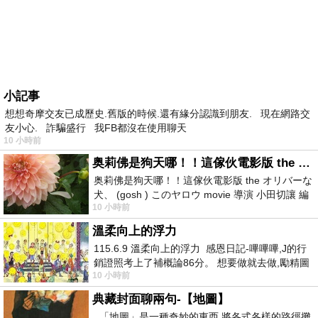
小記事
想想奇摩交友已成歷史.舊版的時候.還有緣分認識到朋友. 現在網路交
友小心. 詐騙盛行 我FB都沒在使用聊天
10 小時前
奥莉佛是狗天哪！！這傢伙電影版 the オリバーな犬、 (gosh ) このヤロウ movie
奥莉佛是狗天哪！！這傢伙電影版 the オリバーな
犬、 (gosh ) このヤロウ movie 導演 小田切讓 編
10 小時前
劇: 小田切讓 主演: 小田切讓
溫柔向上的浮力
115.6.9 溫柔向上的浮力 感恩日記-嗶嗶嗶,J的行
銷證照考上了補概論86分。 想要做就去做,勵精圖
10 小時前
治大成功,也是表法,堅持和努力
典藏封面聊兩句-【地圖】
「地圖」是一種奇妙的東西 將各式各樣的路徑攤