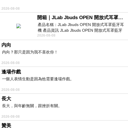
2026-08-08
開箱｜JLab Jbuds OPEN 開放式耳罩藍牙耳機 - 設計美學，輕巧、透氣、環境音全物理達成！
產品名稱：JLab Jbuds OPEN 開放式耳罩藍牙耳
機 產品資訊 JLab Jbuds OPEN 開放式耳罩藍牙
2026-08-08
耳機評語：非常有特色，值得喜愛美型工
内向
内向？那只是因为我不喜欢你！
2026-08-08
逢場作戲
一個人表情生動是因為他需要逢場作戲。
2026-08-08
長大
長大，與年齡無關，跟挫折有關。
2026-08-08
贊美