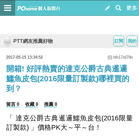
PTT網友推薦好物
訂閱
我的
2017-05-15 13:34:52
hlh17rd79n
開箱! 好評熱賣的達克公爵古典暹邏
鱷魚皮包(2016限量訂製款)哪裡買的
到？
留言 0
收藏 0
推薦 0
「 達克公爵古典暹邏鱷魚皮包(2016限量
訂製款) 」價格PK大～平～台！