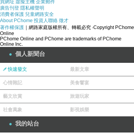
買網址
虛擬主機
企業郵件
廣告刊登
隱私權聲明
消費者保護
兒童網路安全
【 達克公爵古典暹邏鱷魚皮包(2016限量訂製
About PChome
投資人聯絡
徵才
款) 】
著作權保護
｜網路家庭版權所有、轉載必究
‧Copyright PChome
Online
PChome Online and PChome are trademarks of PChome
Online Inc.
個人新聞台
快速發文
最新文章
心情雜記
美食饗宴
品號：3882112
藝文欣賞
旅遊玩家
社會萬象
影視娛樂
我的站台