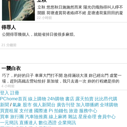
立秋
立秋 悠悠秋日施施然而來 陽光仍熾熱得叫人睜不
開眼 荷塘邊賞荷者絡繹不絕 是塘邊荷葉田田的凝
最後跟大家說 達克公爵古典暹邏鱷魚皮包(2016
22 小時前
望 風中飄逸的是映日荷花別樣紅
限量訂製款) 最近真的很熱門
得罪人
公開得罪幾個人，就能省掉日後很多麻煩。
看到便宜就要快衝
21 分鐘前
有可能下一分鐘就缺貨了！！
一襲白衣
其他價格的部份及細節
SALE
★寫在這邊★
巧了，約好的日子 車庫大門打不開 急得滿頭大漢 妳已經出門 虛驚一
場，趕到高鐵左營站恰好 新加坡，我只去過一次 妳的行程總是排的
4 小時前
商品的介紹寫在下面可以先稍微看看！
登入
註冊
PChome首頁
線上購物
24h購物
書店
露天拍賣
比比昂代購
新聞
/
氣象
股市
個人新聞台
廣告刊登
加入聯播網
全球購物
↓↓↓今日馬上購的限量優惠↓↓↓
買賣租屋
支付連
國際連
Pi 拍錢包
旅遊
服務中心
買車
旅行團
汽車險推薦
線上麻將
雜誌
星座命理
會員中心
一元簡訊
直播達人
數位憑證
企業簡訊