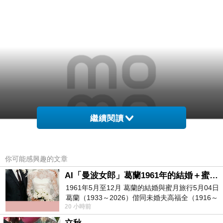
繼續閱讀
你可能感興趣的文章
AI「曼波女郎」葛蘭1961年的結婚＋蜜月旅行 #戀上老電影 #葛蘭 #粟子
1961年5月至12月 葛蘭的結婚與蜜月旅行5月04日
葛蘭（1933～2026）偕同未婚夫高福全（1916～
20 小時前
2004）乘郵輪赴倫敦6月15日於英國倫敦St.S
▲讓我們看看 達克公爵古典暹邏鱷魚皮包(2016限量訂製款) 有多讚！