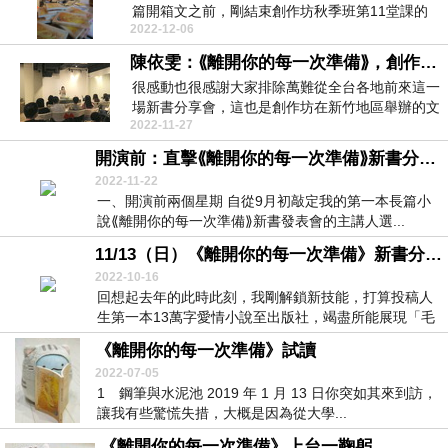
篇開箱文之前，剛結束創作坊秋季班第11堂課的
2022-12-06
課程，...
陳依雯：⟪離開你的每一次準備⟫，創作夢成真
很感動也很感謝大家排除萬難從全台各地前來這一
場新書分享會，這也是創作坊在新竹地區舉辦的文
2022-11-27
學社群聚會，...
開演前：直擊⟪離開你的每一次準備⟫新書分享會誕生始末
2022-11-22
一、開演前兩個星期 自從9月初敲定我的第一本長篇小
說⟪離開你的每一次準備⟫新書發表會的主講人選...
11/13（日）《離開你的每一次準備》新書分享會：創作夢成真
2022-10-16
回想起去年的此時此刻，我剛解鎖新技能，打算投稿人
生第一本13萬字愛情小說至出版社，竭盡所能展現「毛
遂...
《離開你的每一次準備》試讀
2022-07-05
1 鋼筆與水泥池 2019 年 1 月 13 日你突如其來到訪，
讓我有些驚慌失措，大概是因為從大學...
《離開你的每一次準備》上台一鞠躬