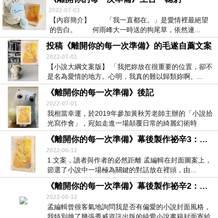
2022-07-03
【內容簡介】 「我一直都在。」是愛情裡最絕望
的告白。 何雨峰大一時送的狗尾草，依然連...
投稿《離開你的每一次準備》的毛遂自薦文案
2022-07-01
【小說大綱文案版】 「我把妳放在很重要的位置，卻不
是名為愛情的地方。心明，我真的難以歸類妳啊。...
《離開你的每一次準備》後記
2022-07-01
我相當幸運，於2019年參加黃秋芳老師主辦的「小說拾
光寫作會」，宛如走進一場顛覆日常的綺麗幻術時
空。...
《離開你的每一次準備》幕後製作祕辛3：關於「上台」前的準備
2022-06-12
1.文案，讀者與作者的必然距離 孟編輯在封面圖案上，
節選了小說中一場極為關鍵的對話放在裡頭，由...
《離開你的每一次準備》幕後製作祕辛2：關於封面的準備
2022-06-12
孟編輯曾很客氣地詢問我是否有偏愛的小說封面風格，
我特別挑了幾張秀威資訊出版的純愛小說書籍封面寄給