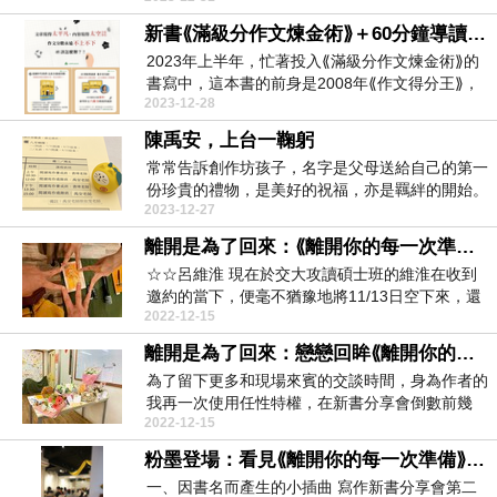
新書⟪滿級分作文煉金術⟫＋60分鐘導讀線上課，預購活動開跑囉！
2023年上半年，忙著投入⟪滿級分作文煉金術⟫的
書寫中，這本書的前身是2008年⟪作文得分王⟫，
2023-12-28
十多...
陳禹安，上台一鞠躬
常常告訴創作坊孩子，名字是父母送給自己的第一
份珍貴的禮物，是美好的祝福，亦是羈絆的開始。
2023-12-27
我的舊...
離開是為了回來：⟪離開你的每一次準備⟫新書分享會之星芒的祝福
☆☆呂維淮 現在於交大攻讀碩士班的維淮在收到
邀約的當下，便毫不猶豫地將11/13日空下來，還
2022-12-15
傳...
離開是為了回來：戀戀回眸⟪離開你的每一次準備⟫新書分享會
為了留下更多和現場來賓的交談時間，身為作者的
我再一次使用任性特權，在新書分享會倒數前幾
2022-12-15
天，主動詢問有...
粉墨登場：看見⟪離開你的每一次準備⟫新書分享會多元激盪
一、因書名而產生的小插曲 寫作新書分享會第二