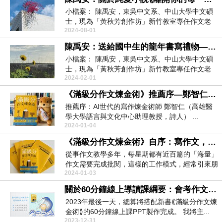
小檔案： 陳禹安，東吳中文系、中山大學中文碩
士，現為「黃秋芳創作坊」新竹教室專任作文老
2024-08-01
師。曾任《小...
陳禹安：送給國中生的龍年書寫禮物—⟪滿級分作文煉金術⟫
小檔案： 陳禹安，東吳中文系、中山大學中文碩
士，現為「黃秋芳創作坊」新竹教室專任作文老
2024-02-01
師。曾任《小...
《滿級分作文煉金術》推薦序—鄭智仁：AI世代的寫作煉金術師
推薦序：AI世代的寫作煉金術師 鄭智仁（高雄醫
學大學語言與文化中心助理教授，詩人） ...
2024-01-04
《滿級分作文煉金術》自序：寫作文，活出非「量產型」的人生風景
從事作文教學多年，每星期都有近百篇的「海量」
作文需要完成批閱，這樣的工作模式，經常引來朋
2024-01-03
友充滿同情關...
關於60分鐘線上導讀課綱要：會考作文六級分的寫作祕訣
2023年最後一天，總算將搭配新書⟪滿級分作文煉
金術⟫的60分鐘線上課PPT製作完成。 我將主...
2023-12-31