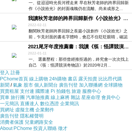
一、從迢迢時光長河裡走來 早在秋芳老師的跨界回歸新
作《小說拾光》的封面魂魄仍在流離、尚未成形之...
我讀秋芳老師的跨界回歸新作《小說拾光》有感
2022-02-11
翻閱秋芳老師跨界回歸之長篇小說創作《小說拾光》之
前，乍見封面的書名字體時，會忍不住眨眨眼睛，確認
「小...
2021尾牙年度推薦書：我讀《筷：怪譚競演奇物語》
2022-01-11
一、 選書歷程：那些曾經推拒過的，終究會一次次找上
自己 《筷：怪譚競演奇物語》於2020年2月...
登入
註冊
PChome首頁
線上購物
24h購物
書店
露天拍賣
比比昂代購
新聞
/
氣象
股市
個人新聞台
廣告刊登
加入聯播網
全球購物
買賣租屋
支付連
國際連
Pi 拍錢包
旅遊
服務中心
買車
旅行團
汽車險推薦
線上麻將
雜誌
星座命理
會員中心
一元簡訊
直播達人
數位憑證
企業簡訊
買網址
虛擬主機
企業郵件
廣告刊登
隱私權聲明
消費者保護
兒童網路安全
About PChome
投資人聯絡
徵才