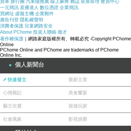
買車
旅行團
汽車險推薦
線上麻將
雜誌
星座命理
會員中心
有千百萬種不同的取材角度、論述觀點、深邃延
一元簡訊
直播達人
數位憑證
企業簡訊
伸與體悟。也唯有足夠的信任，才能創造無限的
買網址
虛擬主機
企業郵件
廣告刊登
隱私權聲明
寫作自由，當然這種自由可不是毫無節制的縱恣
消費者保護
兒童網路安全
發展，它必須禁得起眾人的檢視，它必須具有存
About PChome
投資人聯絡
徵才
在的意義與價值。整本《滿級分作文煉金術》便
著作權保護
｜網路家庭版權所有、轉載必究
‧Copyright PChome
是基於這樣的教學理念，書寫而成。
Online
PChome Online and PChome are trademarks of PChome
Online Inc.
很喜歡
2022
年日劇小品《量產型璃子—─模
型女子的人生組裝記》，發現這齣劇和台灣的
個人新聞台
108
課綱素養理念「自發、互動、共好」簡直不
謀而合，根本像是專程宣揚
108
課綱精神而打造
快速發文
最新文章
的廣告劇啊！劇中女主角璃子是個朝九晚五上班
心情雜記
美食饗宴
族，上司一個口令，她便一個動作，一有空總是
滑手機看社群寵物萌照，最在意今天午餐要吃什
藝文欣賞
旅遊玩家
麼，可說是一個平凡無奇的量產型女子。直到她
因好奇走進矢島模型店（自發），意外愛上組裝
社會萬象
影視娛樂
模型的世界後，開始有滋有味地過著看似平淡，