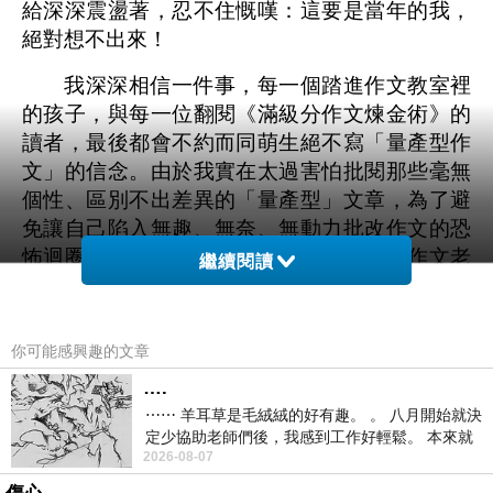
給深深震盪著，忍不住慨嘆：這要是當年的我，
絕對想不出來！
我深深相信一件事，每一個踏進作文教室裡
的孩子，與每一位翻閱《滿級分作文煉金術》的
讀者，最後都會不約而同萌生絕不寫「量產型作
文」的信念。由於我實在太過害怕批閱那些毫無
個性、區別不出差異的「量產型」文章，為了避
免讓自己陷入無趣、無奈、無動力批改作文的恐
怖迴圈裡，甚至淪為一名有害社會的厭世作文老
繼續閱讀
師，我總是竭盡所能地讓每個人都明白：
即便我
們都身不由己地活在量產化的物質世界中，但我
們仍然擁有不被量產化的精神選項可以選擇，我
你可能感興趣的文章
們有能力寫下非量產型的個性作品，展演並活出
….
獨特的人生風景。
⋯⋯ 羊耳草是毛絨絨的好有趣。 。 八月開始就決
定少協助老師們後，我感到工作好輕鬆。 本來就
這就是我每星期批閱近百篇作文，還始終樂
2026-08-07
不是我的工作啊。 真
此不疲的關鍵魔法。每一個作文題目都藏了一個