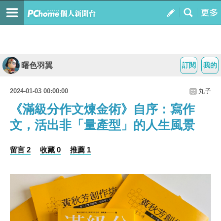
曙色羽翼
訂閱
我的
2024-01-03 00:00:00
丸子
《滿級分作文煉金術》自序：寫作
文，活出非「量產型」的人生風景
留言 2
收藏 0
推薦 1