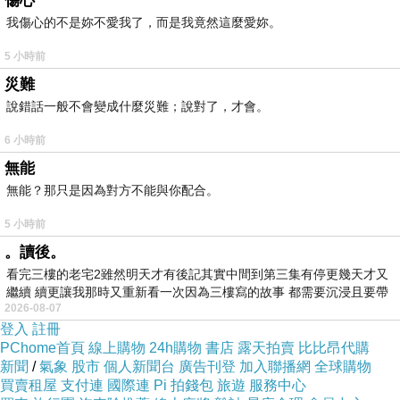
傷心
豐富多元的世界，由或大或小的孩子們驚豔演
我傷心的不是妳不愛我了，而是我竟然這麼愛妳。
示。最喜歡紅筆在作文簿上跳起藤蔓圈圈舞的飛
揚時刻，那一句句被圈圈繞繞的佳句，很能夠取
5 小時前
悅、療癒我，縱使再多的作文簿洶湧壓境而來，
災難
我也不怕，我知道這裡頭一直有星亮的光閃閃爍
說錯話一般不會變成什麼災難；說對了，才會。
爍。
6 小時前
《滿級分作文煉金術》這本書，收藏了許多
無能
曾經深刻觸動我的燦亮作文取材與原文。有很多
無能？那只是因為對方不能與你配合。
創作坊新生家長，在閱讀孩子的作文簿後，總會
5 小時前
帶著既驚喜卻又不那麼篤定的心情提問：「這是
。讀後。
他自己寫的嗎？」連家長都百思不得其解孩子為
看完三樓的老宅2雖然明天才有後記其實中間到第三集有停更幾天才又
何會有這麼驚人的轉變，我卻清清楚楚看見改變
繼續 續更讓我那時又重新看一次因為三樓寫的故事 都需要沉浸且要帶
的關鍵力量在於信任與自由。當我交付他們如何
2026-08-07
有
掌握住寫作的關鍵元素「內容、結構、修辭」之
登入
註冊
後，接下來便是停止過度的引導和干預，我選擇
PChome首頁
線上購物
24h購物
書店
露天拍賣
比比昂代購
新聞
/
氣象
股市
個人新聞台
廣告刊登
加入聯播網
全球購物
信任孩子會寫出有創意、有特色、能展現個人風
買賣租屋
支付連
國際連
Pi 拍錢包
旅遊
服務中心
格的作品，信任即使大家都寫同一個題目，也會