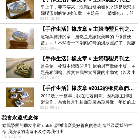
早上了，要不要來一塊剛出爐的麵包？這是我幫主
婦聯盟刻的第3枚印章，主題是「一籃麵包」，並
2013-10-15
附了幾張合作...
【手作生活】橡皮章 # 主婦聯盟月刊之懷舊便當
這顆黑抹抹的章，居然是應該很美味的「懷舊便
當」～！不然看一下剛刻好時的淡妝照好了，應該
2013-10-03
會比較有胃口。...
【手作生活】橡皮章 # 主婦聯盟月刊之稻間鴨
這是第一枚幫主婦聯盟月刊刻的封面章縮小版，主
題是稻間鴨。說實在我對於可愛的小動物（以及小
2013-10-01
孩）實在很苦...
【手作生活】橡皮章 #2012的橡皮章們。之一
2012幾乎一整年，我在忙著刻章。因為跟主婦聯
盟合作，為會員月刊封面刻製為期將近一年份的主
2013-09-27
題印章。每...
我會永遠想念你
給我摯愛的朋友小雞 dakiki,謝謝這麼美好善良的你走進並溫暖我的生
命,我所做的遠遠不及你為我付出...
2013-04-19