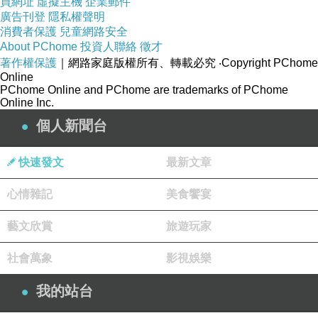
買網址
虛擬主機
企業郵件
廣告刊登
隱私權聲明
消費者保護
兒童網路安全
About PChome
投資人聯絡
徵才
著作權保護
｜網路家庭版權所有、轉載必究
‧Copyright PChome
Online
PChome Online and PChome are trademarks of PChome
Online Inc.
個人新聞台
快速發文
最新文章
心情雜記
美食饗宴
藝文欣賞
旅遊玩家
社會萬象
影視娛樂
我的站台