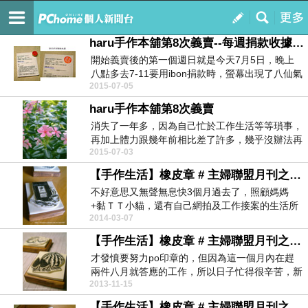
はるの手作本舖
訂閱
我的
haru手作本舖第8次義賣--每週捐款收據【義賣結束】
開始義賣後的第一個週日就是今天7月5日，晚上
八點多去7-11要用ibon捐款時，螢幕出現了八仙氣
2015-07-05
爆募...
haru手作本舖第8次義賣
消失了一年多，因為自己忙於工作生活等等瑣事，
再加上體力跟幾年前相比差了許多，幾乎沒辦法再
2015-07-03
跟以前一樣熬...
【手作生活】橡皮章 # 主婦聯盟月刊之雨林咖啡
不好意思又無聲無息快3個月過去了，照顧媽媽
+黏ＴＴ小貓，還有自己網拍及工作接案的生活所
2014-03-07
累積的壓力和疲...
【手作生活】橡皮章 # 主婦聯盟月刊之黃肉大西瓜
才發憤要努力po印章的，但因為這一個月內在趕
兩件八月就答應的工作，所以日子忙得很辛苦，新
2013-11-15
聞台一別又是...
【手作生活】橡皮章 # 主婦聯盟月刊之藤籃麵包