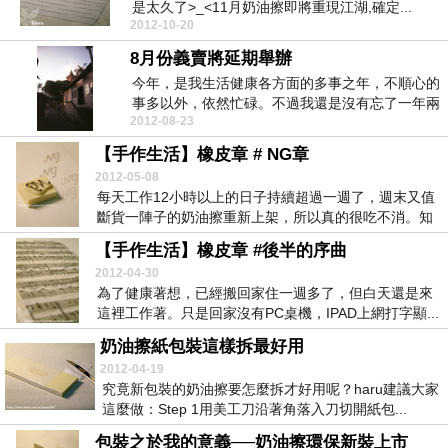
是太久了>_<11月奶油擦即將重現江湖,確定...
2012-10-20
8月份義賣將延期舉辦
今年，是我生活健康各方面的多事之年，不順心的
事多以外，依然忙碌。不過我還是沒有忘了一年兩
2012-08-23
次的義賣活動...
【手作生活】橡皮章 # NG章
2012-05-08
每天工作12小時以上的日子持續超過一週了，週末又值
斷貨一陣子的奶油擦重新上架，所以真的很吃不消。知
道...
【手作生活】橡皮章 #後半的序曲
2012-04-30
為了健康著想，已經搬回家住一週多了，但白天還是來
這裡工作著。只是回家沒有PC桌機，IPAD上網打字顯...
奶油擦紙包裝這樣拆最好用
2012-04-19
究竟新包裝的奶油擦要怎麼拆才好用呢？haru建議大家
這麼做：Step 1用美工刀沿著角落入刀切開紙包...
包裝之於我的意義──奶油擦環保新裝上市