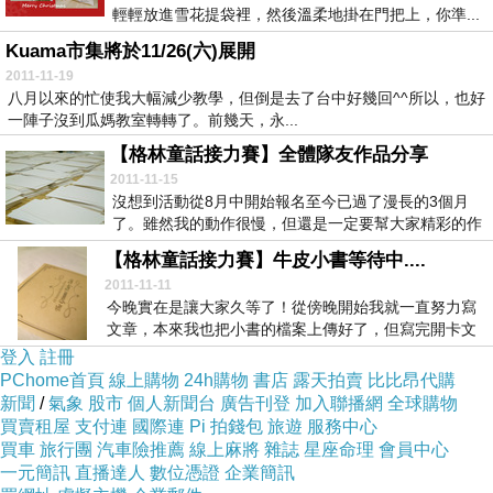
輕輕放進雪花提袋裡，然後溫柔地掛在門把上，你準...
Kuama市集將於11/26(六)展開
2011-11-19
八月以來的忙使我大幅減少教學，但倒是去了台中好幾回^^所以，也好
一陣子沒到瓜媽教室轉轉了。前幾天，永...
【格林童話接力賽】全體隊友作品分享
2011-11-15
沒想到活動從8月中開始報名至今已過了漫長的3個月
了。雖然我的動作很慢，但還是一定要幫大家精彩的作
品做...
【格林童話接力賽】牛皮小書等待中....
2011-11-11
今晚實在是讓大家久等了！從傍晚開始我就一直努力寫
文章，本來我也把小書的檔案上傳好了，但寫完開卡文
後，...
登入
註冊
PChome首頁
線上購物
24h購物
書店
露天拍賣
比比昂代購
新聞
/
氣象
股市
個人新聞台
廣告刊登
加入聯播網
全球購物
買賣租屋
支付連
國際連
Pi 拍錢包
旅遊
服務中心
買車
旅行團
汽車險推薦
線上麻將
雜誌
星座命理
會員中心
一元簡訊
直播達人
數位憑證
企業簡訊