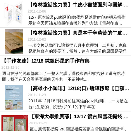
的橡皮...
【格林童話接力賽】牛皮小書雙面列印圖解 (12/7補說明)
2011-12-06
12/7 原本篇及pdf檔列印教學均是以雷射印表機為操作
示範今天再補充噴墨印表機的列印方法【雷射印表...
【格林童話接力賽】真是本千辛萬苦的牛皮小書
2011-12-02
一項交換活動可以讓我從八月中處理到十二月初，也真
是絕無僅有的漫長了，當然，這有大部分的原因是要怪
我自...
【手作友達】12/18 純銀部屋的手作市集
2011-11-30
週日在淨的純銀部屋上了一整天的課，課後東西都收拾好了還有點時
間，我們在天台看著寬廣的天空和一不留神就...
【高雄小小咖啡】12/18(日) 瓶罐標籤【已額滿, 可候補】
2011-11-29
2011年12月18日我將前往高雄的小小咖啡......一向是在
台北生活的，沒想到2011的下半年在...
【東海大學推廣部】12/17 復古風雪花提袋 招生中
2011-11-29
復古風雪花提袋 vs. 聖誕禮袋蓋張白雪飄飄的聖誕卡，