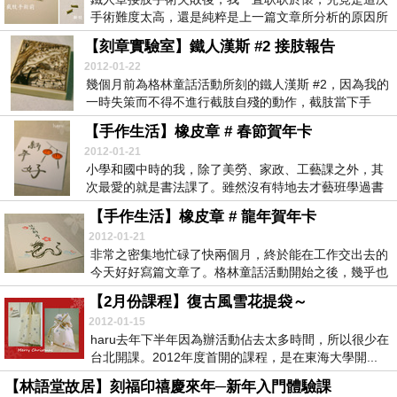
手術難度太高，還是純粹是上一篇文章所分析的原因所
導致...
【刻章實驗室】鐵人漢斯 #2 接肢報告
2012-01-22
幾個月前為格林童話活動所刻的鐵人漢斯 #2，因為我的
一時失策而不得不進行截肢自殘的動作，截肢當下手
法...
【手作生活】橡皮章 # 春節賀年卡
2012-01-21
小學和國中時的我，除了美勞、家政、工藝課之外，其
次最愛的就是書法課了。雖然沒有特地去才藝班學過書
法，...
【手作生活】橡皮章 # 龍年賀年卡
2012-01-21
非常之密集地忙碌了快兩個月，終於能在工作交出去的
今天好好寫篇文章了。格林童話活動開始之後，幾乎也
很少...
【2月份課程】復古風雪花提袋～
2012-01-15
haru去年下半年因為辦活動佔去太多時間，所以很少在
台北開課。2012年度首開的課程，是在東海大學開...
【林語堂故居】刻福印禧慶來年─新年入門體驗課