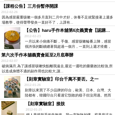
【課程公告】三月份暫停開課
2012-02-26
因為感冒嚴重咳嗽一個多月直到二月中才好，休養不足就緊接著上週多
場教學，使得聲帶發炎一直好不了，上課有...
【公告】haru手作本舖第6次義賣會【認購結束, 3/5捐款】
2012-02-23
一月以來小病痛不斷，手傷、感冒咳嗽輪番上陣，感冒
很誇張的斷續纏著我超過一個月，一直到上週才痊癒，
只不...
第六次手作本舖義賣會延至2月底舉辦
2012-02-07
破病滿月,為了讓感冒咳嗽快點離我遠去,最近一週吃的藥藥效比較強,所
以造成身體不適的副作用也比較大,讓...
【刻章實驗室】印台千萬不要丟。之一
2012-01-26
刻章以來買了不少品牌的印台，歐美、日本、台灣、大
陸都有，韓國印台只看過它頹敗的樣子但沒用過。然而
用金...
【刻章實驗室】接肢
2012-01-25
鐵人章接肢手術失敗後，我一直耿耿於懷，究竟是這次