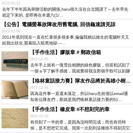
2012-01-12
去年下半年因為舉辦活動的關係,haru很久沒在台北開課了～去年早先
就定下來的, 是即將在本週六(1/...
【公告】電腦螢幕故障改用舊電腦, 回信龜速請見諒
2012-01-08
2011年底到現在一直在忙著很多很多事,偏偏我賴以維生的電腦昨天又
給我出狀況,螢幕陷入暗黑地獄---...
【手作生活】膠版章 # 郵政信箱
2011-12-31
去年手上就有一塊雪拉相贈的綠色膠版，但當初試刻了
一個ａ字了解手感後，我就覺得我沒那個手勁可以刻膠
版。...
【格林童話接力賽】隊友作品將於高雄小樹繪本咖啡館公開展出
2011-12-30
因為這件事一直還未落定，所以haru先前僅以email通
知各位隊友們，那就是我們格林童話接力賽的51...
【手作生活】橡皮章 #不想刻完的章
2011-12-15
有些刻了一半的章，是因為沒時間完成；而也有些時
候，是不想把它完成。我第一次刻到這種捨不得刻完它