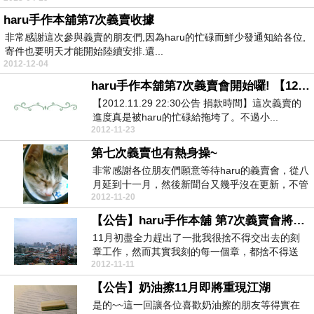
haru手作本舖第7次義賣收據
非常感謝這次參與義賣的朋友們,因為haru的忙碌而鮮少發通知給各位,
寄件也要明天才能開始陸續安排.還...
2012-12-04
haru手作本舖第7次義賣會開始囉! 【12/03捐款】
【2012.11.29 22:30公告 捐款時間】這次義賣的
進度真是被haru的忙碌給拖垮了。不過小...
2012-11-23
第七次義賣也有熱身操~
非常感謝各位朋友們願意等待haru的義賣會，從八
月延到十一月，然後新聞台又幾乎沒在更新，不管
2012-11-20
這次義賣...
【公告】haru手作本舖 第7次義賣會將在11/23(五)中午舉行
11月初盡全力趕出了一批我很捨不得交出去的刻
章工作，然而其實我刻的每一個章，都捨不得送
2012-11-11
走。10月中搬...
【公告】奶油擦11月即將重現江湖
是的~~這一回讓各位喜歡奶油擦的朋友等得實在