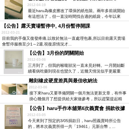
2012-04-19
最近haru為橡皮擦改了環保的紙包裝。兩年多前就開始
有這想法了，但一直沒時間找合適的紙袋，今年以來
健...
【公告】露天賣場暫停中, 4月份暫停開課
2012-03-21
目前我的手傷又復發疼痛,以致於無法一直處理包裹,所以目前露天賣場
會暫停服務至少1～2週,視復原情況才...
【公告】3月份的閉關開始
2012-03-06
三月到了，但我的喉嚨狀況一直未見好轉。一月開始斷
續看病吃藥到現在也蠻久了，近幾天情況似乎更嚴重
些，所...
雕刻橡皮硬度差異與最佳收納法
2012-03-06
接下來haru又要準備閉關一個月無法更新文章，有件事
掛心幾個月了想提供給大家做參考，所以趕緊提起精
神...
【公告】haru手作本舖第6次義賣會 捐款收據
2012-03-05
今天來到了預定的3/05捐款日，haru照義賣時所公告
的，將本次義賣所得一共「19461」元新台幣，...