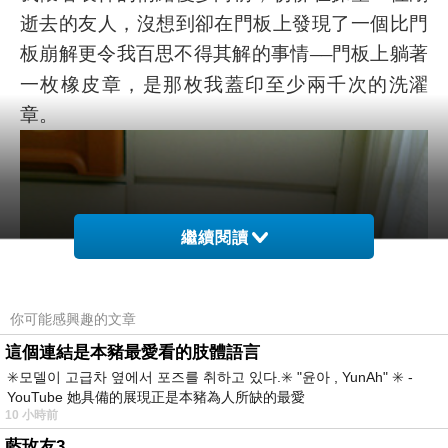
逝去的友人，沒想到卻在門板上發現了一個比門
板崩解更令我百思不得其解的事情
門板上躺著
──
一枚橡皮章，是那枚我蓋印至少兩千次的洗濯
章。
繼續閱讀
你可能感興趣的文章
這個連結是本豬最愛看的肢體語言
✳️모델이 고급차 옆에서 포즈를 취하고 있다.✳️ "윤아 , YunAh" ✳️ -
YouTube 她具備的展現正是本豬為人所缺的最愛
10 小時前
藍玫友3