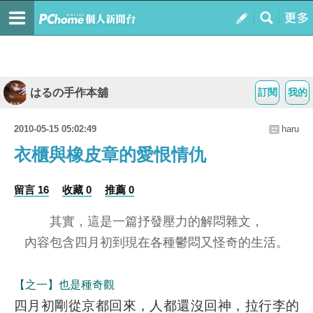
はるの手作本舖
訂閱
我的
2010-05-15 05:02:49
haru
衣櫃與橡皮章的愛恨情仇
留言 16
收藏 0
推薦 0
其實，這是一篇抒發壓力的解悶雜文，
內容包含四月初到現在各種鬱悶又怪奇的生活。
【之一】也是種奇觀
四月初剛從京都回來，人都還沒回神，拉行李的