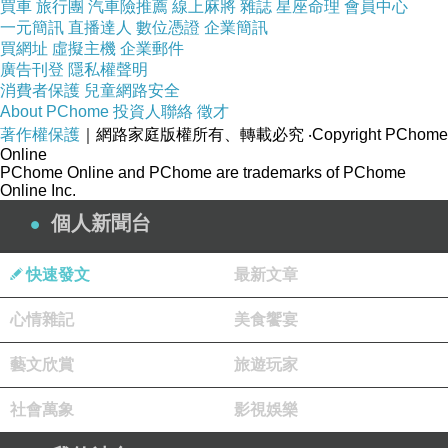
買車
旅行團
汽車險推薦
線上麻將
雜誌
星座命理
會員中心
這一切實在太過於戲劇化，以致於我只好無力地
一元簡訊
直播達人
數位憑證
企業簡訊
蹲在地上久久。
買網址
虛擬主機
企業郵件
廣告刊登
隱私權聲明
有點想哭，又有點想笑，最後我站起身來，拿了
消費者保護
兒童網路安全
相機拍下案發現場。相機裡最後一張照片是在關
About PChome
投資人聯絡
徵才
西機場，下一張居然是我衣櫃門板崩下來的房
著作權保護
｜網路家庭版權所有、轉載必究
‧Copyright PChome
Online
間。
PChome Online and PChome are trademarks of PChome
Online Inc.
留下紀錄後，正打算扶起門板時，總算讓我搞清
個人新聞台
楚洗濯章怎麼來的了。因為矮櫃上放有一盒平時
我最常使用的橡皮章，無巧不巧門板崩下來時上
快速發文
最新文章
緣剛好打中了矮櫃上的木盤，基於翹翹板或說槓
桿原理，一些橡皮章們就飛了起來，而洗濯章正
心情雜記
美食饗宴
好飛得比較遠，直直地降落在門板中央。
藝文欣賞
旅遊玩家
社會萬象
影視娛樂