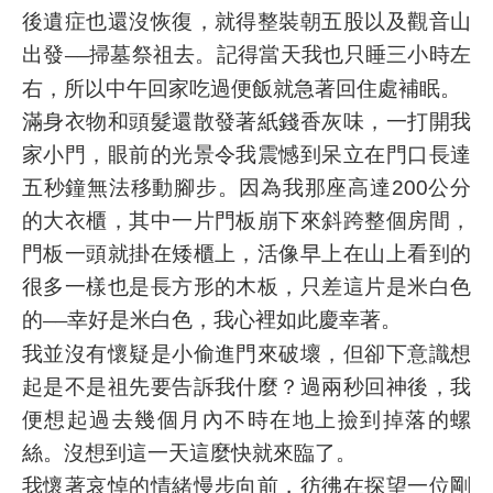
後遺症也還沒恢復，就得整裝朝五股以及觀音山
出發
掃墓祭祖去。記得當天我也只睡三小時左
──
右，所以中午回家吃過便飯就急著回住處補眠。
滿身衣物和頭髮還散發著紙錢香灰味，一打開我
家小門，眼前的光景令我震憾到呆立在門口長達
五秒鐘無法移動腳步。因為我那座高達200公分
的大衣櫃，其中一片門板崩下來斜跨整個房間，
門板一頭就掛在矮櫃上，活像早上在山上看到的
很多一樣也是長方形的木板，只差這片是米白色
的
幸好是米白色，我心裡如此慶幸著。
──
我並沒有懷疑是小偷進門來破壞，但卻下意識想
起是不是祖先要告訴我什麼？過兩秒回神後，我
便想起過去幾個月內不時在地上撿到掉落的螺
絲。沒想到這一天這麼快就來臨了。
我懷著哀悼的情緒慢步向前，彷彿在探望一位剛