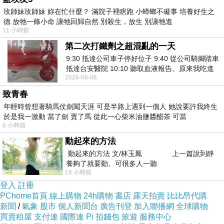
玫師妹玫師妹 妳在忙什麼？ 滿院子裡瞎跑 小蟑螂不礙事 培養好生之
德 放牠一條小命 讓牠回歸自然 別殺生，放生 別讓牠進
11 小時前
第二次打鐵劑之超混亂的一天
9:30 抵達公司車子停好位子 9:40 從公司騎腳踏車
抵達台安醫院 10:10 聽取血液報告。原來我吃進
2026-08-06
去的 B12 彌可保並非沒有吸收而是超
致青春
年輕時曾想著騎馬仗劍闖天涯 可是半路上遇到一個人 她說要許我終生
於是我一激動 當了劍 賣了馬 從此一心柴米油鹽醬醋茶 可當
8 小時前
我才剛從京都回來，當天就被一位情緒過度激動
動起來的方法
動起來的方法 文/林玉鳳 上一篇說到靜
的工作對象劈頭痛罵，最後只好代出版社墊了一
養夠了就要動。可很多人一聽
筆鉅額稿費；接著沒兩天上山掃墓，弟弟在山路
19 小時前
上會車時還撞上硬要見縫插針的機車。原本回家
登入
註冊
PChome首頁
線上購物
24h購物
書店
露天拍賣
比比昂代購
想好好平靜休息一下，居然還要面對衣櫃門崩
新聞
/
氣象
股市
個人新聞台
廣告刊登
加入聯播網
全球購物
解，以及上頭那枚本來好好放在桌上的洗濯章。
買賣租屋
支付連
國際連
Pi 拍錢包
旅遊
服務中心