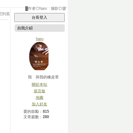
 攝影◎廖
追究到底
自我介紹
haru
我 與我的橡皮章
關於本站
留言板
地圖
加入好友
愛的鼓勵：
815
文章篇數：
280