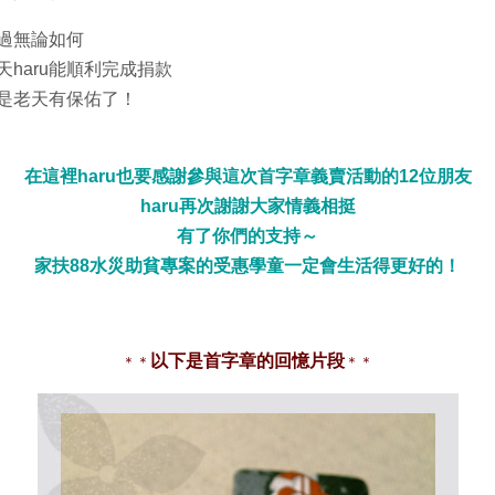
過無論如何
天haru能順利完成捐款
是老天有保佑了！
在這裡haru也要感謝參與這次首字章義賣活動的12位朋友
haru再次謝謝大家情義相挺
有了你們的支持～
家扶88水災助貧專案的受惠學童一定會生活得更好的！
以下是首字章的回憶片段
＊＊
＊＊