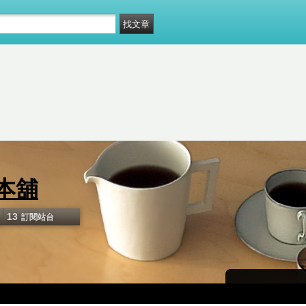
本舖
13
訂閱站台