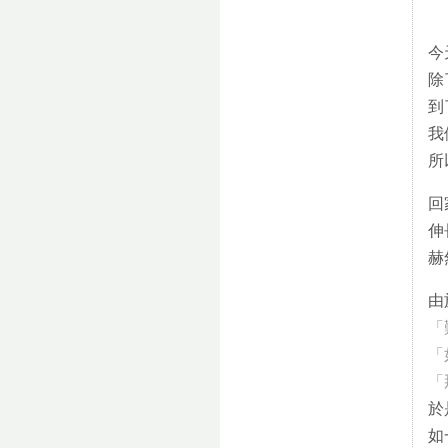
今
除
到
我
所
回
伸
赫
由
「
「
「
於
如