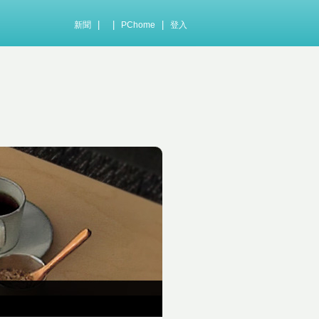
|
|
|
新聞
PChome
登入