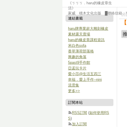
《ㄎㄎㄎ．haru的橡皮章生
活》 
家威 積木文化出版 █聯絡信箱：har
20
連結書籤
【
haru牌專業超大雕刻橡皮
素材露天賣場
haru的橡皮章課程資訊
米白色sofa
香草薄荷部落格
興趣的角落
5past9手作館
亞孟玩卡片
愛小莎@生活五四三
幸福．愛上手作--nini
流雲集
更多
>>
訂閱本站
RSS訂閱
(
如何使用RS
S
)
加入訂閱