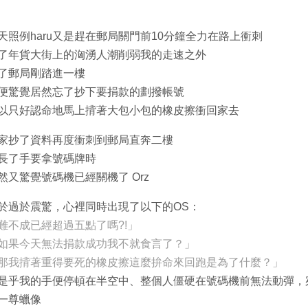
天照例haru又是趕在郵局關門前10分鐘全力在路上衝刺
了年貨大街上的洶湧人潮削弱我的走速之外
了郵局剛踏進一樓
便驚覺居然忘了抄下要捐款的劃撥帳號
以只好認命地馬上揹著大包小包的橡皮擦衝回家去
家抄了資料再度衝刺到郵局直奔二樓
長了手要拿號碼牌時
然又驚覺號碼機已經關機了 Orz
於過於震驚，心裡同時出現了以下的OS：
難不成已經超過五點了嗎?!」
如果今天無法捐款成功我不就食言了？」
那我揹著重得要死的橡皮擦這麼拚命來回跑是為了什麼？」
是乎我的手便停頓在半空中、整個人僵硬在號碼機前無法動彈，
一尊蠟像