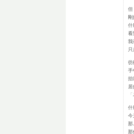
但
剛
什
看
我
只
彷
手
抬
居
「
什
今
那..
那