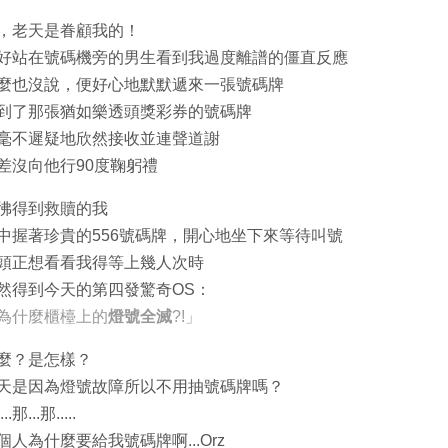
，老天是眷顧我的！
好站在號碼機旁的男生看到我過度離譜的僵直反應
麼也沒說，便好心地默默遞來一張號碼牌
到了那張猶如樂透頭獎彩券的號碼牌
毫不遲疑地欣然接收並連聲道謝
差沒向他行90度鞠躬禮
彿得到救贖的我
中握著珍貴的556號碼牌，開心地坐下來等待叫號
頭正想看看我得等上幾人次時
然得到今天的第四發驚奇OS：
為什麼櫃檯上的
燈號全滅
?!」
麼？是怎樣？
天是因為燈號故障所以不用抽號碼牌嗎？
..那...那.....
個人為什麼要給我號碼牌啊...Orz