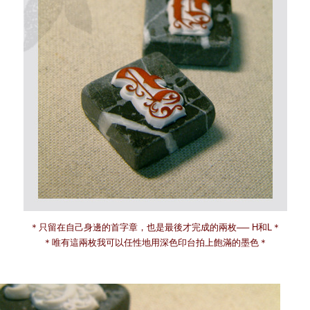
＊只留在自己身邊的首字章，也是最後才完成的兩枚── H和L＊
＊唯有這兩枚我可以任性地用深色印台拍上飽滿的墨色＊