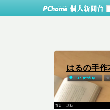
はるの手作
815
愛的鼓勵
首頁
活動