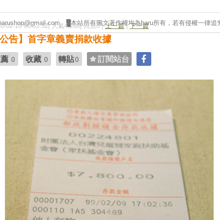
█作者◎haru
ushop@gmail.com █本站所有圖文著作權均為haru所有，若有侵權一律
10-02-10 00:53:52| 人氣4,286| 回應8 |
上一篇
|
下一篇
公告】首字章義賣捐款收據
推薦
收藏
轉貼
訂閱站台
0
0
0