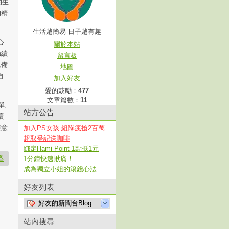
的生
的精
生活越簡易 日子越有趣
心
關於本站
強續
留言板
,備
地圖
自
加入好友
愛的鼓勵：
477
文章篇數：
11
,
站方公告
續
隨意
加入PS女孩 組隊瘋搶2百萬
超取登記送咖啡
綁定Hami Point 1點抵1元
舉
1分鐘快速揪痛！
成為獨立小姐的滾錢心法
好友列表
好友的新聞台Blog
站內搜尋