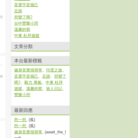
是寰宇是個己
足跡
您變了嗎?
22
台中豐樂小憩
溫馨的窩
中東 杜拜遊蹤
文章分類
本台最新標籤
健身其實很簡單
、
印度之旅
、
是寰宇是個己
、
足跡
、
您變了
39
嗎?
、
毅力 勇氣
、
中東 杜拜
遊蹤
、
溫馨的窩
、
旅人日記
、
豐樂小憩
最新回應
想一想
, (孤)
想一想
, (孤)
健身其實很簡單
, (await_the_l