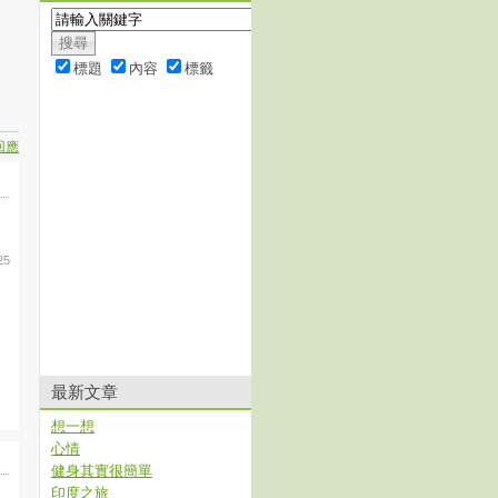
標題
內容
標籤
回應
25
最新文章
想一想
心情
健身其實很簡單
印度之旅