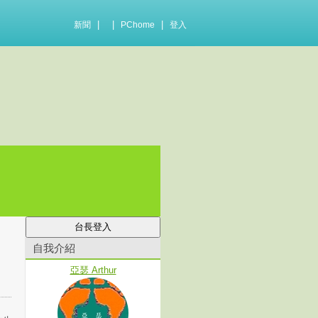
|
|
|
新聞
PChome
登入
自我介紹
亞瑟 Arthur