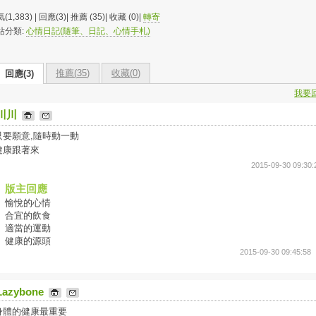
(1,383) | 回應(3)| 推薦 (
35
)| 收藏 (
0
)|
轉寄
站分類:
心情日記(隨筆、日記、心情手札)
推薦(
35
)
收藏(
0
)
回應(3)
我要
川川
只要願意,隨時動一動
健康跟著來
2015-09-30 09:30:
版主回應
愉悅的心情
合宜的飲食
適當的運動
健康的源頭
2015-09-30 09:45:58
Lazybone
身體的健康最重要