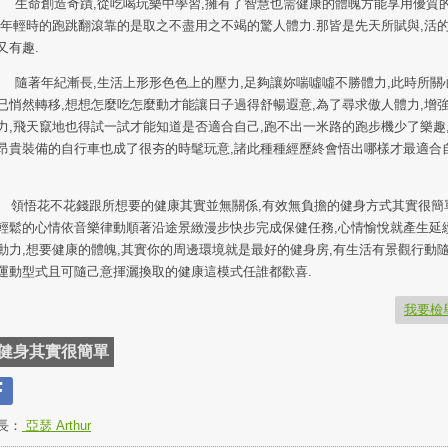
命創造奇蹟,從吃喝玩樂中學習,擁有了智慧也需健康的體魄方能享用優質
,年輕時的跑跳翻滾靠的是取之不盡用之不竭的驚人體力.那皆是先天所賦與,活
又有趣.
著年紀漸長,生活上形形色色上的壓力,足夠讓妳喘噓噓不勝體力,此時所關
已悄然轉移,想想怎麼吃怎麼動才能讓日子過得舒暢遐意,為了尋求傲人體力,增
力,飛天竄地也得試一試才能知道是否適合自己,跑不出一米路的跑步機少了樂趣
昂貴裝備的自行車也成了很夯的時髦玩意,諸此種種經歷終會悟出哪樣才最適合
悟花不花錢跟所想要的健康其實並無關係,有效無負擔的健身方式其實很簡單
輕鬆的心情依音樂律動順著沿途景緻漫步快步完成保健任務,心情愉悅就產生延
動力,想要健康的體魄,其實你的周邊環境就是最好的健身房,有生活有景觀行動
運動型式且可隨己意揮灑換取的健康這模式任誰都歡喜.
我要檢
健身其實很簡單
長：
亞瑟 Arthur