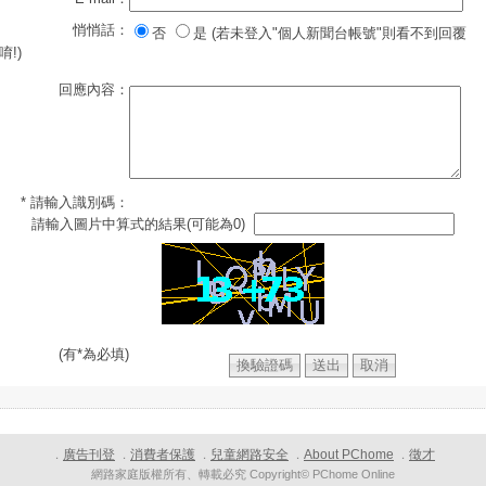
悄悄話：
否
是 (若未登入"個人新聞台帳號"則看不到回覆
唷!)
回應內容：
* 請輸入識別碼：
請輸入圖片中算式的結果(可能為0)
(有*為必填)
廣告刊登
消費者保護
兒童網路安全
About PChome
徵才
．
．
．
．
．
網路家庭版權所有、轉載必究 Copyright© PChome Online