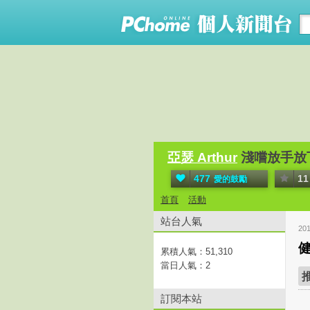
亞瑟 Arthur
淺嚐放手放
477
11
愛的鼓勵
首頁
活動
站台人氣
20
累積人氣：
51,310
當日人氣：
2
訂閱本站