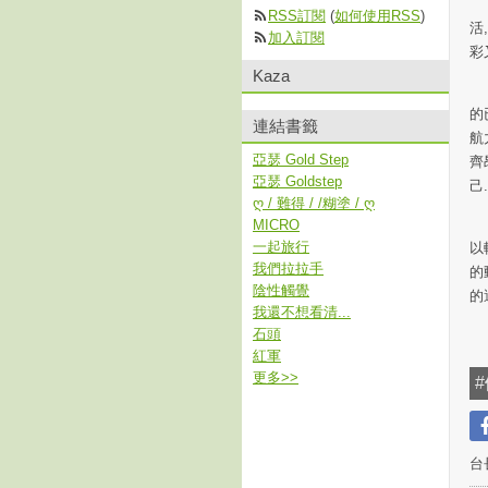
生
RSS訂閱
(
如何使用RSS
)
活
加入訂閱
彩
Kaza
隨
的
連結書籤
航
亞瑟 Gold Step
齊
亞瑟 Goldstep
己.
ღ / 難得 / /糊塗 / ღ
領
MICRO
一起旅行
以
我們拉拉手
的
陰性觸覺
的
我還不想看清...
石頭
紅軍
更多
>>
#
台