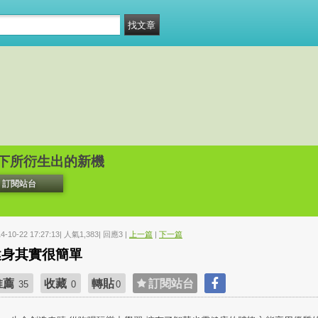
下所衍生出的新機
訂閱站台
14-10-22 17:27:13| 人氣1,383| 回應3 |
上一篇
|
下一篇
健身其實很簡單
推薦
收藏
轉貼
訂閱站台
35
0
0