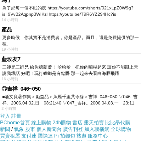
為了
為了那每一個不眠的夜 https://youtube.com/shorts/021xLpZ0W9g?
is=9VvB2Aqpnp3WIKzl https://youtu.be/T9R6YZ294Hc?is=
14 小時前
產品
更多時候，你其實不是消費者，你是產品。而且，還是免費提供的那一
種。
19 小時前
藍玫友7
三師兄三師兄 給你糖葫蘆！ 哈哈哈，把你的嘴糊起來 讓你不能跟上天
說我壞話 好吧！玩打蟑螂是有點髒 那一起來去看白海豚飛躍
16 小時前
◎吉祥_046~050
■潘文良著作集＞勵益品＞魚雁千里共今緣＞吉祥_046~050 ▽046_吉
祥。2006.04.02.日 08:21:40 ▽047_吉祥。2006.04.03.一 23:11:
2 小時前
121209 SURAT CITY 街景.
登入
註冊
PChome首頁
線上購物
24h購物
書店
露天拍賣
比比昂代購
新聞
/
氣象
股市
個人新聞台
廣告刊登
加入聯播網
全球購物
買賣租屋
支付連
國際連
Pi 拍錢包
旅遊
服務中心