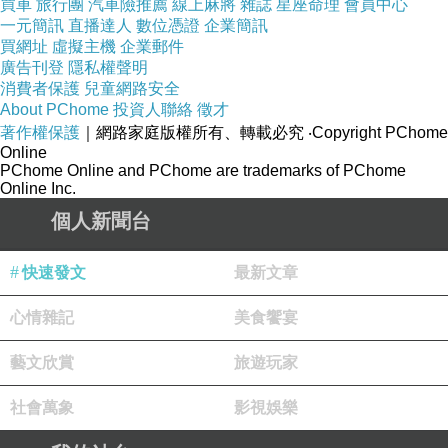
買車
旅行團
汽車險推薦
線上麻將
雜誌
星座命理
會員中心
121209 GAT WAY HOTEL 背面景觀.
一元簡訊
直播達人
數位憑證
企業簡訊
買網址
虛擬主機
企業郵件
廣告刊登
隱私權聲明
消費者保護
兒童網路安全
About PChome
投資人聯絡
徵才
121209 GAT WAY HOTEL 客房.
著作權保護
｜網路家庭版權所有、轉載必究
‧Copyright PChome
Online
PChome Online and PChome are trademarks of PChome
Online Inc.
個人新聞台
快速發文
最新文章
心情雜記
美食饗宴
藝文欣賞
旅遊玩家
社會萬象
影視娛樂