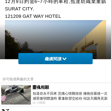
12月9日約需6~7小時的車程,抵達紡織業重鎮
SURAT CITY.
121209 GAT WAY HOTEL
繼續閱讀
你可能感興趣的文章
靈魂相願
知道你永不回來 悲痛心情難按捺 擁抱你最後一次
感受微弱體溫時 重逢盼望交給祢 祢說天國再見面
16 小時前
此刻忍淚說別離 他日靈魂再
121209 GAT WAY HOTEL 旁之豪華宅第.