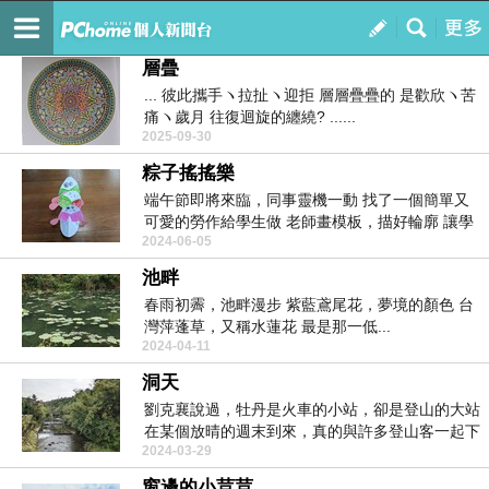
田園牧歌
訂閱
我的
層曡
... 彼此攜手ヽ拉扯ヽ迎拒 層層疊疊的 是歡欣ヽ苦
痛ヽ歲月 往復迴旋的纏繞? ......
2025-09-30
粽子搖搖樂
端午節即將來臨，同事靈機一動 找了一個簡單又
可愛的勞作給學生做 老師畫模板，描好輪廓 讓學
2024-06-05
生畫...
池畔
春雨初霽，池畔漫步 紫藍鳶尾花，夢境的顏色 台
灣萍蓬草，又稱水蓮花 最是那一低...
2024-04-11
洞天
劉克襄說過，牡丹是火車的小站，卻是登山的大站
在某個放晴的週末到來，真的與許多登山客一起下
2024-03-29
車 ...
窗邊的小荳荳