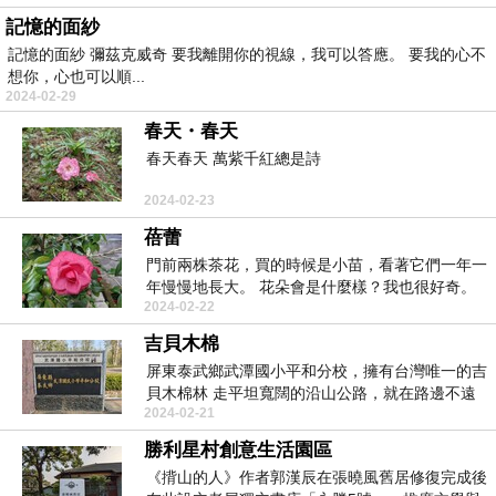
記憶的面紗
記憶的面紗 彌茲克威奇 要我離開你的視線，我可以答應。 要我的心不
想你，心也可以順...
2024-02-29
春天・春天
春天春天 萬紫千紅總是詩
2024-02-23
蓓蕾
門前兩株茶花，買的時候是小苗，看著它們一年一
年慢慢地長大。 花朵會是什麼樣？我也很好奇。
2024-02-22
一株前...
吉貝木棉
屏東泰武鄉武潭國小平和分校，擁有台灣唯一的吉
貝木棉林 走平坦寬闊的沿山公路，就在路邊不遠
2024-02-21
處 ...
勝利星村創意生活園區
《揹山的人》作者郭漢辰在張曉風舊居修復完成後