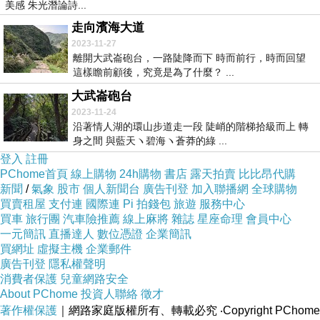
美感 朱光潛論詩...
走向濱海大道
2023-11-27
離開大武崙砲台，一路陡降而下 時而前行，時而回望
這樣瞻前顧後，究竟是為了什麼？ ...
大武崙砲台
2023-11-24
沿著情人湖的環山步道走一段 陡峭的階梯拾級而上 轉
身之間 與藍天ヽ碧海ヽ蒼莽的綠 ...
登入
註冊
PChome首頁
線上購物
24h購物
書店
露天拍賣
比比昂代購
新聞
/
氣象
股市
個人新聞台
廣告刊登
加入聯播網
全球購物
買賣租屋
支付連
國際連
Pi 拍錢包
旅遊
服務中心
買車
旅行團
汽車險推薦
線上麻將
雜誌
星座命理
會員中心
一元簡訊
直播達人
數位憑證
企業簡訊
買網址
虛擬主機
企業郵件
廣告刊登
隱私權聲明
消費者保護
兒童網路安全
About PChome
投資人聯絡
徵才
著作權保護
｜網路家庭版權所有、轉載必究
‧Copyright PChome