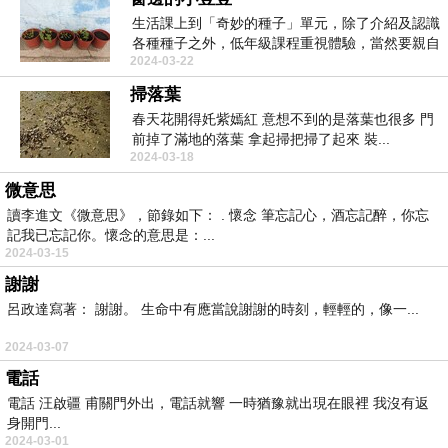
生活課上到「奇妙的種子」單元，除了介紹及認識
各種種子之外，低年級課程重視體驗，當然要親自
2024-03-22
種看看。大家...
掃落葉
春天花開得奼紫嫣紅 意想不到的是落葉也很多 門
前掉了滿地的落葉 拿起掃把掃了起來 裝...
2024-03-18
微意思
讀李進文《微意思》，節錄如下： . 懷念 筆忘記心，酒忘記醉，你忘
記我已忘記你。懷念的意思是：...
2024-03-15
謝謝
呂政達寫著： 謝謝。 生命中有應當說謝謝的時刻，輕輕的，像一...
2024-03-07
電話
電話 汪啟疆 甫關門外出，電話就響 一時猶豫就出現在眼裡 我沒有返
身開門...
2024-03-01