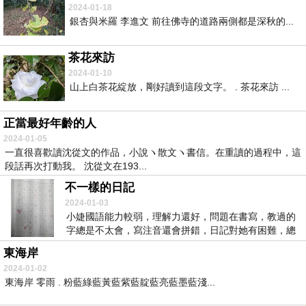
2024-01-18
銀杏與米羅 李進文 前往佛寺的道路兩側都是深秋的...
茶花來訪
2024-01-10
山上白茶花綻放，剛好讀到這段文字。 . 茶花來訪 ...
正當最好年齡的人
2024-01-05
一直很喜歡讀沈從文的作品，小說ヽ散文ヽ書信。在重讀的過程中，這
段話再次打動我。 沈從文在193...
不一樣的日記
2024-01-03
小婕國語能力較弱，理解力還好，問題在書寫，教過的
字總是不太會，寫注音還會拼錯，日記對她有困難，總
是被...
東海岸
2024-01-02
東海岸 零雨 . 粉藍綠藍黃藍紫藍靛藍亮藍墨藍淺...