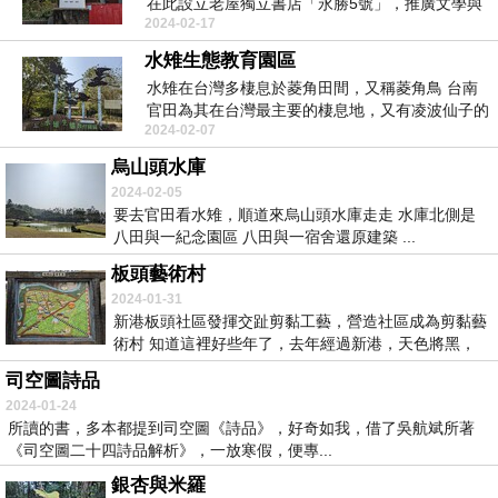
在此設立老屋獨立書店「永勝5號」，推廣文學與
2024-02-17
閱讀 ...
水雉生態教育園區
水雉在台灣多棲息於菱角田間，又稱菱角鳥 台南
官田為其在台灣最主要的棲息地，又有凌波仙子的
2024-02-07
美稱 ...
烏山頭水庫
2024-02-05
要去官田看水雉，順道來烏山頭水庫走走 水庫北側是
八田與一紀念園區 八田與一宿舍還原建築 ...
板頭藝術村
2024-01-31
新港板頭社區發揮交趾剪黏工藝，營造社區成為剪黏藝
術村 知道這裡好些年了，去年經過新港，天色將黑，
緣...
司空圖詩品
2024-01-24
所讀的書，多本都提到司空圖《詩品》，好奇如我，借了吳航斌所著
《司空圖二十四詩品解析》，一放寒假，便專...
銀杏與米羅