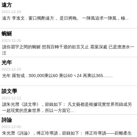
遠方
2023-12-29
遠方 李進文 . 窗口獨酌遠方， 是日將晚。 一陣風追求一陣風，極...
蜿蜒
2023-12-26
讀你眉宇之間的蜿蜒 想我百轉千迴的欲言又止 霜葉深處 已是澹澹水一
汪
光年
2023-12-15
光年 羅智成 . 300,000乘以60 乘以60ヽ24 再乘以365........
談文學
2023-12-12
讀朱光潛《談文學》，節錄如下： 凡文藝都是根據現實世界而鑄成另
一超現實的意象世界，所以一方面它...
詩論
2023-12-06
朱光潛《詩論》，傅正玲導讀，節錄如下： 傅正玲導讀――距離產生