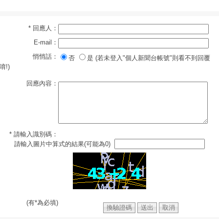
* 回應人：
E-mail：
悄悄話：
否
是 (若未登入"個人新聞台帳號"則看不到回覆
唷!)
回應內容：
* 請輸入識別碼：
請輸入圖片中算式的結果(可能為0)
(有*為必填)