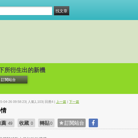
下所衍生出的新機
訂閱站台
15-04-26 09:58:23| 人氣1,103| 回應4 |
上一篇
|
下一篇
心情
推薦
收藏
轉貼
訂閱站台
49
0
0