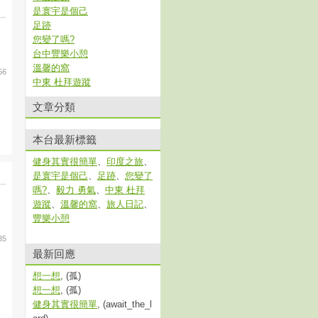
是寰宇是個己
足跡
您變了嗎?
台中豐樂小憩
溫馨的窩
56
中東 杜拜遊蹤
文章分類
本台最新標籤
健身其實很簡單
、
印度之旅
、
是寰宇是個己
、
足跡
、
您變了
嗎?
、
毅力 勇氣
、
中東 杜拜
遊蹤
、
溫馨的窩
、
旅人日記
、
豐樂小憩
35
最新回應
想一想
, (孤)
想一想
, (孤)
健身其實很簡單
, (await_the_l