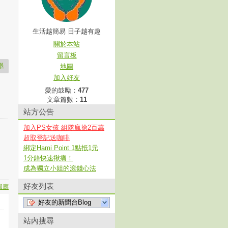
生活越簡易 日子越有趣
關於本站
留言板
舉
地圖
加入好友
愛的鼓勵：
477
文章篇數：
11
站方公告
加入PS女孩 組隊瘋搶2百萬
超取登記送咖啡
綁定Hami Point 1點抵1元
1分鐘快速揪痛！
成為獨立小姐的滾錢心法
好友列表
回應
好友的新聞台Blog
站內搜尋