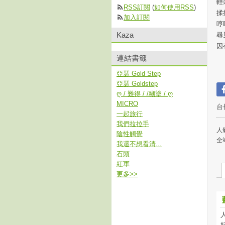
輕
RSS訂閱
(
如何使用RSS
)
揉
加入訂閱
哼
Kaza
尋
因
連結書籤
亞瑟 Gold Step
亞瑟 Goldstep
ღ / 難得 / /糊塗 / ღ
MICRO
台
一起旅行
我們拉拉手
人氣
陰性觸覺
全
我還不想看清...
石頭
紅軍
更多
>>