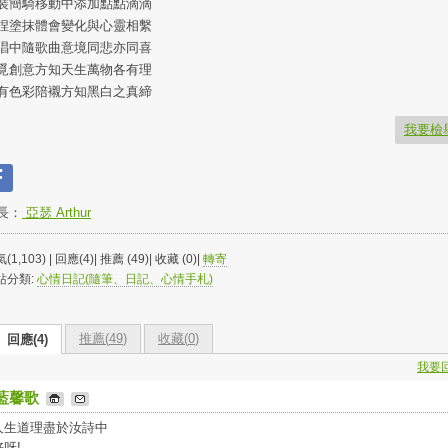
裝簡騎移動中添加點點滴滴
捏塗抹體會變化與心靈相繫
唱中隨歌曲意境同悲亦同喜
覓創意方知天生萬物各有理
有色彩陪襯方知黑白之真締
我要檢
長：
亞瑟 Arthur
(1,103) | 回應(4)| 推薦 (
49
)| 收藏 (
0
)|
轉寄
站分類:
心情日記(隨筆、日記、心情手札)
推薦(
49
)
收藏(
0
)
回應(4)
我要
藍馨歌
人生道理盡於汝詩中
好呀!