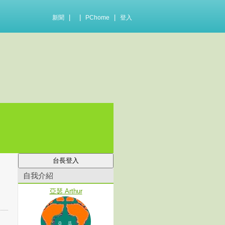
|
|
|
新聞
PChome
登入
自我介紹
亞瑟 Arthur