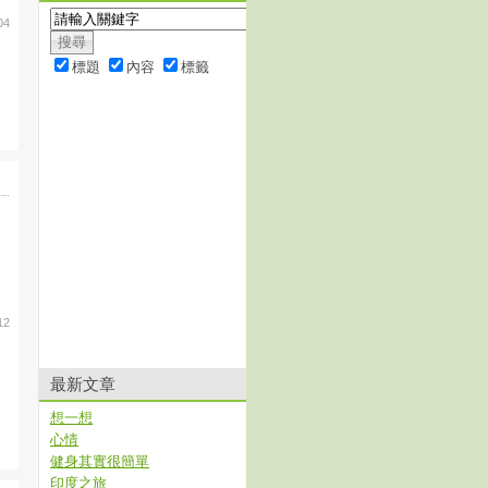
04
標題
內容
標籤
12
最新文章
想一想
心情
健身其實很簡單
印度之旅