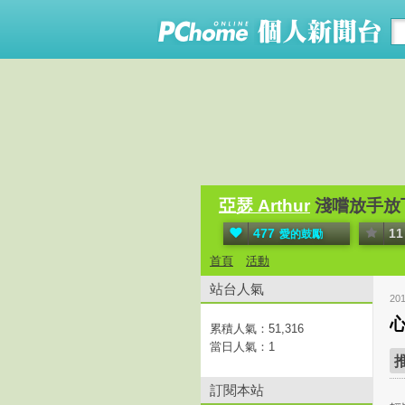
亞瑟 Arthur
淺嚐放手放
477
11
愛的鼓勵
首頁
活動
站台人氣
20
累積人氣：
51,316
當日人氣：
1
訂閱本站