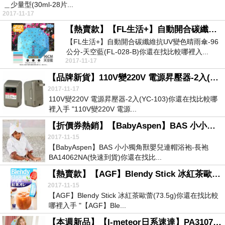
＿少量型(30ml-28片...
2017-11-17
【熱賣款】【FL生活+】自動開合碳纖維抗UV變色晴雨傘-96公分-天空藍(FL-028-B)
【FL生活+】自動開合碳纖維抗UV變色晴雨傘-96
公分-天空藍(FL-028-B)你還在找比較哪裡入...
2017-11-17
【品牌新貨】110V變220V 電源昇壓器-2入(YC-103)
2017-11-17
110V變220V 電源昇壓器-2入(YC-103)你還在找比較哪
裡入手 "110V變220V 電源...
【折價券熱銷】【BabyAspen】BAS 小小獨角獸嬰兒連帽浴袍-長袍 BA14062NA(快速到貨)
2017-11-15
【BabyAspen】BAS 小小獨角獸嬰兒連帽浴袍-長袍
BA14062NA(快速到貨)你還在找比...
【熱賣款】【AGF】Blendy Stick 冰紅茶歐蕾(73.5g)
2017-11-15
【AGF】Blendy Stick 冰紅茶歐蕾(73.5g)你還在找比較
哪裡入手 "【AGF】Ble...
【本週新品】【I-meteor日系速達】PA3107全尺碼-水貂絨蜜蜂開釦長袖二件式睡衣組(暖搭藍)