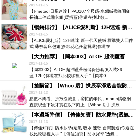
2017-11-15
【I-meteor日系速達】PA3107全尺碼-水貂絨蜜蜂開釦
長袖二件式睡衣組(暖搭藍)你還在找比較...
【暢銷排行】【ALICE愛利斯】12H速達-新一代天使絨 標準雙人四件式 薄被套床包組(多款花色任您挑選)
2017-11-15
【ALICE愛利斯】12H速達-新一代天使絨 標準雙人四件
式 薄被套床包組(多款花色任您挑選)你還在...
【大力推荐】【岡本003】ALOE 超潤蘆薈極薄保險套(6入裝X6盒-12hr)
2017-11-15
【岡本003】ALOE 超潤蘆薈極薄保險套(6入裝X6
盒-12hr)你還在找比較哪裡入手 "【岡本0...
【搶購節】【Whoo 后】拱辰享淨透全能防曬乳攜帶瓶#粉紅色6ml-8(送安娜蘇好禮2選一)●搶鮮●
2017-11-13
點數不夠看、折抵沒誠意，窮忙的年代，momo購物網
直接現金下殺才實在以下附上 【Whoo 后】拱辰...
【本週新降價】【傳佳知寶】防水尿墊(透氣 吸水 速乾 台灣製造)
2017-11-13
【傳佳知寶】防水尿墊(透氣 吸水 速乾 台灣製造)你還在
找比較哪裡入手 "【傳佳知寶】防水尿墊(透氣...