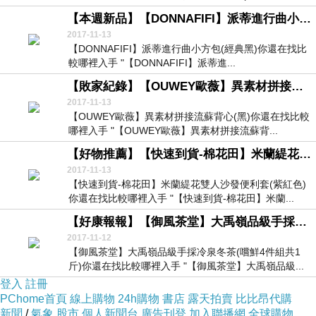
【本週新品】【DONNAFIFI】派蒂進行曲小方包(經典黑)
2017-11-13
【DONNAFIFI】派蒂進行曲小方包(經典黑)你還在找比
較哪裡入手 "【DONNAFIFI】派蒂進...
【敗家紀錄】【OUWEY歐薇】異素材拼接流蘇背心(黑)
2017-11-13
【OUWEY歐薇】異素材拼接流蘇背心(黑)你還在找比較
哪裡入手 "【OUWEY歐薇】異素材拼接流蘇背...
【好物推薦】【快速到貨-棉花田】米蘭緹花雙人沙發便利套(紫紅色)
2017-11-13
【快速到貨-棉花田】米蘭緹花雙人沙發便利套(紫紅色)
你還在找比較哪裡入手 "【快速到貨-棉花田】米蘭...
【好康報報】【御風茶堂】大禹嶺品級手採冷泉冬茶(嚐鮮4件組共1斤)
2017-11-12
【御風茶堂】大禹嶺品級手採冷泉冬茶(嚐鮮4件組共1
斤)你還在找比較哪裡入手 "【御風茶堂】大禹嶺品級...
登入
註冊
PChome首頁
線上購物
24h購物
書店
露天拍賣
比比昂代購
新聞
/
氣象
股市
個人新聞台
廣告刊登
加入聯播網
全球購物