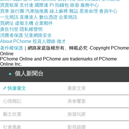
買賣租屋
支付連
國際連
Pi 拍錢包
旅遊
服務中心
買車
旅行團
汽車險推薦
線上麻將
雜誌
星座命理
會員中心
一元簡訊
直播達人
數位憑證
企業簡訊
買網址
虛擬主機
企業郵件
廣告刊登
隱私權聲明
消費者保護
兒童網路安全
About PChome
投資人聯絡
徵才
著作權保護
｜網路家庭版權所有、轉載必究
‧Copyright PChome
Online
PChome Online and PChome are trademarks of PChome
Online Inc.
個人新聞台
快速發文
最新文章
心情雜記
美食饗宴
藝文欣賞
旅遊玩家
社會萬象
影視娛樂