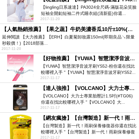
【lingling日系速達】PA3024全尺碼-滿版花朵笑臉
短袖全開釦短袖二件式睡衣組(清新藍)你還...
2017-11-20
【人氣熱銷推薦】【果之蔬】牛奶美濃香瓜10斤±10%(每顆約450-500g)↘ 殺到底不手軟
延伸閱讀 【大力推薦】【ERH】白夏菊卸妝露150ml(即期良品↘限量
秒殺價！)【2018部落...
2017-11-20
【好物推薦】【YUWA】智慧潔淨音波牙刷YS52-粉
【YUWA】智慧潔淨音波牙刷YS52-粉你還在找比
較哪裡入手 "【YUWA】智慧潔淨音波牙刷YS52...
2017-11-17
【達人強推】【VOLCANO】大力士專業胎壓計1.5吋(#TG06)
【VOLCANO】大力士專業胎壓計1.5吋(#TG06)
你還在找比較哪裡入手 "【VOLCANO】大...
2017-11-17
【網友瘋搶】【台灣製造】新一代！雨刷保養修復器
【台灣製造】新一代！雨刷保養修復器你還在找比
較哪裡入手 "【台灣製造】新一代！雨刷保養修復
2017-11-17
器" 價格...