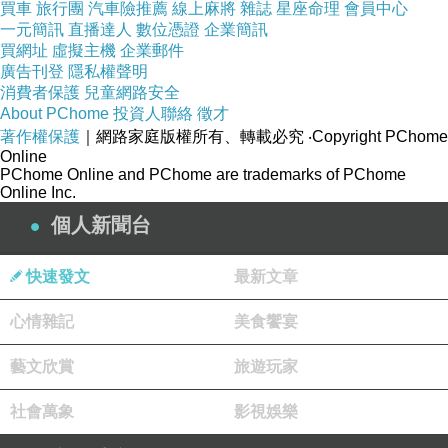
買車
旅行團
汽車險推薦
線上麻將
雜誌
星座命理
會員中心
帶給你滿滿的好心情~
一元簡訊
直播達人
數位憑證
企業簡訊
買網址
虛擬主機
企業郵件
廣告刊登
隱私權聲明
短袖睡衣套組輕便好活動
消費者保護
兒童網路安全
About PChome
投資人聯絡
徵才
著作權保護
｜網路家庭版權所有、轉載必究
‧Copyright PChome
絕對是經典的睡衣款式！
Online
PChome Online and PChome are trademarks of PChome
Online Inc.
個人新聞台
快速發文
最新文章
心情雜記
美食饗宴
藝文欣賞
旅遊玩家
社會萬象
影視娛樂