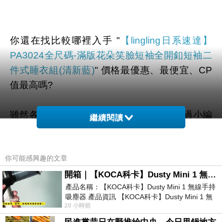
你還在找比較哪裡入手 "
【lingling日系速達】
PA3024全尺碼-滿版花朵笑臉短袖全開釦短袖二
件式睡衣組(清新藍)
" 價格最優惠、最便宜、CP
值最高嗎?
雖然各大網路購物通路大多有在販賣，不過小編
繼續閱讀
還是到奇摩和google搜尋查看一些評價、文章、
YOUTUBE、直播、開箱文 等相關訊息後。
你可能感興趣的文章
幫您整理出來在
momo購物網
最划算啦。
開箱｜【KOCA科卡】Dusty Mini 1 無線手持吸塵器
產品名稱：【KOCA科卡】Dusty Mini 1 無線手持
吸塵器 產品資訊 【KOCA科卡】Dusty Mini 1 無
有需要的網友們可以點擊下面按鈕即可獲得最新
20 小時前
線手持吸塵器評語： 能吸、能吹兼具兩
的優惠折扣喔！