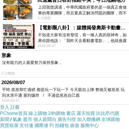
民進黨昔日在野推給中央，今日甩鍋地方
上回我曾講過，中華民國政府要的是一個真正會做
事的專業團隊，而且要真正解決問題的團隊，而不
4 小時前
是只會到處甩鍋的雙標團隊，最近民進黨
【電影圈八卦】：媒體揭發奧斯卡動畫項目投票醜聞！好萊塢為什麼看不起動畫電影？
=>點此取得優惠<=
不知道大家有沒有發現，有一種人真的很神奇，如
果你跟他說：「我昨天去看動畫電影」，他就會露
2026-08-07
出一種慈祥的微笑，然後問你是不是陪小
形象
沒有能力的人最愛努力保持形象，
2 小時前
2026/08/07
皺感的面料多了居家風
平時 崽崽幫忙過磅 都是玩一下玩一下 今天親自上陣 整個又被崽崽 玩
到水泄不通 塞到爆炸 / 不過從崽崽自己親
2026-08-07
粉嫩的色系清爽迷人~
登入
註冊
PChome首頁
線上購物
24h購物
書店
露天拍賣
比比昂代購
新聞
滿滿的笑臉和花朵
/
氣象
股市
個人新聞台
廣告刊登
加入聯播網
全球購物
買賣租屋
支付連
國際連
Pi 拍錢包
旅遊
服務中心