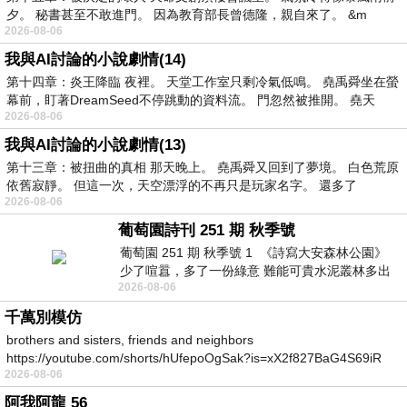
夕。 秘書甚至不敢進門。 因為教育部長曾德隆，親自來了。 &m
2026-08-06
我與AI討論的小說劇情(14)
第十四章：炎王降臨 夜裡。 天堂工作室只剩冷氣低鳴。 堯禹舜坐在螢
幕前，盯著DreamSeed不停跳動的資料流。 門忽然被推開。 堯天
2026-08-06
我與AI討論的小說劇情(13)
第十三章：被扭曲的真相 那天晚上。 堯禹舜又回到了夢境。 白色荒原
依舊寂靜。 但這一次，天空漂浮的不再只是玩家名字。 還多了
2026-08-06
葡萄園詩刊 251 期 秋季號
葡萄園 251 期 秋季號 1 《詩寫大安森林公園》
少了喧囂，多了一份綠意 難能可貴水泥叢林多出
2026-08-06
一
千萬別模仿
brothers and sisters, friends and neighbors
https://youtube.com/shorts/hUfepoOgSak?is=xX2f827BaG4S69iR
2026-08-06
https
阿我阿龍 56