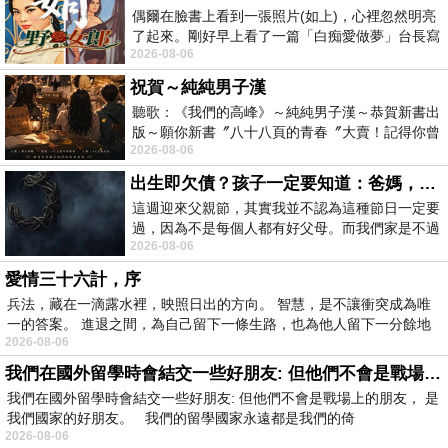
偶爾在臉書上看到一張照片(如上)，心裡忽然明亮
了起來。剛好早上看了一篇「白痴愛做夢」台長寫
2026-08-06
的貼文，在回顧年輕時瘋狂愛上
祝賀～純純男子漢
聽歌：《我們的高峰》～純純男子漢～恭賀新書出
版～願你新書〞八十八頁的青春〞大賣！記得你曾
2026-08-06
經在我的版留言…「好讚的圖^^感覺大家
出生即欠債？孩子一定要知道：爸媽，其實我不欠你們
這週迎來父親節，其實我並不認為這種節日一定要
過，因為不是每個人都有好父母。而我們家是不過
2026-08-06
節的，平時也沒什麼儀式感，生活趨近冷
愛情三十六計，序
兵法，藏在一滴露水裡，映照日出的方向。 智慧，是不讓衝突成為唯
一的答案。 進退之間，為自己留下一條生路，也為他人留下一分餘地
2026-08-06
我們在國外留學時會結交一些好朋友: 但他們不會是戰場上的朋友
我們在國外留學時會結交一些好朋友: 但他們不會是戰場上的朋友， 是
我們國家的好朋友。 我們的留學國家永遠都是我們的倚
2026-08-06