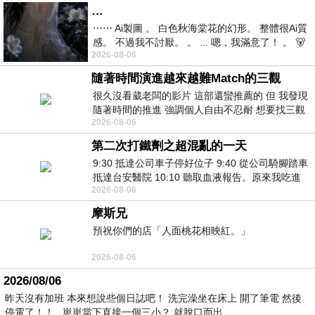
…
⋯⋯ Ai製圖 。 白色秋海棠花的幻形。 整體很Ai質
感。 不過我不討厭。 。 ... 嗯，我滿意了！ 。 🐻
2026-08-06
昨中
隨著時間演進越來越難Match的三觀
很久沒看葳老闆的影片 這部還蠻推薦的 但 我發現
隨著時間的推進 強調個人自由不忍耐 想要找三觀
2026-08-06
接近的不要說對象 連朋友都超
第二次打鐵劑之超混亂的一天
9:30 抵達公司車子停好位子 9:40 從公司騎腳踏車
抵達台安醫院 10:10 聽取血液報告。原來我吃進
2026-08-06
去的 B12 彌可保並非沒有吸收而是超
摩斯兄
預祝你們的店「人面桃花相映紅。」
2026-08-06
2026/08/06
昨天沒有加班 本來想說些個日誌吧！ 洗完澡坐在床上 開了筆電 然後
停電了！！ 崽崽當下直接一個三小？ 就脫口而出