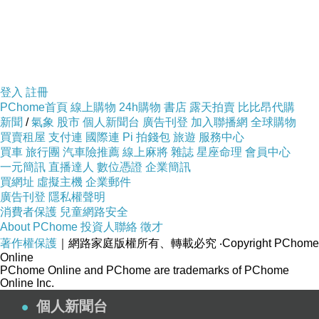
登入
註冊
PChome首頁
線上購物
24h購物
書店
露天拍賣
比比昂代購
新聞
/
氣象
股市
個人新聞台
廣告刊登
加入聯播網
全球購物
買賣租屋
支付連
國際連
Pi 拍錢包
旅遊
服務中心
買車
旅行團
汽車險推薦
線上麻將
雜誌
星座命理
會員中心
一元簡訊
直播達人
數位憑證
企業簡訊
買網址
虛擬主機
企業郵件
廣告刊登
隱私權聲明
消費者保護
兒童網路安全
About PChome
投資人聯絡
徵才
著作權保護
｜網路家庭版權所有、轉載必究
‧Copyright PChome
Online
PChome Online and PChome are trademarks of PChome
Online Inc.
個人新聞台