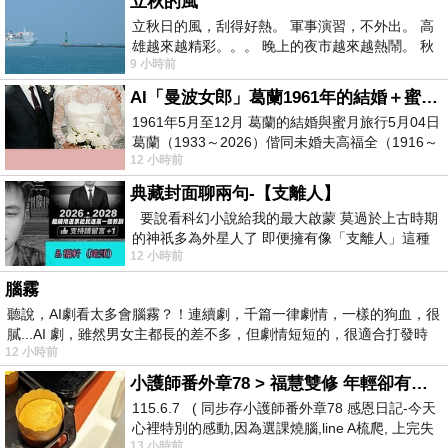
立秋的風
立秋日的風，刮得好熱。 軍事演習，不外出。 高
雄越來越精彩。。。 晚上的夜市越來越熱鬧。 秋
9 小時前
天的風刮得很熱 夜遊消暑熱。。。
AI「曼波女郎」葛蘭1961年的結婚＋蜜月旅行 #戀上老電影 #葛蘭 #粟子
1961年5月至12月 葛蘭的結婚與蜜月旅行5月04日
葛蘭（1933～2026）偕同未婚夫高福全（1916～
12 小時前
2004）乘郵輪赴倫敦6月15日於英國倫敦St.S
典藏封面聊兩句-【支離人】
要說看科幻小說給我的最大啟蒙 莫過於上古時期
的神祇多為外星人了 即便擁有像「支離人」這種
12 小時前
驚世駭俗的神通法門 也未必讀
腦霧
聽說，AI劇看太多會腦霧？！連續劇，千篇一律劇情，一樣的狗血，很
膩...AI 劇，雖然男女主都長的差不多，但劇情短短的，很適合打發時
12 小時前
小護師番外章78 > 福慧雙修 年輕卻有個老靈魂 ㄑ金剛經〉podcast
115.6.7 ( 同步存小護師番外章78 感恩日記-今天
心裡特別的感動,因為選課燒腦,line A梳爬, 上完失
13 小時前