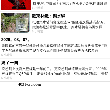
劇 主演: 申敏兒 / 金南熙 / 李承勇 / 金英雅 電影眼
6 小時前
眸2026描述攝影師徐珍因遺
羅東林鐵：樂水驛
抵達樂水驛前會先經過5-7號隧道及橫越碼崙溪，
鐵路都是沿著溪畔修建。 樂水驛初名為濁水驛，
6 小時前
但因與臺鐵集集線車站同名，於1953
2026。08。07。
畫圖真的不適合我越畫越排斥看得懂就好了應該是說如果改天需要用到
了自然就會很厲害了現在沒心思在圖上但我還是會努力把它考過———
6 小時前
繞了一圈
沒想到上次寫文已經是一年前了。 更沒想到就這麼走著走著，2026年
已經來到了Q3的8月。 那天和好友You約吃飯，有些難為情地說「覺得
6 小時前