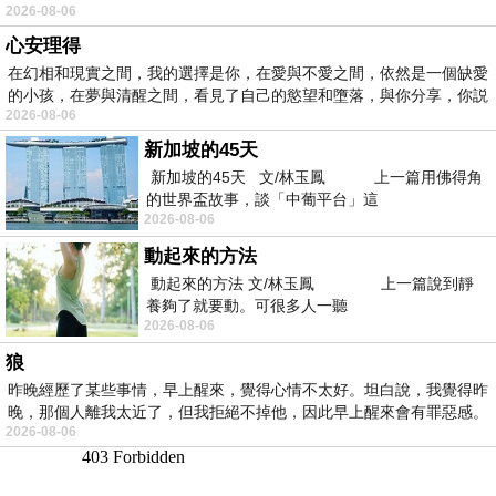
2026-08-06
心安理得
在幻相和現實之間，我的選擇是你，在愛與不愛之間，依然是一個缺愛
的小孩，在夢與清醒之間，看見了自己的慾望和墮落，與你分享，你説
2026-08-06
新加坡的45天
新加坡的45天 文/林玉鳳 上一篇用佛得角
的世界盃故事，談「中葡平台」這
2026-08-06
動起來的方法
動起來的方法 文/林玉鳳 上一篇說到靜
養夠了就要動。可很多人一聽
2026-08-06
狼
昨晚經歷了某些事情，早上醒來，覺得心情不太好。坦白說，我覺得昨
晚，那個人離我太近了，但我拒絕不掉他，因此早上醒來會有罪惡感。
2026-08-06