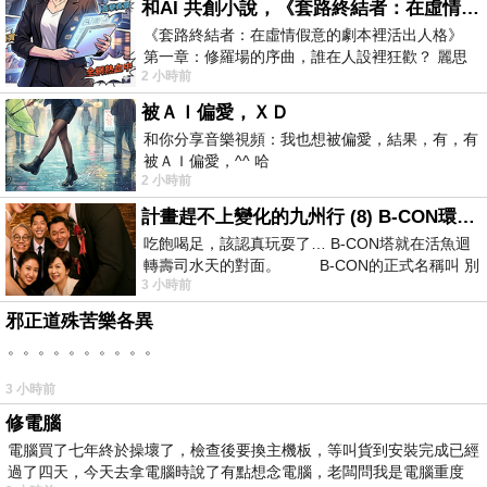
和AI 共創小說，《套路終結者：在虛情假意的劇本裡活出人格》
《套路終結者：在虛情假意的劇本裡活出人格》
第一章：修羅場的序曲，誰在人設裡狂歡？ 麗思
2 小時前
卡爾頓酒店的總統套房內，燈光昏
被ＡＩ偏愛，ＸＤ
和你分享音樂視頻：我也想被偏愛，結果，有，有
被ＡＩ偏愛，^^ 哈
2 小時前
計畫趕不上變化的九州行 (8) B-CON環球塔
吃飽喝足，該認真玩耍了… B-CON塔就在活魚迴
轉壽司水天的對面。 B-CON的正式名稱叫 別
3 小時前
邪正道殊苦樂各異
。。。。。。。。。。
3 小時前
修電腦
電腦買了七年終於操壞了，檢查後要換主機板，等叫貨到安裝完成已經
過了四天，今天去拿電腦時說了有點想念電腦，老闆問我是電腦重度