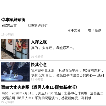
◎專家與頭銜
■寓言故事 ◎專家與頭銜
⊕潘文良 在「新創
19 小時前
之谷」裡——
入禪之境
真的， 太靠近， 我也尿不出。
20 小時前
快其心意
我不是中毒太深， 只是在做笑果， PO文有題材，
快其心意 而以， 做某些事情讓自己的內心--- 感到
21 小時前
愉快。
面白大丈夫劇團《職男人生11-開始新生活》
時間：2026年7月31日，周五19:30 地點：北藝中心球劇場 這是第二
次看該團《職男人生》系列的現場演出，感覺新鮮度、喜劇感
22 小時前