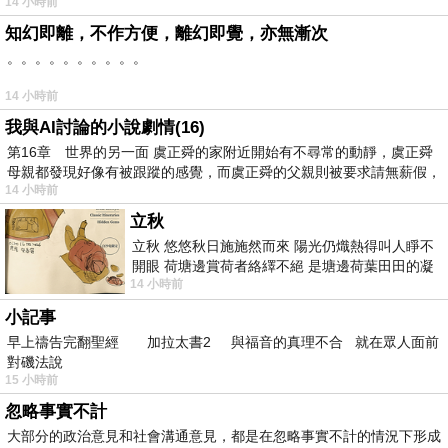
14 小時前
知幻即離，不作方便，離幻即覺，亦無漸次
。。。。。。。。。。
14 小時前
我與AI討論的小說劇情(16)
第16章 世界的另一面 虞正舜的家附近開始有不尋常的動靜，虞正舜
母親都發現好像有被跟蹤的感覺，而虞正舜的父親則被要求請無薪假，
14 小時前
立秋
立秋 悠悠秋日施施然而來 陽光仍熾熱得叫人睜不
開眼 荷塘邊賞荷者絡繹不絕 是塘邊荷葉田田的凝
14 小時前
望 風中飄逸的是映日荷花別樣紅
小記事
早上禱告完翻聖經 加拉太書2 與福音的真理不合 就在眾人面前
對磯法說
15 小時前
忽略事實不計
大部分的政治意見和社會溝通意見，都是在忽略事實不計的情況下形成