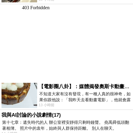
智課的她,特來傾
【電影圈八卦】：媒體揭發奧斯卡動畫項目投票醜聞！好萊塢為什麼看不起動畫電影？
不知道大家有沒有發現，有一種人真的很神奇，如
果你跟他說：「我昨天去看動畫電影」，他就會露
13 小時前
出一種慈祥的微笑，然後問你是不是陪小
我與AI討論的小說劇情(17)
第十七章：遺失時代的人 辦公室裡安靜得只剩時鐘聲。 堯禹舜低頭翻
著相簿。 照片中的袁年，始終與人群保持距離。 別人在聊天。