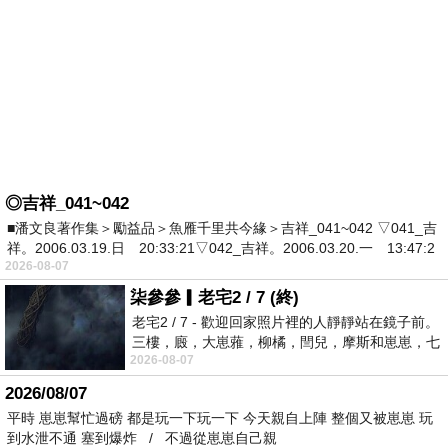
◎吉祥_041~042
■潘文良著作集＞勵益品＞魚雁千里共今緣＞吉祥_041~042 ▽041_吉
祥。2006.03.19.日 20:33:21▽042_吉祥。2006.03.20.一 13:47:2
2026-08-07
柒參參▎老宅2 / 7 (終)
老宅2 / 7 - 歡迎回家照片裡的人靜靜站在鏡子前。
三樓，廄，大崽蕥，柳橘，閆兒，摩斯和崽崽，七
2026-08-07
個人整整齊齊地站在鏡框之外，如同
2026/08/07
平時 崽崽幫忙過磅 都是玩一下玩一下 今天親自上陣 整個又被崽崽 玩
到水泄不通 塞到爆炸 / 不過從崽崽自己親