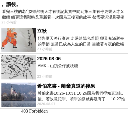
。讀後。
看完三樓的老宅2雖然明天才有後記其實中間到第三集有停更幾天才又
繼續 續更讓我那時又重新看一次因為三樓寫的故事 都需要沉浸且要帶
23 小時前
有
立秋
預告夏天將行漸遠 走過這陽光普照 卻又充滿逝去
的季節 無常已成為人生的日常 當擁著今夜的歡暢
23 小時前
舒心 轉眼驟成昨日 而明晨 太陽
2026.08.06
AMK - 山頂公仔波板糖
23 小時前
希伯來書 - 離棄真道的後果
希伯來書10:26-10:31 10:26因為我們得知真道以
後、若故意犯罪、贖罪的祭就再沒有了． 10:27惟
2026-08-07
有戰懼等候審判和那燒滅眾敵人的烈火