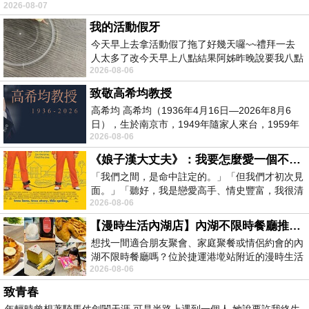
2026-08-07
我的活動假牙
今天早上去拿活動假了拖了好幾天囉~~禮拜一去
人太多了改今天早上八點結果阿姊昨晚說要我八點
2026-08-06
去西螺農會~回到莿桐都8點半多了
致敬高希均教授
高希均 高希均（1936年4月16日—2026年8月6
日），生於南京市，1949年隨家人來台，1959年
2026-08-06
赴美深造並取得經濟發展博士學位。曾任
《娘子漢大丈夫》：我要怎麼愛一個不存在的人？
「我們之間，是命中註定的。」「但我們才初次見
面。」「聽好，我是戀愛高手、情史豐富，我很清
2026-08-06
楚這種感覺，你我之間的那種感覺，現
【漫時生活內湖店】內湖不限時餐廳推薦｜捷運港墘站美食，聚餐、約會、家庭聚會首選，正餐甜點一次滿足
想找一間適合朋友聚會、家庭聚餐或情侶約會的內
湖不限時餐廳嗎？位於捷運港墘站附近的漫時生活
2026-08-06
內湖店，從捷運站步行約4分鐘即可抵
致青春