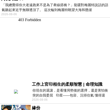
「我總覺得你大老遠跑來不是為了牽線搭橋？」龍疆對梅麗特說話的語
氣聽起來近乎無聊透頂了。 這次輪到梅麗特眺望大海和懸崖
2026-08-06
工作上官印相生的柔順智慧 | 命理知識
你現在的退讓，是看懂局勢後的選擇，還是害怕衝
突的自我委屈 印星——包容、沉得住氣 懂得退
2026-08-06
一步觀察，不會
緣份