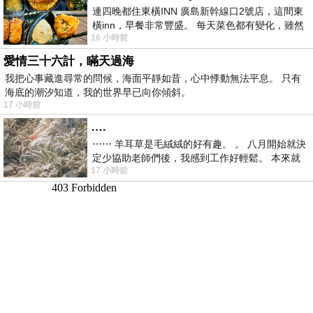
連四晚都住東橫INN 廣島新幹線口2號店，這間東
橫inn，早餐非常豐盛。 每天菜色都有變化，雖然
16 小時前
看到工作人員拿出料理包加熱，但
愛情三十六計，瞞天過海
我把心事藏進尋常的問候，海面平靜如昔，心中悸動無法平息。 只有
海底的潮汐知道，我的世界早已向你傾斜。
17 小時前
….
⋯⋯ 羊耳草是毛絨絨的好有趣。 。 八月開始就決
定少協助老師們後，我感到工作好輕鬆。 本來就
17 小時前
不是我的工作啊。 真