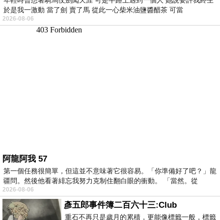
年輕時曾想著騎馬仗劍闖天涯 可是半路上遇到一個人 她說要許我終生
於是我一激動 當了劍 賣了馬 從此一心柴米油鹽醬醋茶 可當
2026-08-06
阿龍阿我 57
第一個任務很簡單，但這並不意味著它很容易。「你準備好了吧？」龍
疆問。然後他看著緋忘我努力克制住翻白眼的衝動。 「當然。從
2026-08-06
彥五郎事件簿二百六十三:Club
重石不再只是歲月的累積，更能像標籤一般，標籤