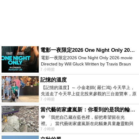
電影一夜限定2026 One Night Only 2026 movie
電影一夜限定2026 One Night Only 2026 movie
Directed by Will Gluck Written by Travis Braun
7 小時前
Starring Monica Barbaro
記憶的溫度
【記憶的溫度】～ 小金老師( 嚴仁鴻) 今天早上，
先送走了今天早上從北投來參觀的三台遊覽車，原
7 小時前
以為展場已經差不多要安靜下來，卻發
當代藝術家盧嵐新：你看到的是我的輪廓，還是你的故事？——藏在藍色裡的希望與光
💙 「我把自己藏在藍色裡，卻把希望留在光
裡。」 當代藝術家盧嵐新在此幅兼具童趣靈動與
7 小時前
抽象韻味的新作中，用湛藍的羽翼般色塊包覆著