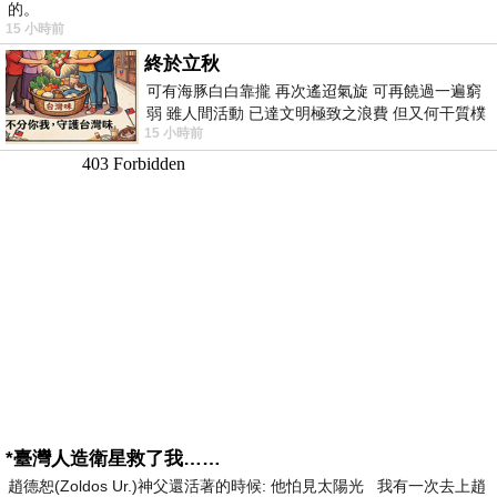
的。
15 小時前
終於立秋
可有海豚白白靠攏 再次遙迢氣旋 可再饒過一遍窮
弱 雖人間活動 已達文明極致之浪費 但又何干質樸
15 小時前
者 只能白白陪葬
*臺灣人造衛星救了我……
趙德恕(Zoldos Ur.)神父還活著的時候: 他怕見太陽光 我有一次去上趙