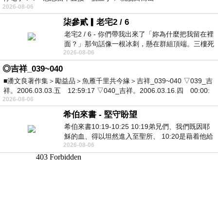
2026-08-06
柒參貳▎老宅2 / 6
老宅2 / 6 - 你們帶我出來了「妳為什麼把我留在裡
面？」那句話像一根冰刺，懸在群組頂端。三樓死
2026-08-06
死盯著照片裡的人。那個人確實站在
◎吉祥_039~040
■潘文良著作集＞勵益品＞魚雁千里共今緣＞吉祥_039~040 ▽039_吉
祥。2006.03.03.五 12:59:17 ▽040_吉祥。2006.03.16.四 00:00:
2026-08-06
希伯來書 - 堅守盼望
希伯來書10:19-10:25 10:19弟兄們、我們既因耶
穌的血、得以坦然進入至聖所、 10:20是藉着他給
2026-08-06
我們開了一條又新又活的路從幔子經過