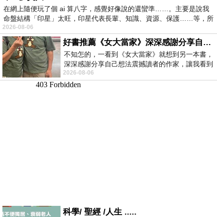
在網上隨便玩了個 ai 算八字，感覺好像說的還蠻準……。主要是說我
命盤結構「印星」太旺，印星代表長輩、知識、資源、保護……等，所
2026-08-06
好書推薦《女大當家》深深感謝分享自己想法震撼讀者的作家，讓我看到不同樣貌的家庭！
不知怎的，一看到《女大當家》就想到另一本書，
深深感謝分享自己想法震撼讀者的作家，讓我看到
2026-08-06
不同樣貌的家庭！ 《女大
科學/ 聖經 /人生 .....