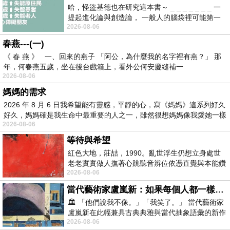
哈，怪盜基德也在研究這本書～ _ _ _ _ _ _ _ 一
提起進化論與創造論， 一般人的腦袋裡可能第一
2026-08-06
時間就有「 進化論很科
春燕---(一)
《 春 燕 》 一、回來的燕子 「阿公，為什麼我的名字裡有燕？」 那
年，何春燕五歲，坐在後台戲箱上，看外公何安慶縫補一
2026-08-06
媽媽的需求
2026 年 8 月 6 日我希望能有靈感，平靜的心，寫《媽媽》這系列好久
好久，媽媽確是我生命中最重要的人之一，雖然很想媽媽像我愛她一樣
2026-08-06
等待與希望
紅色大地，莊喆，1990。亂世浮生仍想立身處世
老老實實做人撫著心跳聽音辨位依憑直覺與本能鑽
2026-08-06
向裂隙的亮處探索另一個心聲另一個共鳴的
當代藝術家盧嵐新：如果每個人都一樣，這世界該有多無聊？
🏛️ 「他們說我不像。」「我笑了。」 當代藝術家
盧嵐新在此幅兼具古典典雅與當代抽象語彙的新作
2026-08-06
中，以沈靜的藍色空間為背景，描繪了