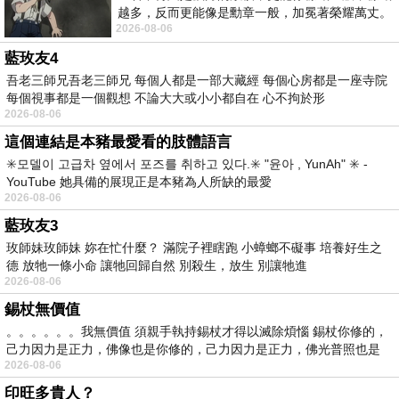
越多，反而更能像是勳章一般，加冕著榮耀萬丈。
2026-08-06
習慣一如縱容，成了再難輕輕放下的罪證
藍玫友4
吾老三師兄吾老三師兄 每個人都是一部大藏經 每個心房都是一座寺院
每個視事都是一個觀想 不論大大或小小都自在 心不拘於形
2026-08-06
這個連結是本豬最愛看的肢體語言
✳️모델이 고급차 옆에서 포즈를 취하고 있다.✳️ "윤아 , YunAh" ✳️ -
YouTube 她具備的展現正是本豬為人所缺的最愛
2026-08-06
藍玫友3
玫師妹玫師妹 妳在忙什麼？ 滿院子裡瞎跑 小蟑螂不礙事 培養好生之
德 放牠一條小命 讓牠回歸自然 別殺生，放生 別讓牠進
2026-08-06
錫杖無價值
。。。。。。我無價值 須親手執持錫杖才得以滅除煩惱 錫杖你修的，
己力因力是正力，佛像也是你修的，己力因力是正力，佛光普照也是
2026-08-06
印旺多貴人？