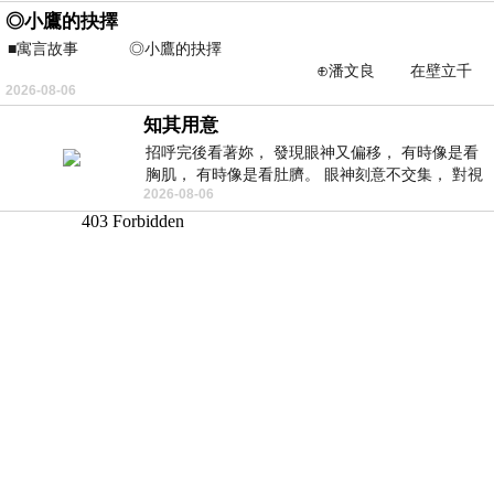
◎小鷹的抉擇
■寓言故事 ◎小鷹的抉擇
⊕潘文良 在壁立千
2026-08-06
仞的懸崖上，有一座遮天蔽
知其用意
招呼完後看著妳， 發現眼神又偏移， 有時像是看
胸肌， 有時像是看肚臍。 眼神刻意不交集， 對視
2026-08-06
視線不對齊， 讓我很難不