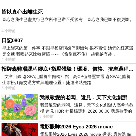
皆以直心出離生死
直心念我生已盡梵行已立所作已辦不受後有，直心念我已斷不復更斷。
4 小時前
日記0807
早上醒來的第一件事 不跟早餐店阿姨們聊幾句 很不習慣 她們的紅茶還
是全糖 我喝起來比較習慣 ~~~ 《偷偷藏不住》 越看越有趣，
4 小時前
招牌森雞湯課程腳底+指壓體驗！環境、價格、按摩過程全紀錄，森SPA足體養生館松江館最新價格表
文章目錄 森SPA足體養生館松江館：高CP值舒壓首選 森SPA足體養
生館松江館交通方式與地理位置：捷運出站走路
5 小時前
我最敬愛的老闆、遠見．天下文化創辦人高希均教授
我最敬愛的老闆、遠見．天下文化創辦人高希均教
授 遠見 HBR 社長楊瑪利 2026.08.06 我最敬愛的
5 小時前
老闆、遠見．天下文化創辦人高希均教
電影眼眸2026 Eyes 2026 movie
電影眼眸2026 Eyes 2026 movie 導演: 廉智浩 編