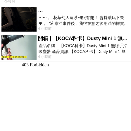
3 小時前
…
⋯⋯ 。 花草幻人這系列很有趣！ 會持續玩下去！
🧡 。 🐻 毒油事件後，我很在意之後用油的採買。
4 小時前
前天購買了我之前就很愛
開箱｜【KOCA科卡】Dusty Mini 1 無線手持吸塵器
產品名稱：【KOCA科卡】Dusty Mini 1 無線手持
吸塵器 產品資訊 【KOCA科卡】Dusty Mini 1 無
4 小時前
線手持吸塵器評語： 能吸、能吹兼具兩