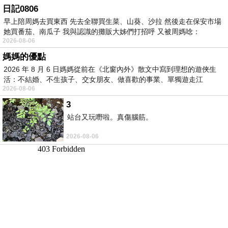
日記0806
早上陪周媽去買東西 先去全聯買生菜、山葵、沙拉 然後走在保安市場
她買番茄、南瓜子 我與認識的攤販大姊們打招呼 又被周媽唸：
2026-08-06
媽媽的優點
2026 年 8 月 6 日媽媽從前在《北窗內外》散文中寫到理想的遊俠生
活：不結婚、不生孩子、交女朋友、做喜歡的事業、單獨遊走江
2026-08-06
湖⋯⋯，
3
站台又玩嘢啦。真傷腦筋。
2026-08-06