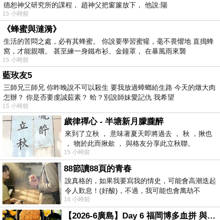
德恕神父研究所的課程， 趙神父把窗簾放下， 他說:陽
15 小時前
《蜂蜜與漣漪》
生活的苦悶之處，必有其蜂蜜。 你說要學習蜜獾，毫不畏懼地 直搗蜂
窩，才能親嚐。 甚至練一身鐵布衫、金鐘罩， 在暴風雨來襲
15 小時前
藍玫友5
三師兄三師兄 你昨晚說不可以殺生 要我放過蟑螂給生路 今天的燉大肉
怎辦？ 你是否要虔誠茹素？ 蛤？別說師妹愛記仇 我希望
15 小時前
歲律禪心 - 半塘新月朦朧醉
來到了立秋 ， 意味著夏天即將過去 ， 秋 ，揪也
， 物於此而揪歛 ， 與格友分享此立秋聯。
15 小時前
88節讀88頁的青春
說真格的，如果我要寫我的情史，可能會高潮迭起
令人歎息！(好酸)，不過，我可能也會萬劫不
16 小時前
復...，每天跪鍵盤還是被判了花心的罪
【2026-6廣島】Day 6 福岡博多血拼 與機場接送少年司機深夜對談