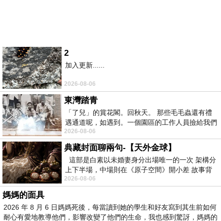
2
加入更新......
2026-08-06
東灣踏青
「了兒」的賞花閣。回秋天。 那些毛毛蟲還有禮
遇通道呢，如遇到。一個園區的工作人員撿給我們
2026-08-06
細賞。
典藏封面聊兩句-【天外金球】
這部是白素以未婚妻身分出場唯一的一次 架構分
上下半場，中場則在《原子空間》開小差 故事背
2026-08-06
景影射西藏境外流亡 地下組織
媽媽的面具
2026 年 8 月 6 日媽媽死後，每當讀到她的學生和好友寫到其生前如何
耐心有愛地教導他們，影響改變了他們的生命，我也感到驚訝，媽媽的