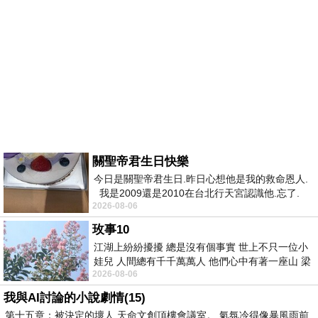
關聖帝君生日快樂
今日是關聖帝君生日.昨日心想他是我的救命恩人.
我是2009還是2010在台北行天宮認識他.忘了.
2026-08-06
一個奇摩交友的網友學
玫事10
江湖上紛紛擾擾 總是沒有個事實 世上不只一位小
娃兒 人間總有千千萬萬人 他們心中有著一座山 梁
2026-08-06
山佛山泰華衡恆嵩 一山之高
我與AI討論的小說劇情(15)
第十五章：被決定的壞人 天命文創頂樓會議室。 氣氛冷得像暴風雨前