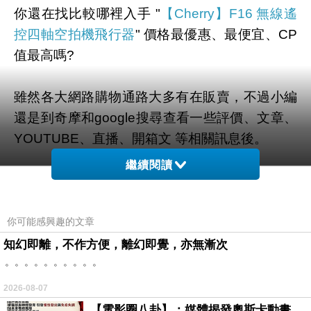
你還在找比較哪裡入手 "
【Cherry】F16 無線遙
控四軸空拍機飛行器
" 價格最優惠、最便宜、CP
值最高嗎?
雖然各大網路購物通路大多有在販賣，不過小編
還是到奇摩和google搜尋查看一些評價、文章、
YOUTUBE、直播、開箱文 等相關訊息後。
繼續閱讀
幫您整理出來在
momo購物網
最划算啦。
有需要的網友們可以點擊下面按鈕即可獲得最新
你可能感興趣的文章
的優惠折扣喔！
知幻即離，不作方便，離幻即覺，亦無漸次
。。。。。。。。。。
2026-08-07
【電影圈八卦】：媒體揭發奧斯卡動畫項目投票醜聞！好萊塢為什麼看不起動畫電影？