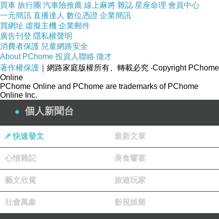
買車
旅行團
汽車險推薦
線上麻將
雜誌
星座命理
會員中心
一元簡訊
直播達人
數位憑證
企業簡訊
買網址
虛擬主機
企業郵件
廣告刊登
隱私權聲明
消費者保護
兒童網路安全
About PChome
投資人聯絡
徵才
著作權保護
｜網路家庭版權所有、轉載必究
‧Copyright PChome
Online
PChome Online and PChome are trademarks of PChome
Online Inc.
個人新聞台
快速發文
最新文章
心情雜記
美食饗宴
藝文欣賞
旅遊玩家
購買原廠WIFI攝像頭組可升級FPV 升級手機操
社會萬象
影視娛樂
作影像即時傳輸款