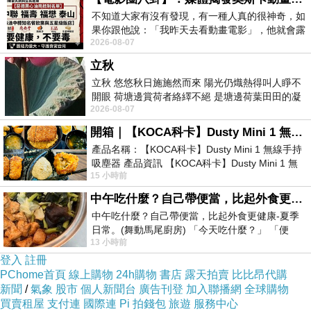
=>點此取得優惠<=
不知道大家有沒有發現，有一種人真的很神奇，如
果你跟他說：「我昨天去看動畫電影」，他就會露
2026-08-07
出一種慈祥的微笑，然後問你是不是陪小
立秋
立秋 悠悠秋日施施然而來 陽光仍熾熱得叫人睜不
開眼 荷塘邊賞荷者絡繹不絕 是塘邊荷葉田田的凝
2026-08-07
望 風中飄逸的是映日荷花別樣紅
開箱｜【KOCA科卡】Dusty Mini 1 無線手持吸塵器
加贈原廠電池1顆(市價500元)共兩顆原廠電池
產品名稱：【KOCA科卡】Dusty Mini 1 無線手持
吸塵器 產品資訊 【KOCA科卡】Dusty Mini 1 無
15 小時前
線手持吸塵器評語： 能吸、能吹兼具兩
影片後段手機操控為F16plus
中午吃什麼？自己帶便當，比起外食更健康-夏季日常。(舞動馬尾廚房)
中午吃什麼？自己帶便當，比起外食更健康-夏季
日常。(舞動馬尾廚房) 「今天吃什麼？」 「便
13 小時前
當？麵？還是炒飯？」 每天都在選擇
登入
註冊
PChome首頁
線上購物
24h購物
書店
露天拍賣
比比昂代購
新聞
/
氣象
股市
個人新聞台
廣告刊登
加入聯播網
全球購物
買賣租屋
支付連
國際連
Pi 拍錢包
旅遊
服務中心