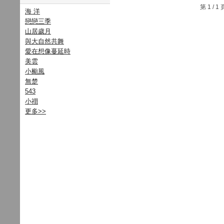
第 1 /
海 洋
戀戀三季
山居歲月
與大自然共舞
愛在想像蔓延時
美雲
小颱風
無楚
543
小祤
更多
>>