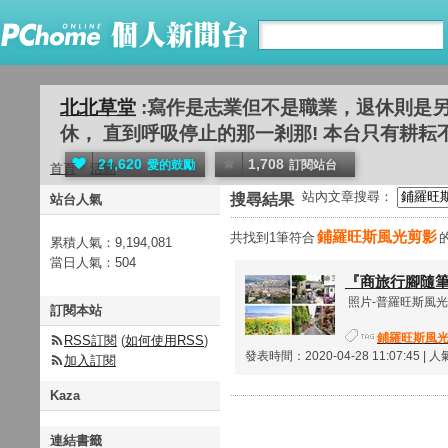
北北草堂
:寫作是志業但不是職業，退休則是
休， 直到呼吸停止的那一剎那! 本台只有耕耘不問收
24,620
1,708
愛的鼓勵
訂閱站台
首頁
活動
站內文章搜尋：
搜尋結果
站台人氣
鋪羅旺斯風光剪影
共找到1筆符合
累積人氣：
9,194,081
當日人氣：
504
『商旅行腳隨
照片-普羅旺斯風光剪影
訂閱本站
鋪羅旺斯風
RSS訂閱
(
如何使用RSS
)
發表時間：2020-04-28 11:07:45 | 
加入訂閱
Kaza
連結書籤