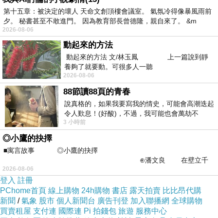
網
」，此網站上傳了豐富的相關文章供尋求考察者
第十五章：被決定的壞人 天命文創頂樓會議室。 氣氛冷得像暴風雨前
閱讀。內容豐富，有免費的在線聖經查詢、福音專
夕。 秘書甚至不敢進門。 因為教育部長曾德隆，親自來了。 &m
2026-08-06
題、
基督教讚美詩歌、見證文章、基督徒與主重逢
動起來的方法
的經歷見證、
基督教電影
、
每日神話等內容，各類
動起來的方法 文/林玉鳳 上一篇說到靜
資源每日更新，使我們的靈生活更加豐富多彩，也
養夠了就要動。可很多人一聽
2026-08-06
讓我們的心與主更貼近！
88節讀88頁的青春
說真格的，如果我要寫我的情史，可能會高潮迭起
令人歎息！(好酸)，不過，我可能也會萬劫不
3 小時前
復...，每天跪鍵盤還是被判了花心的罪
◎小鷹的抉擇
末世已到，我們對待主再來的顯現作工該有的態度
上一篇：
■寓言故事 ◎小鷹的抉擇
⊕潘文良 在壁立千
【今日讀經】如何擺脫急躁惱怒的困擾
下一篇：
2026-08-06
仞的懸崖上，有一座遮天蔽
登入
註冊
PChome首頁
線上購物
24h購物
書店
露天拍賣
比比昂代購
新聞
/
氣象
股市
個人新聞台
廣告刊登
加入聯播網
全球購物
買賣租屋
支付連
國際連
Pi 拍錢包
旅遊
服務中心