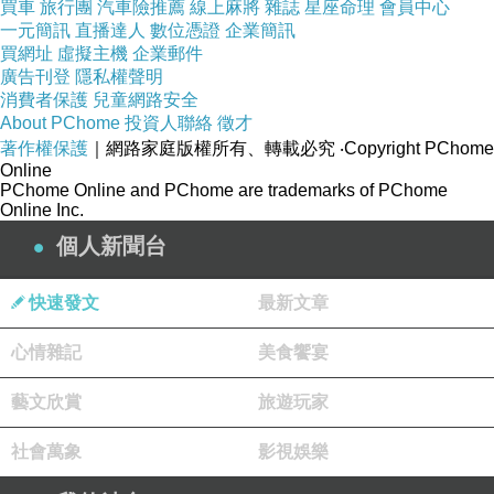
買車
旅行團
汽車險推薦
線上麻將
雜誌
星座命理
會員中心
一元簡訊
直播達人
數位憑證
企業簡訊
買網址
虛擬主機
企業郵件
廣告刊登
隱私權聲明
duoleduo001
消費者保護
兒童網路安全
2022-02-18 18:20:40
About PChome
投資人聯絡
徵才
妻子的呻吟、情人的尖叫，小三的高潮：
著作權保護
｜網路家庭版權所有、轉載必究
‧Copyright PChome
http://www.tadarise.tw/
Online
PChome Online and PChome are trademarks of PChome
Online Inc.
阿尼
2021-12-30 15:45:21
個人新聞台
解鎖幸福：
http://mycstw.com
快速發文
最新文章
duoleduo001
2021-12-30 15:44:46
心情雜記
美食饗宴
馬來西亞汗馬糖官方授權專賣店：
http://www.hamercandy.tw
藝文欣賞
旅遊玩家
看更多回應
社會萬象
影視娛樂