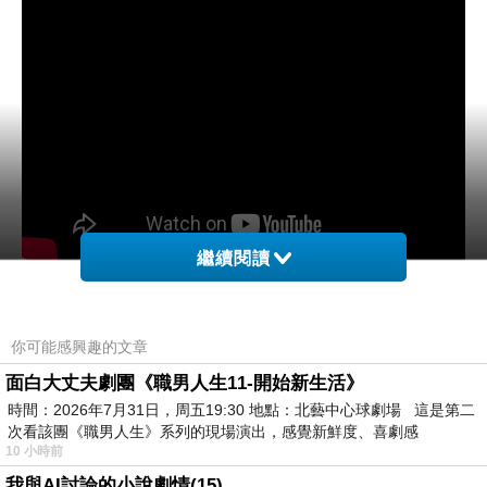
繼續閱讀
⭐相關推薦：
什麼才是真正的幸福
你可能感興趣的文章
面白大丈夫劇團《職男人生11-開始新生活》
基督徒生命經歷-幸福，從神而來
時間：2026年7月31日，周五19:30 地點：北藝中心球劇場 這是第二
次看該團《職男人生》系列的現場演出，感覺新鮮度、喜劇感
10 小時前
如果你想了解更多，歡迎點擊「
中文聖經
我與AI討論的小說劇情(15)