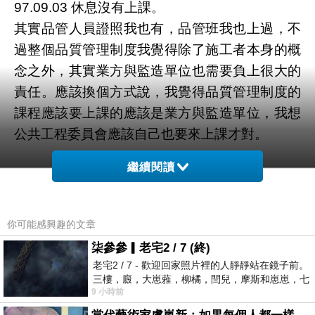
97.09.03 休息沒有上課。
其實品管人員證照我也有，品管班我也上過，不
過整個品質管理制度我覺得除了施工者本身的概
念之外，其實業方與監造單位也需要負上很大的
責任。應該換個方式說，我覺得品質管理制度的
課程應該要上課的應該是業方與監造單位，我想
公共工程委員會應該自己也要來上課才對。
繼續閱讀
以品質管理制度來看，巨額採購的品管人員至少
要設置兩人以上，但是目前以公共工程實際工地
執行來說，依照業方與監造單位的要求，巨額採
你可能感興趣的文章
購設置兩名品管人員，這兩個人會做到死也做不
柒參參▎老宅2 / 7 (終)
完。
老宅2 / 7 - 歡迎回家照片裡的人靜靜站在鏡子前。
三樓，廄，大崽蕥，柳橘，閆兒，摩斯和崽崽，七
所有的事情都要品管人員來執行，甚至有些監造
9 小時前
個人整整齊齊地站在鏡框之外，如同
連施工自主檢查也要求品管人員到場，那應該品