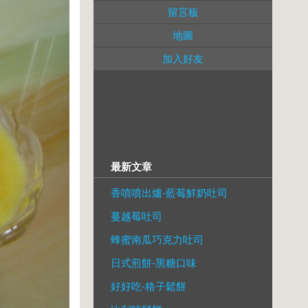
留言板
地圖
加入好友
最新文章
香噴噴出爐-藍莓鮮奶吐司
蔓越莓吐司
蜂蜜南瓜巧克力吐司
日式煎餅-黑糖口味
好好吃-格子鬆餅