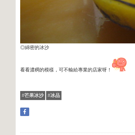
◎綿密的冰沙
看看濃稠的模樣，可不輸給專業的店家呀！
#
芒果冰沙
#
冰品