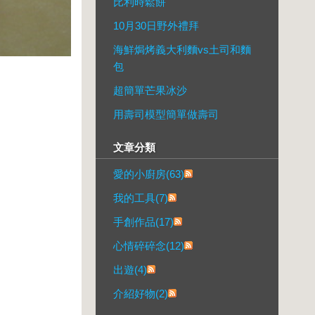
比利時鬆餅
10月30日野外禮拜
海鮮焗烤義大利麵vs土司和麵
包
超簡單芒果冰沙
用壽司模型簡單做壽司
文章分類
愛的小廚房(63)
我的工具(7)
手創作品(17)
心情碎碎念(12)
出遊(4)
介紹好物(2)