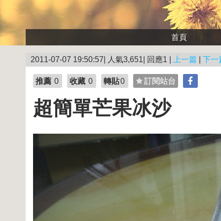
首頁
2011-07-07 19:50:57| 人氣3,651| 回應1 |
上一篇
|
下一
推薦
0
收藏
0
轉貼
0
訂閱站台
超簡單芒果冰沙