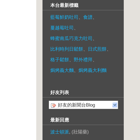
本台最新標籤
藍莓鮮奶吐司
、
食譜
、
蔓越莓吐司
、
蜂蜜南瓜巧克力吐司
、
比利時列日鬆餅
、
日式煎餅
、
格子鬆餅
、
野外禮拜
、
焗烤義大麵
、
焗烤義大利麵
好友列表
好友的新聞台Blog
最新回應
波士頓派
, (壯陽藥)