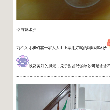
◎自製冰沙
前不久才和幻雲一家人去山上享用好喝的咖啡和冰沙
以及美好的風景，兒子對當時的冰沙可是念念
~˙~˙~˙~˙~˙~˙~˙~˙~˙~˙~˙~˙~˙~˙~˙~˙~˙~˙~˙~˙~˙~˙~˙~˙~˙~˙~˙