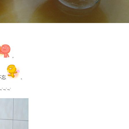
，
不忘
。
~˙~˙~˙