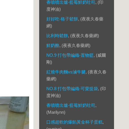
香噴噴出爐-藍莓鮮奶吐司
, (印
度神油)
好好吃-格子鬆餅
, (夜夜久春藥
網)
比利時鬆餅
, (夜夜久春藥網)
鮮奶酪
, (夜夜久春藥網)
NO.9 打包帶編織-置物籃
, (威爾
剛)
紅燒牛肉麵vs滷牛腱
, (夜夜久春
藥網)
NO.8 打包帶編織-可愛提袋
, (印
度神油)
香噴噴出爐-藍莓鮮奶吐司
,
(Marilynn)
口感超軟的爆餡黃金杯子蛋糕
,
(eunice)