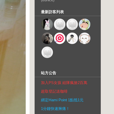
最新訪客列表
站方公告
加入PS女孩 組隊瘋搶2百萬
超取登記送咖啡
綁定Hami Point 1點抵1元
1分鐘快速揪痛！