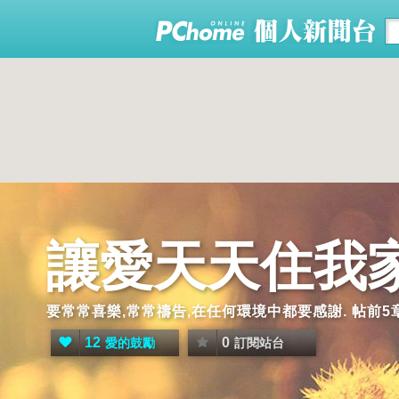
讓愛天天住我
要常常喜樂,常常禱告,在任何環境中都要感謝. 帖前5章
12
0
愛的鼓勵
訂閱站台