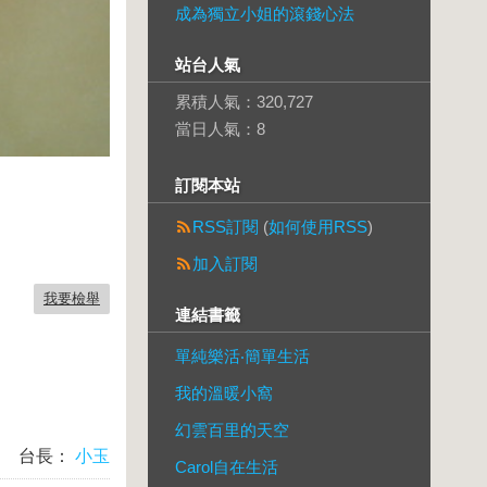
成為獨立小姐的滾錢心法
站台人氣
累積人氣：
320,727
當日人氣：
8
訂閱本站
RSS訂閱
(
如何使用RSS
)
加入訂閱
我要檢舉
連結書籤
單純樂活‧簡單生活
我的溫暖小窩
幻雲百里的天空
台長：
小玉
Carol自在生活