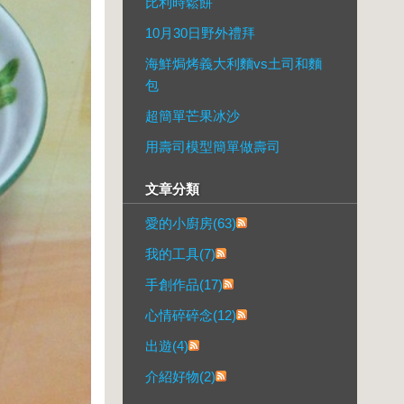
比利時鬆餅
10月30日野外禮拜
海鮮焗烤義大利麵vs土司和麵
包
超簡單芒果冰沙
用壽司模型簡單做壽司
文章分類
愛的小廚房(63)
我的工具(7)
手創作品(17)
心情碎碎念(12)
出遊(4)
介紹好物(2)