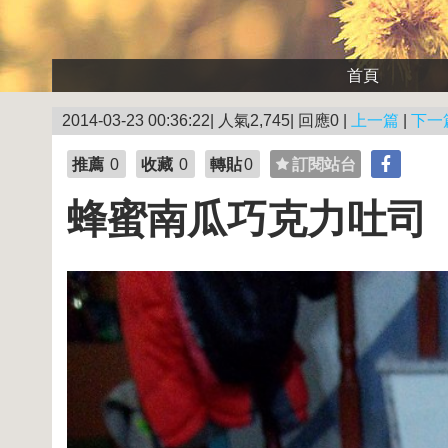
首頁
2014-03-23 00:36:22| 人氣2,745| 回應0 |
上一篇
|
下一
推薦
0
收藏
0
轉貼
0
訂閱站台
蜂蜜南瓜巧克力吐司