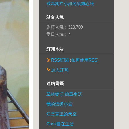
成為獨立小姐的滾錢心法
站台人氣
累積人氣：
320,709
當日人氣：
7
訂閱本站
RSS訂閱
(
如何使用RSS
)
加入訂閱
連結書籤
單純樂活‧簡單生活
我的溫暖小窩
幻雲百里的天空
Carol自在生活