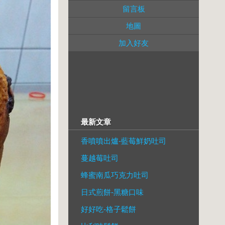
留言板
地圖
加入好友
最新文章
香噴噴出爐-藍莓鮮奶吐司
蔓越莓吐司
蜂蜜南瓜巧克力吐司
日式煎餅-黑糖口味
好好吃-格子鬆餅