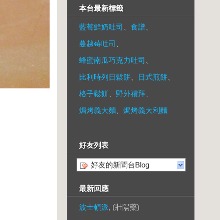
本台最新標籤
藍莓鮮奶吐司
、
食譜
、
蔓越莓吐司
、
蜂蜜南瓜巧克力吐司
、
比利時列日鬆餅
、
日式煎餅
、
格子鬆餅
、
野外禮拜
、
焗烤義大麵
、
焗烤義大利麵
好友列表
好友的新聞台Blog
最新回應
波士頓派
, (壯陽藥)