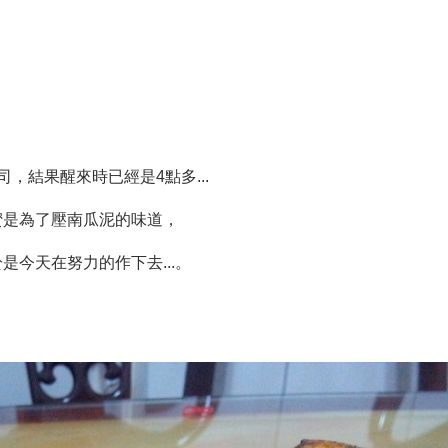
，結果醒來時已經是4點多...
蜜是為了壓南瓜泥的味道，
今天在努力的作下去...。