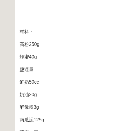
材料：
高粉250g
蜂蜜40g
鹽適量
鮮奶50cc
奶油20g
酵母粉3g
南瓜泥125g