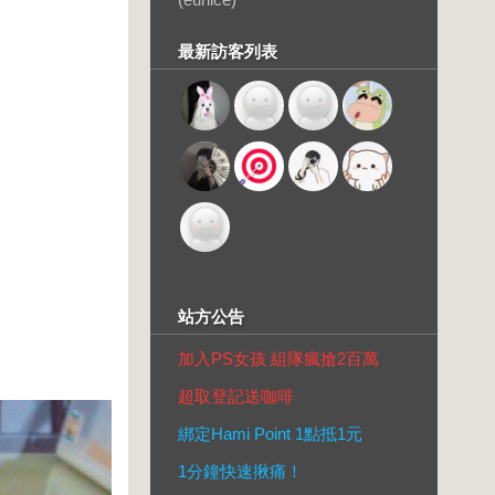
最新訪客列表
站方公告
加入PS女孩 組隊瘋搶2百萬
超取登記送咖啡
綁定Hami Point 1點抵1元
1分鐘快速揪痛！