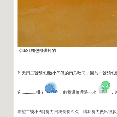
◎3/21麵包機烘烤的
昨天用二號麵包機(小P)做的南瓜吐司，因為一號麵包
它..............掛了
，虧我還修理過一次
，
希望二號小P能努力陪我長長久久，讓我努力做出很多好