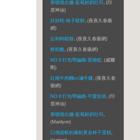
香噴噴出爐-藍莓鮮奶吐司
, (印
度神油)
好好吃-格子鬆餅
, (夜夜久春藥
網)
比利時鬆餅
, (夜夜久春藥網)
鮮奶酪
, (夜夜久春藥網)
NO.9 打包帶編織-置物籃
, (威爾
剛)
紅燒牛肉麵vs滷牛腱
, (夜夜久春
藥網)
NO.8 打包帶編織-可愛提袋
, (印
度神油)
香噴噴出爐-藍莓鮮奶吐司
,
(Marilynn)
口感超軟的爆餡黃金杯子蛋糕
,
(eunice)