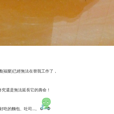
機(福樂)已經無法在替我工作了，
終究還是無法延長它的壽命！
吃的麵包、吐司...。