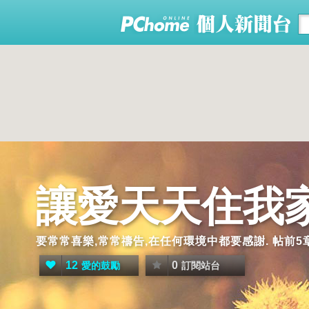
讓愛天天住我
要常常喜樂,常常禱告,在任何環境中都要感謝. 帖前5章
12
0
愛的鼓勵
訂閱站台