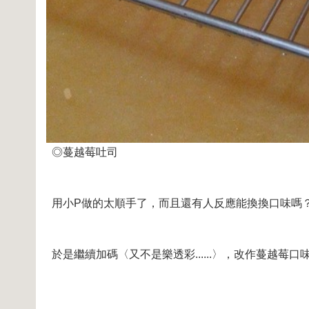
◎蔓越莓吐司
用小P做的太順手了，而且還有人反應能換換口味嗎
於是繼續加碼〈又不是樂透彩......〉，改作蔓越莓