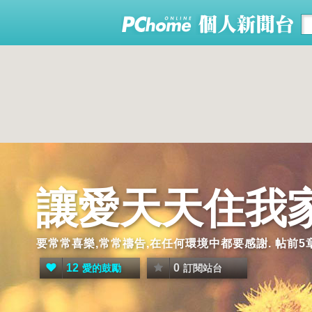
讓愛天天住我
要常常喜樂,常常禱告,在任何環境中都要感謝. 帖前5章
12
0
愛的鼓勵
訂閱站台