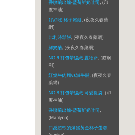
香噴噴出爐-藍莓鮮奶吐司
, (印
度神油)
好好吃-格子鬆餅
, (夜夜久春藥
網)
比利時鬆餅
, (夜夜久春藥網)
鮮奶酪
, (夜夜久春藥網)
NO.9 打包帶編織-置物籃
, (威爾
剛)
紅燒牛肉麵vs滷牛腱
, (夜夜久春
藥網)
NO.8 打包帶編織-可愛提袋
, (印
度神油)
香噴噴出爐-藍莓鮮奶吐司
,
(Marilynn)
口感超軟的爆餡黃金杯子蛋糕
,
(eunice)