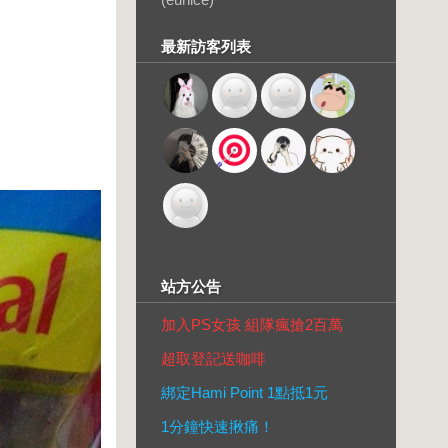
最新訪客列表
站方公告
加入PS女孩 組隊瘋搶2百萬
超取登記送咖啡
綁定Hami Point 1點抵1元
1分鐘快速揪痛！