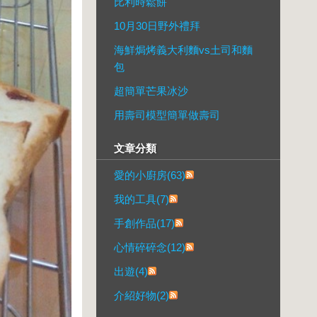
比利時鬆餅
10月30日野外禮拜
海鮮焗烤義大利麵vs土司和麵
包
超簡單芒果冰沙
用壽司模型簡單做壽司
文章分類
愛的小廚房(63)
我的工具(7)
手創作品(17)
心情碎碎念(12)
出遊(4)
介紹好物(2)