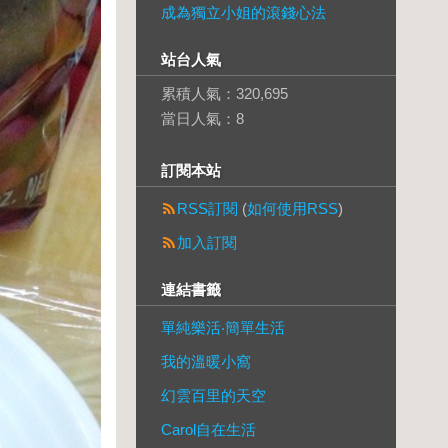
成為獨立小姐的滾錢心法
站台人氣
累積人氣：
320,695
當日人氣：
8
訂閱本站
RSS訂閱
(
如何使用RSS
)
加入訂閱
連結書籤
單純樂活‧簡單生活
我的溫暖小窩
幻雲百里的天空
Carol自在生活