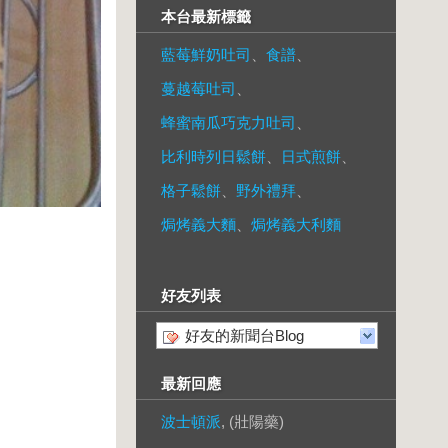
本台最新標籤
藍莓鮮奶吐司
、
食譜
、
蔓越莓吐司
、
蜂蜜南瓜巧克力吐司
、
比利時列日鬆餅
、
日式煎餅
、
格子鬆餅
、
野外禮拜
、
焗烤義大麵
、
焗烤義大利麵
好友列表
好友的新聞台Blog
最新回應
波士頓派
, (壯陽藥)