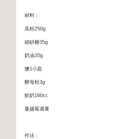
材料：
高粉250g
細砂糖35g
奶油20g
鹽1小匙
酵母粉3g
鮮奶160cc
蔓越莓適量
作法：