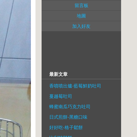
留言板
地圖
加入好友
最新文章
香噴噴出爐-藍莓鮮奶吐司
蔓越莓吐司
蜂蜜南瓜巧克力吐司
日式煎餅-黑糖口味
好好吃-格子鬆餅