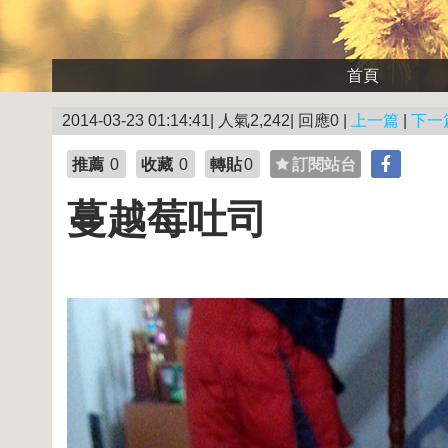
首頁
2014-03-23 01:14:41| 人氣2,242| 回應0 |
上一篇
|
下一
推薦
0
收藏
0
轉貼
0
訂閱站台
蔓越莓吐司