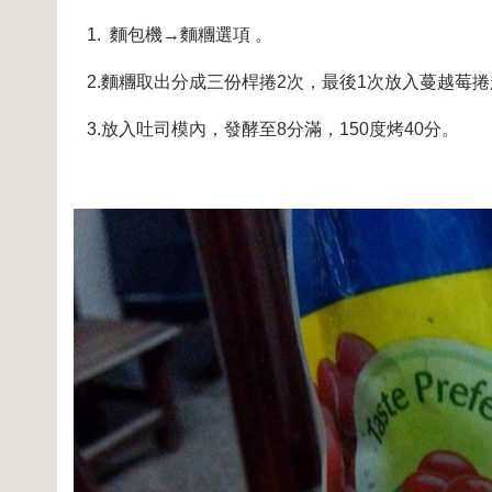
1. 麵包機→麵糰選項 。
2.麵糰取出分成三份桿捲2次，最後1次放入蔓越莓
3.放入吐司模內，發酵至8分滿，150度烤40分。