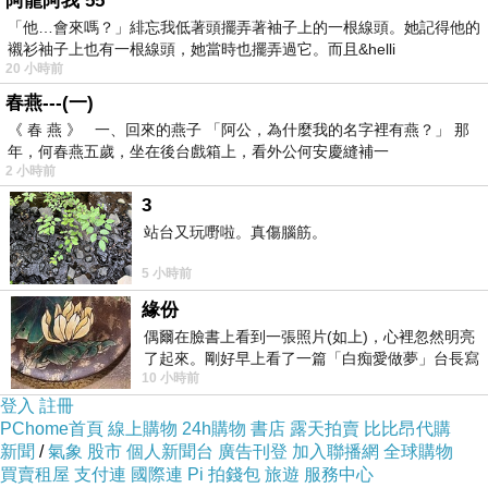
阿龍阿我 55
「他…會來嗎？」緋忘我低著頭擺弄著袖子上的一根線頭。她記得他的
襯衫袖子上也有一根線頭，她當時也擺弄過它。而且&helli
20 小時前
春燕---(一)
=>點此取得優惠<=
《 春 燕 》 一、回來的燕子 「阿公，為什麼我的名字裡有燕？」 那
年，何春燕五歲，坐在後台戲箱上，看外公何安慶縫補一
2 小時前
3
站台又玩嘢啦。真傷腦筋。
5 小時前
緣份
偶爾在臉書上看到一張照片(如上)，心裡忽然明亮
了起來。剛好早上看了一篇「白痴愛做夢」台長寫
10 小時前
的貼文，在回顧年輕時瘋狂愛上
登入
註冊
PChome首頁
線上購物
24h購物
書店
露天拍賣
比比昂代購
新聞
/
氣象
股市
個人新聞台
廣告刊登
加入聯播網
全球購物
買賣租屋
支付連
國際連
Pi 拍錢包
旅遊
服務中心