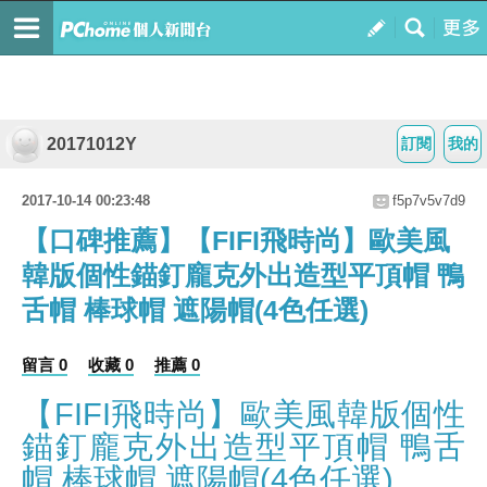
20171012Y
訂閱
我的
2017-10-14 00:23:48
f5p7v5v7d9
【口碑推薦】【FIFI飛時尚】歐美風
韓版個性錨釘龐克外出造型平頂帽 鴨
舌帽 棒球帽 遮陽帽(4色任選)
留言 0
收藏 0
推薦 0
【FIFI飛時尚】歐美風韓版個性
錨釘龐克外出造型平頂帽 鴨舌
帽 棒球帽 遮陽帽(4色任選)