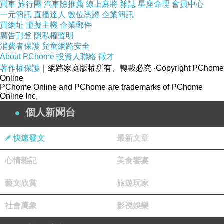
買車
旅行團
汽車險推薦
線上麻將
雜誌
星座命理
會員中心
一元簡訊
直播達人
數位憑證
企業簡訊
買網址
虛擬主機
企業郵件
廣告刊登
隱私權聲明
【FIFI飛時尚】歐美風韓版個性錨釘龐克外出造型平頂帽 鴨舌
消費者保護
兒童網路安全
帽 棒球帽 遮陽帽(4色任選)
About PChome
投資人聯絡
徵才
著作權保護
｜網路家庭版權所有、轉載必究
‧Copyright PChome
Online
PChome Online and PChome are trademarks of PChome
Online Inc.
個人新聞台
快速發文
最新文章
心情雜記
美食饗宴
藝文欣賞
旅遊玩家
社會萬象
影視娛樂