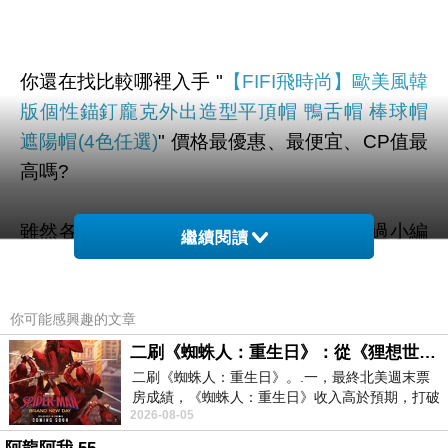
你還在找比較哪裡入手 "
【FIFI飛時尚】歐美風韓
版個性錨釘龐克外出造型平頂帽 鴨舌帽 棒球帽
遮陽帽(4色任選)
" 價格最優惠、最便宜、CP值最
高嗎?
雖然各大網路購物通路大多有在販賣，不過小編
繼續閱讀
還是到奇摩和google搜尋查看一些評價、文章、
YOUTUBE、直播、開箱文 等相關訊息後。
你可能感興趣的文章
幫您整理出來在
momo購物網
最划算啦。
二刷《蜘蛛人：重生日》：從《狸想世界》到《怪奇物語》
二刷《蜘蛛人：重生日》。.一，最終北美週末票
房成績，《蜘蛛人：重生日》收入高於預期，打破
有需要的網友們可以點擊下面按鈕即可獲得最新
2026-08-05
《復仇者聯盟：終局之戰》記錄，成為
的優惠折扣喔！