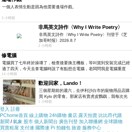
一個人表情生動是因為他需要逢場作戲。
3 小時前
非馬英文詩作〈Why I Write Poetry〉
非馬英文詩作〈Why I Write Poetry〉刊登于《芝
加哥时报》2026.8.7
2 小時前
誰說大廚一定在餐廳？
修電腦
真正懂吃、會吃也會煮的飲食達人，就在菜市場
電腦買了七年終於操壞了，檢查後要換主機板，等叫貨到安裝完成已經
裡！
過了四天，今天去拿電腦時說了有點想念電腦，老闆問我是電腦重度
14 小時前
歡迎回家，Lando！
比起每天在廚房裡拿鍋鏟的廚師，市場裡賣食材
三個星期前的週六，去伊利沙白市的寵物用品店購
的老鋪，每天吃的摸的想的維生的，都是食材，
買 Kylo 的零食。那家店有賣虎皮鸚鵡，我每次光
個個經驗老道，品味非凡。
1 小時前
顧都會去看一下。他們偶爾會引進 C
登入
註冊
PChome首頁
線上購物
24h購物
書店
露天拍賣
比比昂代購
「東菜市」賣豬肉賣35年的馬孝如說：醃豬肉加
新聞
/
氣象
股市
個人新聞台
廣告刊登
加入聯播網
全球購物
買賣租屋
點甘草粉，可讓豬肉帶有自然不膩的甜味；南門
支付連
國際連
Pi 拍錢包
旅遊
服務中心