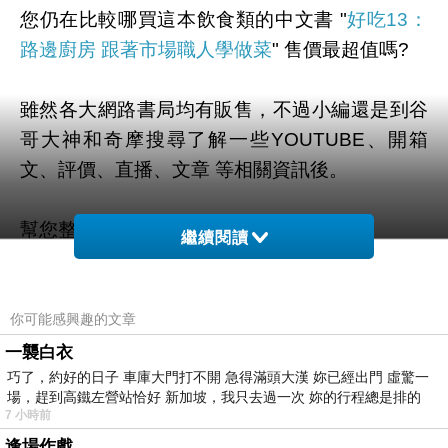
您仍在比較哪買這本飲食類的中文書 "
好吃13：
路邊廚房 跟著市場職人學做菜
" 售價最超值嗎?
雖然各大網路書局均有販售，不過小編還是到谷
哥大神和奇摩搜尋了解一些YOUTUBE、開箱
文、評價、直播、文章 等相關資訊後。
幫您整理出來在 "
這裡
" 最優惠啦。
繼續閱讀
有需要的粉粉可以點擊連結或按鈕就能獲取最新
的優惠折扣訊息啦~
你可能感興趣的文章
一襲白衣
巧了，約好的日子 車庫大門打不開 急得滿頭大漢 妳已經出門 虛驚一
場，趕到高鐵左營站恰好 新加坡，我只去過一次 妳的行程總是排的
7 小時前
=>點此取得優惠<=
逢場作戲