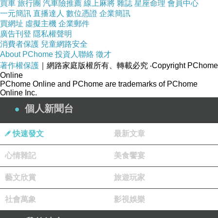
買車
旅行團
汽車險推薦
線上麻將
雜誌
星座命理
會員中心
市場賣70多年點心舖的徐瑋辰說，吃包子一定要
一元簡訊
直播達人
數位憑證
企業簡訊
從中間撕開，看餅皮的厚度、麵皮是否平均、餡
買網址
虛擬主機
企業郵件
廣告刊登
隱私權聲明
料是否在中間？才是內行的老饕吃法；士東市場
消費者保護
兒童網路安全
賣米30年的王伯群，腦袋有如世界米食資料庫，
About PChome
投資人聯絡
徵才
著作權保護
｜網路家庭版權所有、轉載必究
‧Copyright PChome
還特別揭祕每年5-6月是米清庫存的時間，買到
Online
「米尾」可有特別的煮法呢；花蓮野菜市場裡的
PChome Online and PChome are trademarks of PChome
Online Inc.
彭金妹，帶我們煮野菜大鍋湯，還告訴我們原住
個人新聞台
民是怎麼吃籐條的嫩芽心；緬甸華僑鄭尚仁，分
享如何品嚐融合印度、泰國、雲南的緬甸料理，
快速發文
最新文章
還順手示範了緬式印度餅的簡易作法……
心情雜記
美食饗宴
就像平常逛菜市場的閒話家常，我們發現，原
藝文欣賞
旅遊玩家
來，真正的大廚不在餐廳，而是隱身在生活的市
場裡。好吃編輯部走訪全台，尋找菜市場內的飲
社會萬象
影視娛樂
食行家，聽食物的故事、菜市場的故事、生活的