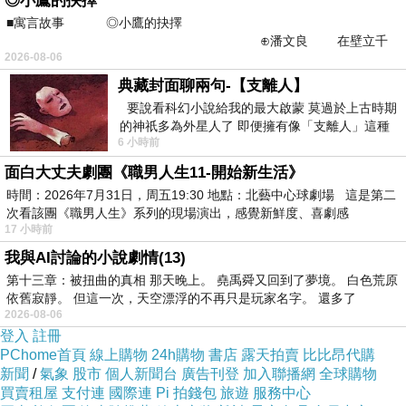
◎小鷹的抉擇
■寓言故事 ◎小鷹的抉擇
⊕潘文良 在壁立千
2026-08-06
仞的懸崖上，有一座遮天蔽
典藏封面聊兩句-【支離人】
要說看科幻小說給我的最大啟蒙 莫過於上古時期
的神祇多為外星人了 即便擁有像「支離人」這種
6 小時前
驚世駭俗的神通法門 也未必讀
面白大丈夫劇團《職男人生11-開始新生活》
時間：2026年7月31日，周五19:30 地點：北藝中心球劇場 這是第二
次看該團《職男人生》系列的現場演出，感覺新鮮度、喜劇感
17 小時前
我與AI討論的小說劇情(13)
第十三章：被扭曲的真相 那天晚上。 堯禹舜又回到了夢境。 白色荒原
從
Kuwarasan A Pramana Experience（
查詢房
依舊寂靜。 但這一次，天空漂浮的不再只是玩家名字。 還多了
2026-08-06
價
）
出發到
Penglipuran Village
（世界最乾淨的
登入
註冊
村莊）
地圖
，也要40分鐘的車程，我們的司機
PChome首頁
線上購物
24h購物
書店
露天拍賣
比比昂代購
新聞
/
氣象
股市
個人新聞台
廣告刊登
加入聯播網
全球購物
Gede是經驗老道的司機，在峇里島塞車嚴重的
買賣租屋
支付連
國際連
Pi 拍錢包
旅遊
服務中心
地方，他總是可以抄小路讓我們不浪費時間～