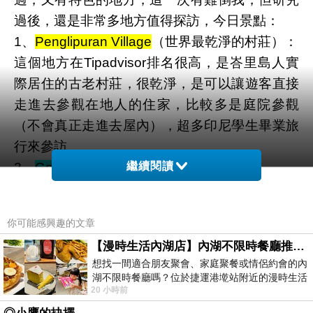
過後，還是非常多地方值得探訪，今日景點：
1、
Penglipuran Village
（世界最乾淨的村莊）：
這個地方在Tipadvisor排名很高，是峇里島人實
際居住的古老村莊，很乾淨，是可以讓遊客直接
走進去參觀在地人的住家，比較多是庭院參觀
（不會真正走進去屋內），超多印尼學生畢業旅
行來參訪。
2、
Goa Raja Waterfall
繼續閱讀
（別有洞天大瀑布）
這是我們臨時找的景點，因為村莊參觀的比我們
想像中得快，所以我們自己找了一個附近的瀑
你可能感興趣的文章
布，請司機載我們過去，Gede表示自己也沒去
【漫時生活內湖店】內湖不限時餐廳推薦｜捷運港墘站美食，聚餐、約會、家庭聚會首選，正餐甜點一次滿足
過，所以也期待和我們一起去冒險，果真這裡別
想找一間適合朋友聚會、家庭聚餐或情侶約會的內
有洞天，是我們這趟最喜歡的瀑布！
湖不限時餐廳嗎？位於捷運港墘站附近的漫時生活
20 小時前
內湖店，從捷運站步行約4分鐘即可抵