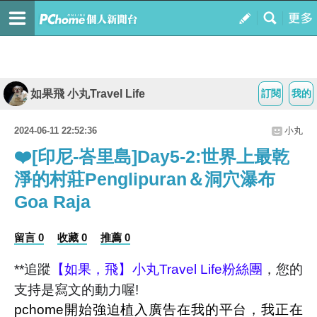
如果飛 小丸Travel Life
訂閱
我的
2024-06-11 22:52:36
小丸
❤️[印尼-峇里島]Day5-2:世界上最乾
淨的村莊Penglipuran＆洞穴瀑布
Goa Raja
留言 0
收藏 0
推薦 0
**追蹤
【如果，飛】小丸Travel Life粉絲團
，您的
支持是寫文的動力喔!
pchome開始強迫植入廣告在我的平台，我正在