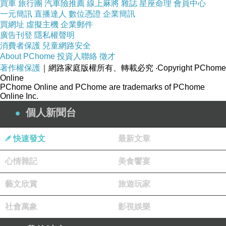
買車
旅行團
汽車險推薦
線上麻將
雜誌
星座命理
會員中心
一元簡訊
直播達人
數位憑證
企業簡訊
買網址
虛擬主機
企業郵件
廣告刊登
隱私權聲明
消費者保護
兒童網路安全
About PChome
投資人聯絡
徵才
著作權保護
｜網路家庭版權所有、轉載必究
‧Copyright PChome
Online
PChome Online and PChome are trademarks of PChome
Online Inc.
個人新聞台
快速發文
最新文章
Penglipuran Village
（
世界最乾淨的村莊）這個
景點，似乎有在IG上被網紅炒作起來，所以近期
心情雜記
美食饗宴
很紅，但我看Tripadvisor上也很推薦，所以也有
藝文欣賞
旅遊玩家
點好奇，加上能實際走進別人的房子機會不多！
社會萬象
影視娛樂
村莊是要收門票的哦，而且遊客不少，以印尼人