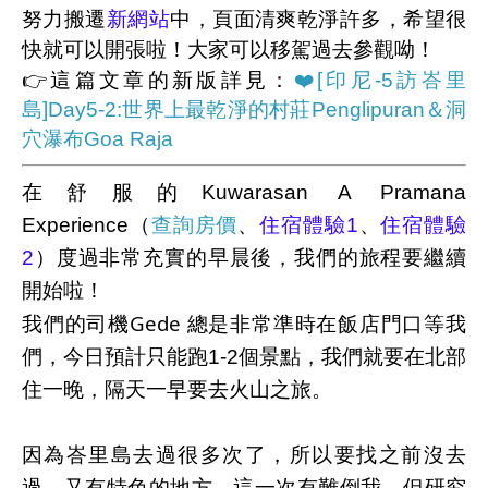
努力搬遷
新網站
中，頁面清爽乾淨許多，希望很
快就可以開張啦！大家可以移駕過去參觀呦！
👉這篇文章的新版詳見：
❤️[印尼-5訪峇里
島]Day5-2:世界上最乾淨的村莊Penglipuran＆洞
穴瀑布Goa Raja
在舒服的
Kuwarasan A Pramana
Experience（
查詢房價
、
住宿體驗1
、
住宿體驗
2
）度過非常充實的早晨後，我們的旅程要繼續
開始啦！
Gede
我們的司機
總是非常準時在飯店門口等我
們，今日預計只能跑1-2個景點，我們就要在北部
住一晚，隔天一早要去火山之旅。
因為峇里島去過很多次了，所以要找之前沒去
過，又有特色的地方，這一次有難倒我，但研究