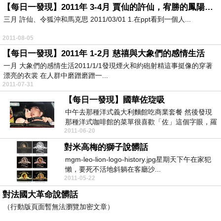
【每日一發現】2011年 3-4月 賈仙的許仙，宥勝的鳳陽花鼓
三月 許仙、令狐沖和馬克思 2011/03/01 1.在ppt看到一個人...
2011-08-05
【每日一發現】2011年 1-2月 慈禧與大象們的感情生活
一月 大象們的感情生活2011/1/1發現煙火和約砲射精這事挺像的穿著
漂亮的衣裳 在人群中磨蹭磨蹭一...
2011-07-31
【每日一發現】國華佐琁吸
中午去那種洋式義大利麵館吃商業套餐 然後發現
那種洋式咖啡館的菜單很喜歡「佐」這個字眼，羅
2011-06-20
勒佐嫩雞，普...
對米高梅的獅子說髒話
mgm-leo-lion-logo-history.jpg星期天下午在家犯
懶，要死不活地斜躺在客廳沙...
2011-05-22
對法國大革命說髒話
（行動版頁面暫無法瀏覽加密文章）