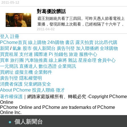
2011-05-12
對葛優說髒話
霸王別姬統共看了三四回。可昨天愚人節看電視上
重播，發現距離上次觀看，已經相隔了十六年了，
2011-04-02
這可能是最傷...
登入
註冊
PChome首頁
線上購物
24h購物
書店
露天拍賣
比比昂代購
新聞
/
氣象
股市
個人新聞台
廣告刊登
加入聯播網
全球購物
買賣租屋
支付連
國際連
Pi 拍錢包
旅遊
服務中心
買車
旅行團
汽車險推薦
線上麻將
雜誌
星座命理
會員中心
一元簡訊
直播達人
數位憑證
企業簡訊
買網址
虛擬主機
企業郵件
廣告刊登
隱私權聲明
消費者保護
兒童網路安全
About PChome
投資人聯絡
徵才
著作權保護
｜網路家庭版權所有、轉載必究
‧Copyright PChome
Online
PChome Online and PChome are trademarks of PChome
Online Inc.
個人新聞台