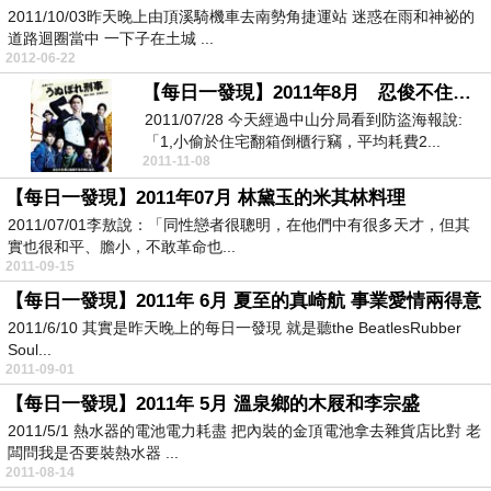
2011/10/03昨天晚上由頂溪騎機車去南勢角捷運站 迷惑在雨和神祕的
道路迴圈當中 一下子在土城 ...
2012-06-22
【每日一發現】2011年8月 忍俊不住的長瀨智也和祥林嫂
2011/07/28 今天經過中山分局看到防盜海報說:
「1,小偷於住宅翻箱倒櫃行竊，平均耗費2...
2011-11-08
【每日一發現】2011年07月 林黛玉的米其林料理
2011/07/01李敖說：「同性戀者很聰明，在他們中有很多天才，但其
實也很和平​、膽小，不敢革命也...
2011-09-15
【每日一發現】2011年 6月 夏至的真崎航 事業愛情兩得意
2011/6/10 其實是昨天晚上的每日一發現 就是聽the BeatlesRubber
Soul...
2011-09-01
【每日一發現】2011年 5月 溫泉鄉的木屐和李宗盛
2011/5/1 熱水器的電池電力耗盡 把內裝的金頂電池拿去雜貨店比對 老
闆問我是否要裝熱水器 ...
2011-08-14