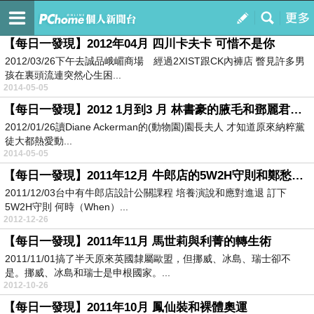
對我說髒話
訂閱
我的
【每日一發現】2012年04月 四川卡夫卡 可惜不是你
2012/03/26下午去誠品峨嵋商場 經過2XIST跟CK內褲店 瞥見許多男
孩在裏頭流連突然心生困...
2014-05-05
【每日一發現】2012 1月到3 月 林書豪的腋毛和鄧麗君的護照
2012/01/26讀Diane Ackerman的(動物園)園長夫人 才知道原來納粹黨
徒大都熱愛動...
2014-05-05
【每日一發現】2011年12月 牛郎店的5W2H守則和鄭愁予的身世之謎
2011/12/03台中有牛郎店設計公關課程 培養演說和應對進退 訂下
5W2H守則 何時（When）...
2012-12-26
【每日一發現】2011年11月 馬世莉與利菁的轉生術
2011/11/01搞了半天原來英國隸屬歐盟，但挪威、冰島、瑞士卻不
是。挪威、冰島和瑞士是申根國家。...
2012-10-26
【每日一發現】2011年10月 鳳仙裝和裸體奧運