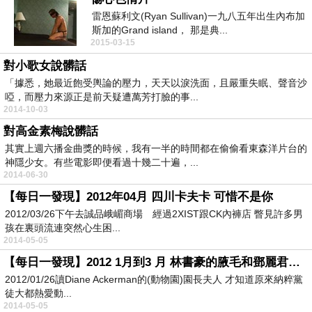
雷恩蘇利文(Ryan Sullivan)一九八五年出生內布加
斯加的Grand island， 那是典...
2015-03-15
對小歌女說髒話
「據悉，她最近飽受輿論的壓力，天天以淚洗面，且嚴重失眠、聲音沙
啞，而壓力來源正是前天疑遭萬芳打臉的事...
2014-10-03
對高金素梅說髒話
其實上週六播金曲獎的時候，我有一半的時間都在偷偷看東森洋片台的
神隱少女。有些電影即便看過十幾二十遍，...
2014-06-30
【每日一發現】2012年04月 四川卡夫卡 可惜不是你
2012/03/26下午去誠品峨嵋商場 經過2XIST跟CK內褲店 瞥見許多男
孩在裏頭流連突然心生困...
2014-05-05
【每日一發現】2012 1月到3 月 林書豪的腋毛和鄧麗君的護照
2012/01/26讀Diane Ackerman的(動物園)園長夫人 才知道原來納粹黨
徒大都熱愛動...
2014-05-05