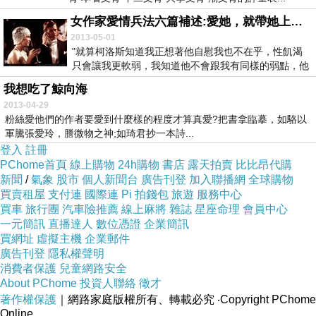
女作家愛情兵法六篇補述:愛她，就帶她上櫃吧。
2013-05-01
"就算柯洛斯知道我正想著他自慰我也不在乎，性飢渴
只會讓我更軟弱，我知道他不會跟我有同樣的弱點，他
絕對...
我想吃了鯨向海
2013-04-29
粉絲愛他們的作者要愛到什麼樣的程度才算真愛?把書拿臨摹，如駱以
軍騰張愛玲，謄微物之神;如琦君抄一本詩...
登入
註冊
PChome首頁
線上購物
24h購物
書店
露天拍賣
比比昂代購
新聞
/
氣象
股市
個人新聞台
廣告刊登
加入聯播網
全球購物
買賣租屋
支付連
國際連
Pi 拍錢包
旅遊
服務中心
買車
旅行團
汽車險推薦
線上麻將
雜誌
星座命理
會員中心
一元簡訊
直播達人
數位憑證
企業簡訊
買網址
虛擬主機
企業郵件
廣告刊登
隱私權聲明
消費者保護
兒童網路安全
About PChome
投資人聯絡
徵才
著作權保護
｜網路家庭版權所有、轉載必究
‧Copyright PChome
Online