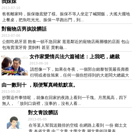
我妹妹
2013-07-10
爸爸離家時，振保徹底變了樣。振保不等人坐定了喊開飯，大搖大擺地
上餐桌，把魚吃光光。振保一早跑出門，到...
對寵物店男孩說髒話
2013-07-06
公館吃易牙居 飽食一頓不急回家 逛逛鄰近的寵物店兩層樓的店面 包山
包海賣潔牙骨 賣飼料 甚至 賣豹龜...
女作家愛情兵法六篇補述：上我吧，總裁
2013-06-16
請想像一下，如果在冬夜，一個郭台銘黎智英嚴長壽蔡
衍明或者徐旭東，任何一個你想得到的大老闆大總裁大
企業...
由一數到十 ，順便幫真崎航默哀。
2013-05-20
抄襲這件事情呢 ，就像在回家的夜路上看到一千塊。月黑風高，四下
無人， 「放到口袋裡，沒事的，沒有人看...
對文青說髒話
2013-05-05
在等某人幫我送雞排的空檔 在網路上看到 一份 鄉土文
青 本省文青 中二文青 大學文青 潮文青的評量表...