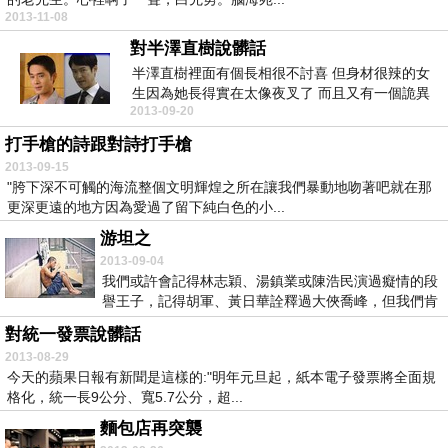
2013-11-08
對半澤直樹說髒話
半澤直樹裡面有個長相很不討喜 但身材很辣的女
生因為她長得實在太像夜叉了 而且又有一個詭異
2013-09-20
的藝名所以上...
打手槍的詩跟對詩打手槍
2013-09-15
"胯下深不可觸的海流整個文明輝煌之所在讓我們暴動地吻著吧就在那
更深更遠的地方因為愛過了留下純白色的小...
游坦之
2013-09-04
我們或許會記得林志穎、湯鎮業或陳浩民演過癡情的段
譽王子，記得胡軍、黃日華詮釋過大俠喬峰，但我們肯
定不...
對統一發票說髒話
2013-08-29
今天的蘋果日報有新聞是這樣的:"明年元旦起，紙本電子發票將全面規
格化，統一長9公分、寬5.7公分，超...
麵包店再突襲