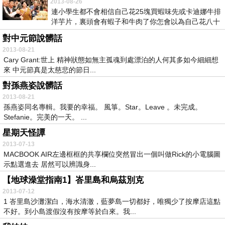
2013-08-26
連小學生都不會相信自己花25塊買蝦味先或卡迪娜牛排
洋芋片，裏頭會有蝦子和牛肉了你怎會以為自己花八十
塊...
對中元節說髒話
2013-08-21
Cary Grant:世上 精神狀態如無主孤魂到處漂泊的人何其多如今細細想
來 中元節真是太慈悲的節日...
對孫燕姿說髒話
2013-08-21
孫燕姿同名專輯。我要的幸福。 風箏。Star。Leave 。未完成。
Stefanie。完美的一天。 ...
星期天怪譚
2013-07-13
MACBOOK AIR左邊框框的共享欄位突然冒出一個叫做Rick的小電腦圖
示點選進去 居然可以辨識身...
【地球澡堂指南1】峇里島和烏茲別克
2013-07-12
1 峇里島沙灘潔白，海水清澈，藍夢島一切都好，唯獨少了按摩店這點
不好。到小島渡假沒有按摩等於白來。我...