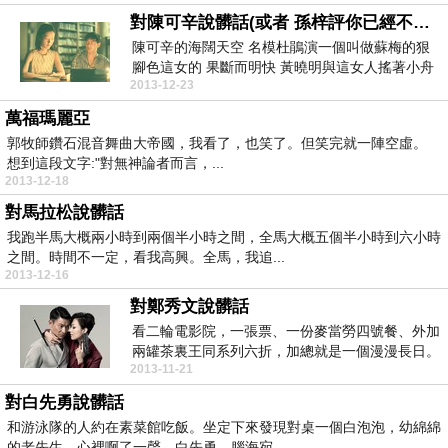
對陳可辛說髒話(或者 孫梓評你已經不在那兒)
陳可辛的海闊天空 名模杜鵑演一個叫做蘇梅的狠
腳色這女的 果斷而明快 黃曉明與這女人搖著小舟
2013-12-23
到湖中央 ...
萬福瑪麗亞
郭牧師鑽石混音舞曲大帝國，我看了，也笑了。但笑完就一陣空虛。
想到這段文字:"對無神論者而言，...
2013-12-18
對馬拉松說髒話
我跑半馬大概兩小時到兩個半小時之間，全馬大概五個半小時到六小時
之間。時間不一定，看我高興。全馬，我追...
2013-12-16
對鄭秀文說髒話
看二輪電影院，一張票、一份麥當勞四號餐、外加
兩罐茶裏王同系列六折，加總就是一個漫漫長日。
2013-11-21
光天化日進場...
對白先勇說髒話
和游泳隊的人約在素菜館吃飯。坐定下來發現對桌一個白泡泡，幼綿綿
的老先生。心裡啊了一聲，白先勇。腦海宛...