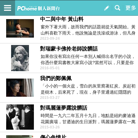
對我說髒話
訂閱
我的
中二與中年 黃山料
窗外下著大雨，故而我們的話題就從天氣開始。黃
山料喜歡下雨天，他說無論是洗澡或游泳，但凡身
2023-09-24
體泡過水了，...
對瑞蒙卡佛拎老師說髒話
如果你沒有寫出任何一本別人喊得出名字的小說，
你憑什麼寫書教大家寫小說?當然可以，只要是你
2016-05-01
的學生是瑞蒙...
我們的鄭佩佩
「小小的一個火盆，雪白的灰里窩著紅炭。炭起初
是樹木，后來死了，現在，身子里通過紅隱隱的
2015-03-27
火，又活過來，...
對瑪麗蓮夢露說髒話
時間是一九六二年五月十九日，地點是紐約麥迪遜
花園廣場，甘迺迪的生日派對，瑪麗蓮夢露在一萬
2015-03-26
五千名民主黨...
傷心色情片