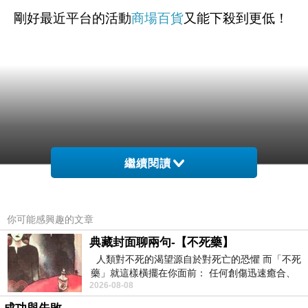
剛好最近平台的活動
商場百貨
又能下殺到更低！
繼續閱讀
你可能感興趣的文章
典藏封面聊兩句-【不死藥】
人類對不死的渴望源自於對死亡的恐懼 而「不死
藥」就這樣橫擺在你面前： 任何創傷迅速癒合、
2026-08-08
停止衰老、痛覺消失…堪