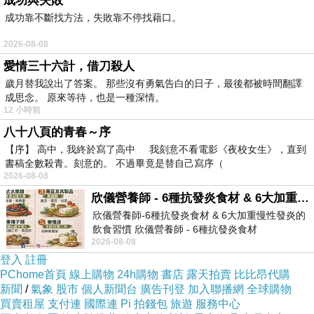
成功與失敗
成功靠不斷找方法，失敗靠不停找藉口。
2026-08-08
▲ 美國 CaliBowl 專利防漏防滑幼兒學習吸盤碗 單入附蓋 12oz 藍色 ＊夏日
愛情三十六計，借刀殺人
歲月替我說出了答案。 那些沒有勇氣告白的日子，最後都被時間翻譯
微風＊ 的實物拍攝
成思念。 原來等待，也是一種深情。
12 小時前
跟大家說
美國 CaliBowl 專利防漏防滑幼兒學習
八十八頁的青春～序
吸盤碗 單入附蓋 12oz 藍色 ＊夏日微風＊
現在
【序】 高中，我終於寫了高中 我刻意不看電影《夜校女生》，直到
書稿全數殺青。刻意的。 不過畢竟是替自己寫序（
真的很夯
2026-08-08
欣儀營養師 - 6種抗發炎食材 & 6大加重慢性發炎的飲食習慣
價格不錯的時候就要快下手
欣儀營養師-6種抗發炎食材 & 6大加重慢性發炎的
飲食習慣 欣儀營養師 - 6種抗發炎食材
2026-08-08
https://www.facebook.com/photo/?fbid=147
有可能下一秒就缺貨了！
登入
註冊
PChome首頁
線上購物
24h購物
書店
露天拍賣
比比昂代購
新聞
/
氣象
股市
個人新聞台
廣告刊登
加入聯播網
全球購物
其他細節
★寫在這邊★
買賣租屋
支付連
國際連
Pi 拍錢包
旅遊
服務中心