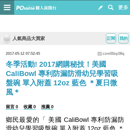
人氣商品大買家
訂閱
我的
2017-05-12 07:52:45
csm00oy08q
冬季活動! 2017網購秘技！美國
CaliBowl 專利防漏防滑幼兒學習吸
盤碗 單入附蓋 12oz 藍色 ＊夏日微
風＊
留言 0
收藏 0
推薦 0
鄉民最愛的「 美國 CaliBowl 專利防漏防
滑幼兒學習吸盤碗 單入附蓋 12oz 藍色 ＊