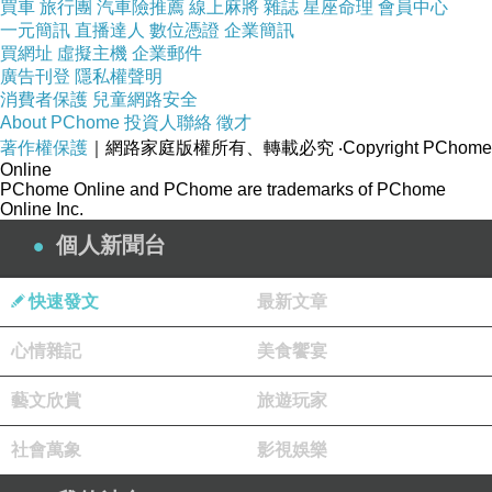
買車
旅行團
汽車險推薦
線上麻將
雜誌
星座命理
會員中心
一元簡訊
直播達人
數位憑證
企業簡訊
有興趣的話就連進去看看囉！
買網址
虛擬主機
企業郵件
廣告刊登
隱私權聲明
↓↓↓限量特惠的優惠按鈕↓↓↓
消費者保護
兒童網路安全
About PChome
投資人聯絡
徵才
著作權保護
｜網路家庭版權所有、轉載必究
‧Copyright PChome
Online
PChome Online and PChome are trademarks of PChome
Online Inc.
【 美國 CaliBowl 專利防漏防滑幼兒學習吸盤
個人新聞台
碗 單入附蓋 12oz 藍色 ＊夏日微風＊ 】
快速發文
最新文章
心情雜記
美食饗宴
藝文欣賞
旅遊玩家
碗底附有吸盤有防滑橡膠圈，專利設計的邊緣防灑設計可以幫助小
社會萬象
影視娛樂
童學習自己進食，即使使用湯匙也可以輕鬆的將食物舀起不會掉得