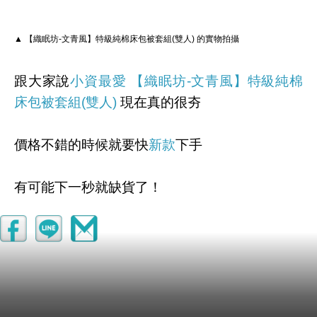
▲ 【織眠坊-文青風】特級純棉床包被套組(雙人) 的實物拍攝
跟大家說
小資最愛
【織眠坊-文青風】特級純棉
床包被套組(雙人)
現在真的很夯
價格不錯的時候就要快
新款
下手
有可能下一秒就缺貨了！
其他細節
★寫在這邊★
有興趣的話就連進去看看囉！
↓↓↓限量特惠的優惠按鈕↓↓↓