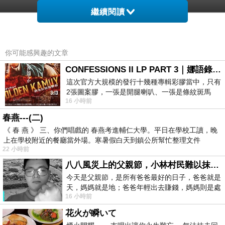
繼續閱讀
你可能感興趣的文章
【 【織眠坊-文青風】特級純棉床包被套組(雙
CONFESSIONS II LP PART 3｜娜語錄II LP PART 3
人) 】
這次官方大規模的發行十幾種專輯彩膠當中，只有
2張圖案膠，一張是開腿喇叭、一張是條紋斑馬
16 小時前
版；目前官網上只剩澳洲商店AU STORE
春燕---(二)
《 春 燕 》 三、你們唱戲的 春燕考進輔仁大學。平日在學校工讀，晚
上在學校附近的餐廳當外場。寒暑假白天到鎮公所幫忙整理文件
22 小時前
八八風災上的父親節，小林村民難以抹滅的痛
今天是父親節，是所有爸爸最好的日子，爸爸就是
【織眠坊-文青風】特級純棉床包被套組(雙人)
天，媽媽就是地；爸爸年輕出去賺錢，媽媽則是處
16 小時前
理家務，職業不分高低貴賤，只有人品才
花火が瞬いて