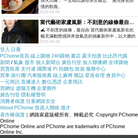
煙火閃耀， 一支唱出讓你永生難忘、 無法抹去回
憶的歌曲。
2026-08-08
戰利品
當代藝術家盧嵐新：不刻意的線條最自由，讓色彩流動、筆觸自己說話
非買不可的理由
🌊 不刻意的線條，最自由 當代藝術家盧嵐新在此
幅充滿動態感與奔放氣息的抽象新作中，以大膽的
2026-08-08
藍色顏料在白色畫布上揮灑、壓印與流淌
登入
註冊
PChome首頁
TOP
線上購物
24h購物
書店
露天拍賣
比比昂代購
新聞
/
氣象
股市
個人新聞台
廣告刊登
加入聯播網
全球購物
買賣租屋
支付連
國際連
Pi 拍錢包
旅遊
服務中心
買車
旅行團
汽車險推薦
線上麻將
雜誌
星座命理
會員中心
一元簡訊
直播達人
數位憑證
企業簡訊
台灣精製，品質卓越
★
買網址
虛擬主機
企業郵件
廣告刊登
隱私權聲明
消費者保護
兒童網路安全
嚴選40支特級純棉布
★
About PChome
投資人聯絡
徵才
著作權保護
｜網路家庭版權所有、轉載必究
‧Copyright PChome
Online
風格花色，品味生活
★
PChome Online and PChome are trademarks of PChome
Online Inc.