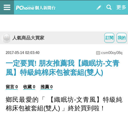
人氣商品大買家
訂閱
我的
2017-05-14 02:03:40
csm00oy08q
一定要買! 朋友推薦我【織眠坊-文青
風】特級純棉床包被套組(雙人)
留言 0
收藏 0
推薦 0
鄉民最愛的「 【織眠坊-文青風】特級純
棉床包被套組(雙人) 」終於買到啦！