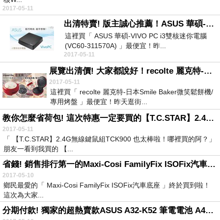
2017-05-11
出清特賣! 版主誠心推薦！ASUS 華碩-VIVO PC i3雙核迷你電腦(VC60-311570A)
這裡買「 ASUS 華碩-VIVO PC i3雙核迷你電腦
(VC60-311570A) 」最便宜！昨...
2017-05-11
展覽出清價! 大家都說好！recolte 麗克特-日本Smile Baker微笑鬆餅機-專用烤盤
2017-05-11
這裡買「 recolte 麗克特-日本Smile Baker微笑鬆餅機/
專用烤盤 」最便宜！昨天逛街...
教你怎麼省荷包! 這次特惠一定要買的【T.C.STAR】2.4G無線鍵鼠組TCK900
2017-05-11
「 【T.C.STAR】2.4G無線鍵鼠組TCK900 也太棒啦！哪裡買的阿？」
朋友一看到我買的 【...
省錢! 銷售排行第一的Maxi-Cosi FamilyFix ISOFix汽車底座
2017-05-10
鄉民最愛的「 Maxi-Cosi FamilyFix ISOFix汽車底座 」終於買到啦！
這次為大家...
分期付款! 獨家的超熱賣款ASUS A32-K52 筆電電池 A42-N82 P42F A52 A52F A52J A52JB 【NBBABA】