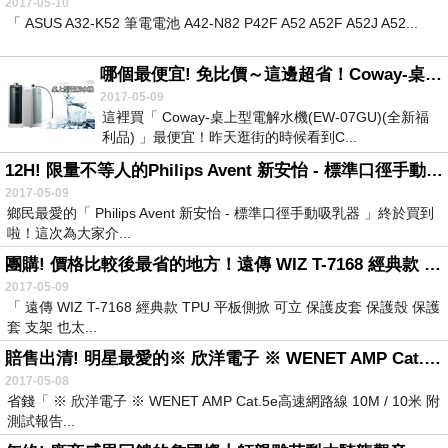
2017-05-10
「 ASUS A32-K52 筆電電池 A42-N82 P42F A52 A52F A52J A52...
哪個最便宜! 免比價～這邊超省！Coway-桌上型電解水機(EW-07GU)(全新福利品)
2017-05-09
這裡買「 Coway-桌上型電解水機(EW-07GU)(全新福
利品) 」最便宜！昨天逛街的時候看到C...
12H! 限量不等人的Philips Avent 新安怡 - 標準口徑手動吸乳器
2017-05-09
鄉民最愛的「 Philips Avent 新安怡 - 標準口徑手動吸乳器 」終於買到
啦！這次為大家介...
團購! 價格比較後最省的地方！遠傳 WIZ T-7168 經典款 TPU 平板側掀 可立 保護皮套 保護殼 保護套 支架
2017-05-09
「 遠傳 WIZ T-7168 經典款 TPU 平板側掀 可立 保護皮套 保護殼 保護
套 支架 也太...
賠售出清! 明星最愛的※ 欣洋電子 ※ WENET AMP Cat.5e高速網路線 10M - 10米 附測試報告(含頭) 台灣製造(NET-CBL-AMP10-C5)
2017-05-08
省錢「 ※ 欣洋電子 ※ WENET AMP Cat.5e高速網路線 10M / 10米 附
測試報告...