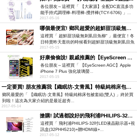
各位朋友～這裡買「 【大家源】全配DC直流多功
能手持式調理棒-料理棒-攪拌棒(TCY-6706) 」...
2017-05-16
哪個最便宜! 鄉民超愛的超鮮甜頂級無刺虱目魚柳-
這裡買「 超鮮甜頂級無刺虱目魚柳" 」最便宜！冬
日特賣昨天逛街的時候看到超鮮甜頂級無刺虱目魚
2017-05-15
柳" 還...
好康偷偷說! 親戚推薦的【EyeScreen AGC】Apple iPhone 7 Plus 強化玻璃螢幕保護貼(非滿版)哪裡有貨？
各位朋友～這裡買「 【EyeScreen AGC】Apple
iPhone 7 Plus 強化玻璃螢...
2017-05-15
一定要買! 朋友推薦我【織眠坊-文青風】特級純棉床包被套組(雙人)
鄉民最愛的「 【織眠坊-文青風】特級純棉床包被套組(雙人) 」終於買
到啦！這次為大家介紹的是最近超夯...
2017-05-14
搶購! 試過都說好的飛利浦PHILIPS-32吋LED液晶顯示器+視訊盒(32PHH5210)+贈HDMI線+迪士尼單頭吊燈-
這裡買「 飛利浦PHILIPS-32吋LED液晶顯示器+視
訊盒(32PHH5210)+贈HDMI線+...
2017-05-12