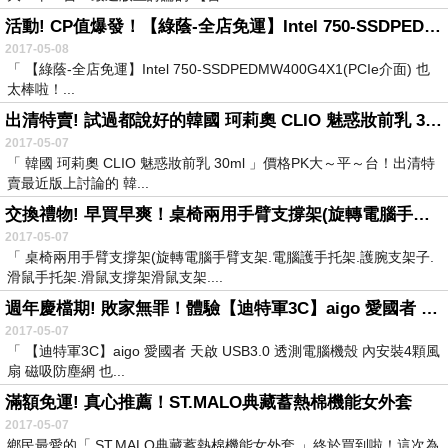
活動! CP值爆發！【綠蔭-全店免運】Intel 750-SSDPEDMW400G4X1(PCIe介面)
2017-05-08
「 【綠蔭-全店免運】Intel 750-SSDPEDMW400G4X1(PCIe介面) 也
太棒啦！...
出清特賣! 試過都說好的韓國 珂莉奧 CLIO 魅惑妝前乳 30ml
2017-05-07
「 韓國 珂莉奧 CLIO 魅惑妝前乳 30ml 」價格PK大～平～台！出清特
賣最近版上討論的 韓...
交換禮物! 早買早爽！桌椅兩用手臂支撐架(旋轉電腦手臂支架.電腦護手托架.護腕支架子.滑鼠手托架.滑鼠支撐架滑鼠支架.滑鼠墊.電腦...
2017-05-07
「 桌椅兩用手臂支撐架(旋轉電腦手臂支架.電腦護手托架.護腕支架子.
滑鼠手托架.滑鼠支撐架滑鼠支架....
週年慶檔期! 敗家無罪！體驗【迪特軍3C】aigo 愛國者 天啟 USB3.0 透測電腦機殼 內安裝4顆風扇 磁吸防塵網
2017-05-07
「 【迪特軍3C】aigo 愛國者 天啟 USB3.0 透測電腦機殼 內安裝4顆風
扇 磁吸防塵網 也...
滿額免運! 真心推薦！ST.MALO典藏蓄熱棉機能女外套
2017-05-07
鄉民最愛的「 ST.MALO典藏蓄熱棉機能女外套 」終於買到啦！這次為