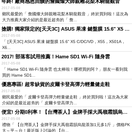
年終! 廠商感恩回饋的詹國燦大師親雕花梨木騎龍觀音
2017-05-08
鄉民最愛的「 詹國燦大師親雕花梨木騎龍觀音 」終於買到啦！這次為
大力推薦大家介紹的是最近超夯的「 詹...
搶購! 獨家限定的[天天3C] ASUS 果凍 鍵盤膜 15.6" X5 C-DC-VD，X55，X501A，X61，X66，X73，X75 VD系列
2017-05-08
「 [天天3C] ASUS 果凍 鍵盤膜 15.6" X5 C/DC/VD，X55，X501A，
X6...
2017! 部落客試用推薦！Hame SD1 Wi-Fi 隨身雲
2017-05-08
「 Hame SD1 Wi-Fi 隨身雲 也太棒啦！哪裡買的阿？」朋友一看到我
買的 Hame SD1...
優惠專區! 超常缺貨的皮爾卡登高彈力輕量健走鞋
2017-05-08
鄉民最愛的「 皮爾卡登高彈力輕量健走鞋 」終於買到啦！這次為大家
介紹的是最近超夯的「 皮爾卡登高彈力...
便宜! 分期0利率！【台灣茶人】金牌手採大禹嶺霜韻烏龍茶加1元多1斤
2017-05-08
禮物「 【台灣茶人】金牌手採大禹嶺霜韻烏龍茶加1元多1斤 」價格PK
大～平～台！最近版上討論的 【台...