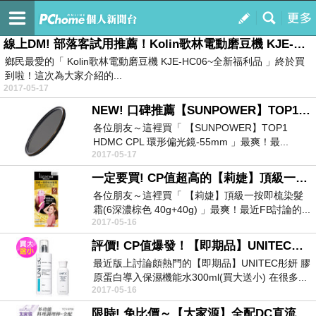
人氣商品大買家
訂閱
我的
線上DM! 部落客試用推薦！Kolin歌林電動磨豆機 KJE-HC06~全新福利品
鄉民最愛的「 Kolin歌林電動磨豆機 KJE-HC06~全新福利品 」終於買
到啦！這次為大家介紹的...
2017-05-17
NEW! 口碑推薦【SUNPOWER】TOP1 HDMC CPL 環形偏光鏡-55mm不錯用喔
各位朋友～這裡買「 【SUNPOWER】TOP1
HDMC CPL 環形偏光鏡-55mm 」最爽！最...
2017-05-17
一定要買! CP值超高的【莉婕】頂級一按即梳染髮霜(6深濃棕色 40g+40g)評價如何？
各位朋友～這裡買「 【莉婕】頂級一按即梳染髮
霜(6深濃棕色 40g+40g) 」最爽！最近FB討論的...
2017-05-16
評價! CP值爆發！【即期品】UNITEC彤妍 膠原蛋白導入保濕機能水300ml(買大送小)大家來看看
最近版上討論頗熱門的【即期品】UNITEC彤妍 膠
原蛋白導入保濕機能水300ml(買大送小) 在很多...
2017-05-16
限時! 免比價～【大家源】全配DC直流多功能手持式調理棒-料理棒-攪拌棒(TCY-6706)這邊買最省