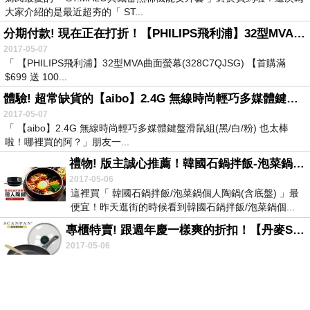
大家介紹的是最近超夯的「 ST...
分期付款! 現在正在打折！【PHILIPS飛利浦】32型MVA曲面螢幕(328C7QJSG) 【首購滿$699 送 100 點(1點=1元)】
2017-05-07
「 【PHILIPS飛利浦】32型MVA曲面螢幕(328C7QJSG) 【首購滿
$699 送 100...
體驗! 超常缺貨的【aibo】2.4G 無線時尚輕巧多媒體鍵盤滑鼠組(黑-白-粉)
2017-05-07
「 【aibo】2.4G 無線時尚輕巧多媒體鍵盤滑鼠組(黑/白/粉) 也太棒
啦！哪裡買的阿？」朋友一...
禮物! 版主誠心推薦！韓國石鍋拌飯-泡菜鍋個人陶鍋(含底盤)
2017-05-06
這裡買「 韓國石鍋拌飯/泡菜鍋個人陶鍋(含底盤) 」最
便宜！昨天逛街的時候看到韓國石鍋拌飯/泡菜鍋個...
專櫃特賣! 跟週年慶一樣爽的折扣！【丹麥SCANPAN】截油健康平底鍋26CM(送鍋蓋+煎鏟)
2017-05-06
這裡買「 【丹麥SCANPAN】截油健康平底鍋26CM(送
鍋蓋+煎鏟) 」最便宜！昨天逛街的時候看到...
優惠專區! 鄉民最愛的MAYBELLINE 媚比琳 時尚伸展台訂製12色眼彩盤 Nude 1時尚小舞台 9.6g