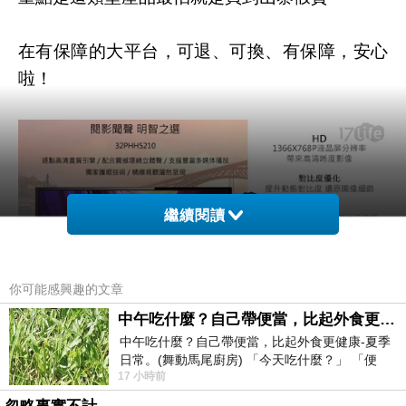
在有保障的大平台，可退、可換、有保障，安心
啦！
繼續閱讀
你可能感興趣的文章
中午吃什麼？自己帶便當，比起外食更健康-夏季日常。(舞動馬尾廚房)
中午吃什麼？自己帶便當，比起外食更健康-夏季
日常。(舞動馬尾廚房) 「今天吃什麼？」 「便
▲ 飛利浦PHILIPS-32吋LED液晶顯示器+視訊盒(32PHH5210)+贈HDMI線
17 小時前
當？麵？還是炒飯？」 每天都在選擇
+迪士尼單頭吊燈" 開箱啦！