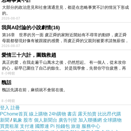
忽略事實不計
大部分的政治意見和社會溝通意見，都是在忽略事實不計的情況下形成
的。
另外跟大家說
飛利浦PHILIPS-32吋LED液晶顯示
2026-08-07
器+視訊盒(32PHH5210)+贈HDMI線+迪士尼單
我與AI討論的小說劇情(16)
頭吊燈"
真的很夯
第16章 世界的另一面 虞正舜的家附近開始有不尋常的動靜，虞正舜
母親都發現好像有被跟蹤的感覺，而虞正舜的父親則被要求請無薪假，
2026-08-07
價格不錯的時候就要快下手
愛情三十六計，圍魏救趙
真正的愛，在我走遍千山萬水之後，仍然想起。 有一個人，從未攻你
的心，卻早已圍住了自己的餘生。 於是我學會，先替你守住疲憊，再
有可能下一秒就缺貨了！！
8 小時前
醜話
其他價格的部份及細節
評價
→寫在這邊←！
醜話先講在前，麻煩就不會留在後。
8 小時前
有興趣的話就連進去看看囉！
登入
註冊
PChome首頁
線上購物
24h購物
書店
露天拍賣
比比昂代購
新聞
/
氣象
股市
個人新聞台
廣告刊登
加入聯播網
全球購物
↓↓↓限量特惠的優惠按鈕↓↓↓
買賣租屋
支付連
國際連
Pi 拍錢包
旅遊
服務中心