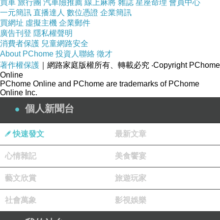
買車
旅行團
汽車險推薦
線上麻將
雜誌
星座命理
會員中心
一元簡訊
直播達人
數位憑證
企業簡訊
買網址
虛擬主機
企業郵件
廣告刊登
隱私權聲明
【 飛利浦PHILIPS-32吋LED液晶顯示器+視訊
消費者保護
兒童網路安全
About PChome
投資人聯絡
徵才
盒(32PHH5210)+贈HDMI線+迪士尼單頭吊燈"
著作權保護
｜網路家庭版權所有、轉載必究
‧Copyright PChome
】
Online
PChome Online and PChome are trademarks of PChome
Online Inc.
個人新聞台
●支援豐富多媒體、手機、平板播放，樂趣再加倍
快速發文
最新文章
●多功能接口，全面滿足多種需求
心情雜記
美食饗宴
藝文欣賞
旅遊玩家
●獨特淨藍光護眼模式，呵護全家人的靈魂之窗
社會萬象
影視娛樂