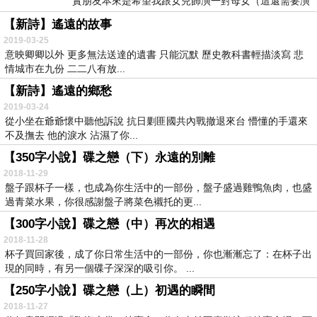
實朋友本來是希望我跟女兒飾演一對母女（這還需要演
嗎？...
【新詩】遙遠的故事
2019-03-25
意映卿卿以外 更多無法送達的遺書 只能沉默 歷史教科書輕描淡寫 悲
情城市在九份 二二八有放...
【新詩】遙遠的鄉愁
2019-03-24
從小坐在爺爺懷中聽他訴說 抗日剿匪國共內戰撤退來台 懵懂的手還來
不及撫去 他的淚水 沾濕了你...
【350字小說】碟之戀（下）永遠的別離
2018-11-29
盤子跟杯子一樣，也成為你生活中的一部份，盤子盛過雞鴨魚肉，也盛
過青菜水果，你很感謝盤子將菜色襯托的更...
【300字小說】碟之戀（中）再次的相遇
2018-11-28
杯子買回家後，成了你日常生活中的一部份，你也漸漸忘了：在杯子出
現的同時，有另一個碟子深深的吸引你。 ...
【250字小說】碟之戀（上）初遇的瞬間
2018-11-27