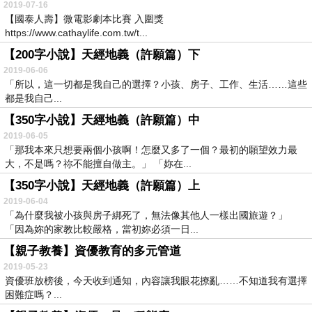
2019-07-16
【國泰人壽】微電影劇本比賽 入圍獎
https://www.cathaylife.com.tw/t...
【200字小說】天經地義（許願篇）下
2019-06-06
「所以，這一切都是我自己的選擇？小孩、房子、工作、生活……這些
都是我自己...
【350字小說】天經地義（許願篇）中
2019-06-05
「那我本來只想要兩個小孩啊！怎麼又多了一個？最初的願望效力最
大，不是嗎？祢不能擅自做主。」 「妳在...
【350字小說】天經地義（許願篇）上
2019-06-04
「為什麼我被小孩與房子綁死了，無法像其他人一樣出國旅遊？」
「因為妳的家教比較嚴格，當初妳必須一日...
【親子教養】資優教育的多元管道
2019-05-23
資優班放榜後，今天收到通知，內容讓我眼花撩亂……不知道我有選擇
困難症嗎？...