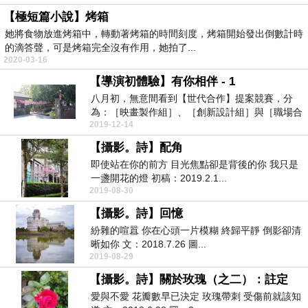
【極短篇小說】烤箱
她將食物放進烤箱中，轉動著烤箱的時間刻度，烤箱開始發出倒數計時
的滴答聲，可是烤箱完全沒有作用，她拍了...
2020-03-16
【導演初體驗】有你相伴 - 1
八月初，無意間看到【世代合作】提案競賽，分
為：［映畫製作組］、［創新設計組］與［職場合
2019-12-14
作組］。我詢問...
【攝影。詩】配角
即使站在你的前方 目光焦點卻是背後的你 我只是
一盞開花的燈 初稿：2019.2.1...
2019-08-30
【攝影。詩】回憶
紛雜的喧囂 你在心頭一片模糊 終歸平靜 倒影卻清
晰如你 文：2018.7.26 圖...
2019-08-29
【攝影。詩】關於玫瑰（之二）：註定
愛與不愛 花瓣數早已決定 玫瑰帶刺 受傷前就該知