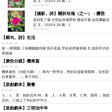
道 文：2018.6.28 圖：2...
2019-08-28
【攝影。詩】關於玫瑰（之一）：擲筊
直到受了傷 才想起玫瑰帶刺 愛或不愛 由花瓣數決
定 文：2018.6.28 圖：2...
2019-08-27
【截句。詩】生活
2019-08-26
食 一睜開眼 三張嘴嗷嗷待哺 我不是蟲 早起依然被吞噬 衣 誰的手仍在
密密縫...
【廣告分鏡】機車篇
2019-07-18
機車廣告（分鏡大綱） △ 車內一對男女，男的在駕駛座開車，女的望
向車窗外。 △ 車子停紅...
【原創劇本】聚餐
2019-07-17
Ｓ：１ 景：熱炒店內 時：夜 人：Ａ男、Ｂ男、Ｃ男、老闆 △ 熱炒
店內，三個上了年紀的中年大...
【原創劇本】三明治中年