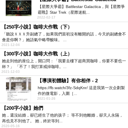
【星際大爭霸】Battlestar Galactica，與【星際爭
霸戰】Star Trek（星際迷航...
2022-02-17
【250字小說】咖啡大作戰（下）
「聽說ＸＸＸ升副總了，如果我們當初沒有離開的話，今天的副總會不
會是你啊？」她語氣中略帶酸味。 ...
2021-12-04
【300字小說】咖啡大作戰（上）
她走到他的座位上，開口問：「我要去樓下超商買咖啡，你要不要也一
杯？」 「不了！我打算戒掉咖啡。...
2021-12-03
【導演初體驗】有你相伴 - 2
https://fb.watch/3fz-SdqKnr/ 這是我第一次企劃製
作的微電影，入圍［...
2021-01-26
【200字小說】她們
她，還沒結婚，卻已經生了他的孩子； 等不到他離婚，卻天人永隔，
再也見不到他了。 她，終於等到...
2020-05-16