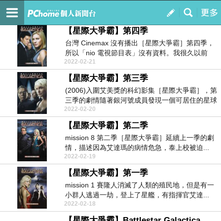
人生以外的風景
訂閱
我的
【星際大爭霸】第四季
台灣 Cinemax 沒有播出［星際大爭霸］第四季，
所以「nio 電視節目表」沒有資料。我很久以前
2022-02-21
買...
【星際大爭霸】第三季
(2006)入圍艾美獎的科幻影集［星際大爭霸］，第
三季的劇情隨著銀河號成員發現一個可居住的星球
2022-02-20
而展開...
【星際大爭霸】第二季
mission 8 第二季［星際大爭霸］延續上一季的劇
情，描述因為艾達瑪的病情危急，泰上校被迫...
2022-02-19
【星際大爭霸】第一季
mission 1 賽隆人消滅了人類的殖民地，但是有一
小群人逃過一劫，登上了星艦，有指揮官艾達...
2022-02-18
【星際大爭霸】Battlestar Galactica