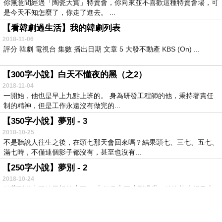
你無意間經過「陶瓷大賞」特賣會，你向來並不喜歡這種特賣會場，可
是今天不知怎麼了，你走了進去。 ...
【看韓劇過生活】我的韓劇列表
2018-11-06
評分 韓劇 電視台 集數 播出日期 文章 5 大發不動產 KBS (On) ...
【300字小說】白天不懂夜的黑（之2）
2018-11-04
一開始，他也是早上九點上班的。 身為研發工程師的他，秉持著責任
制的精神，但是工作永遠沒有做完的...
【350字小說】夢別 - 3
2018-10-25
不是聽說人往生之後，在頭七那天會回來嗎？結果頭七、三七、五七、
滿七時，不僅連個影子都沒有，甚至也沒有...
【250字小說】夢別 - 2
2018-10-24
她夢到從小跟她最親的小哥。 上個月大哥才剛過世，她沒能來得及去
送行，大哥的家人已經將後事處理完...
【350字小說】夢別 - 1