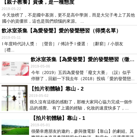
【親子教養】資優，是一種態度
2019-05-22
今天放榜了，不是國中基測，更不是高中學測，而是大兒子考上了其他
國小的資優班，這也是我們煩惱的來源。 ...
飲冰室茶集【為愛發聲】愛的發聲戀習（得獎名單）
2019-05-11
l 年度時代詩人獎： ［聲音］ / 傅詩予 l 優選： ［辭窮］/ 小朋友
［禮...
飲冰室茶集【為愛發聲】愛的發聲戀習（徵文）
2019-05-06
今年（2019）五四為愛發聲「廢文大賽」（誤）似乎
停辦了，回顧一下我去年（2018）投稿「愛的發聲戀...
【拍片初體驗】靠山 - 2
2019-05-02
很久沒有這樣的感動了，那種大家同心協力完成一個作
品的感覺。 有了上週的經驗，化妝的速度快多了，...
【拍片初體驗】靠山 - 1
2019-05-01
很榮幸應朋友的邀約，參與微電影【靠山】的劇組。其