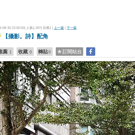
9-08-30 23:00:00| 人氣1,397| 回應1 |
上一篇
|
下一篇
【攝影。詩】配角
推薦
收藏
轉貼
訂閱站台
1
0
0