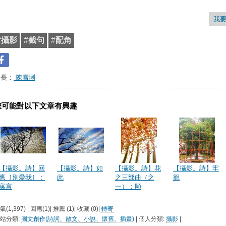
我
#
攝影
#
截句
#
配角
台長：
陳雪琍
您可能對以下文章有興趣
【攝影。詩】回
【攝影。詩】如
【攝影。詩】花
【攝影。詩】牢
應［別愛我］：
此
之三部曲（之
籠
寓言
一）：願
氣(1,397) | 回應(1)| 推薦 (
1
)| 收藏 (
0
)|
轉寄
站分類:
圖文創作(詩詞、散文、小說、懷舊、插畫)
| 個人分類:
攝影
|