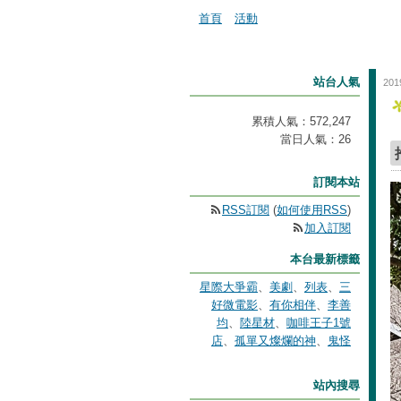
首頁
活動
站台人氣
201
累積人氣：
572,247
當日人氣：
26
訂閱本站
RSS訂閱
(
如何使用RSS
)
加入訂閱
本台最新標籤
星際大爭霸
、
美劇
、
列表
、
三
好微電影
、
有你相伴
、
李善
均
、
陸星材
、
咖啡王子1號
店
、
孤單又燦爛的神
、
鬼怪
站內搜尋