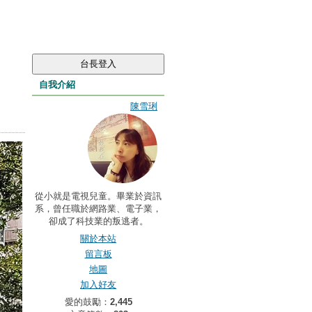
自我介紹
陳雪琍
從小就是電視兒童。畢業於資訊
系，曾任職於網路業、電子業，
卻成了科技業的叛逃者。
關於本站
留言板
地圖
加入好友
愛的鼓勵：
2,445