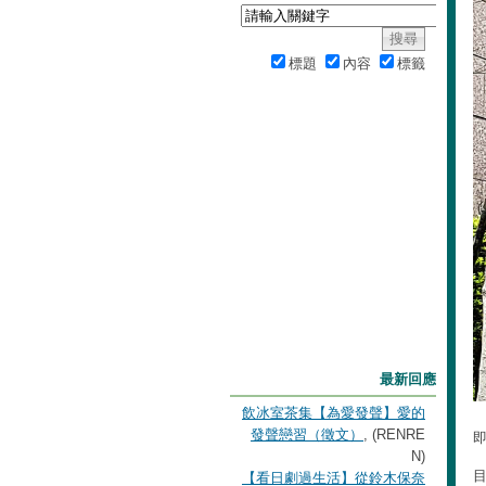
標題
內容
標籤
最新回應
飲冰室茶集【為愛發聲】愛的
發聲戀習（徵文）
, (RENRE
N)
【看日劇過生活】從鈴木保奈