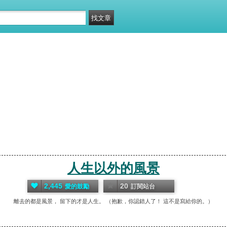
人生以外的風景
2,445
20
愛的鼓勵
訂閱站台
離去的都是風景， 留下的才是人生。 （抱歉，你認錯人了！ 這不是寫給你的。）