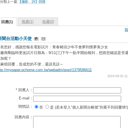
分類上一篇:
【攝影。詩】回憶
推薦(
1
)
收藏(
0
)
回應(1)
我
新聞台活動小天使
台長您好，感謝您報名電影試片：青春豬頭少年不會夢到懷夢美少女
廠商剛臨時更改試片日期為：9/11(三)下午一點半開始報到，想跟您確認是否
參加呢？
再麻煩回覆，造成您的不便，還請見諒～
ttp://mypaper.pchome.com.tw/webadm/post/1379596611
2019-09-02 11
* 回應人：
E-mail：
悄悄話：
否
是 (若未登入"個人新聞台帳號"則看不到回覆唷!)
回應內容：