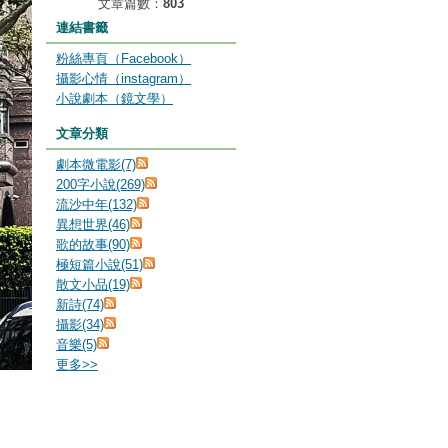
文章篇數：
803
連結書籤
粉絲專頁（Facebook）
攝影心情（instagram）
小說劇本（鏡文學）
文章分類
劇本微電影(7)
200字小說(269)
流沙中年(132)
異想世界(46)
歌的故事(90)
極短篇小說(51)
散文小品(19)
新詩(74)
攝影(34)
音樂(5)
更多
>>