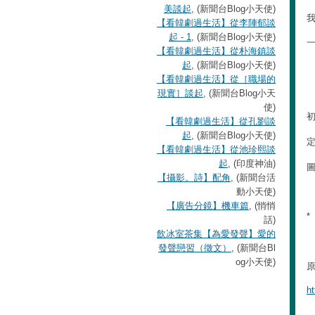
美談起
, (新聞台Blog小天使)
【看韓劇過生活】從李陣郁談
起 - 1
, (新聞台Blog小天使)
【看韓劇過生活】從朴海鎮談
起
, (新聞台Blog小天使)
【看韓劇過生活】從［職場的
現實］談起
, (新聞台Blog小天
使)
【看韓劇過生活】從孔劉談
起
, (新聞台Blog小天使)
【看韓劇過生活】從池珍熙談
起
, (印度神油)
【攝影。詩】配角
, (新聞台活
動小天使)
【廣告分鏡】機車篇
, (悄悄
*
話)
飲冰室茶集【為愛發聲】愛的
發聲戀習（徵文）
, (新聞台Bl
og小天使)
h