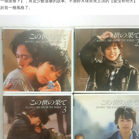
【
一個屋簷下
】
，算是少數溫馨的故事。不過鈴木保奈美主演的
【
愛沒有明天
】
屬於前一種風格了。