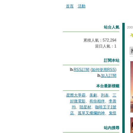
首頁
活動
站台人氣
200
累積人氣：
572,294
當日人氣：
1
訂閱本站
RSS訂閱
(
如何使用RSS
)
加入訂閱
本台最新標籤
星際大爭霸
、
美劇
、
列表
、
三
好微電影
、
有你相伴
、
李善
均
、
陸星材
、
咖啡王子1號
店
、
孤單又燦爛的神
、
鬼怪
站內搜尋