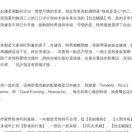
比起優柔寡斷的完治，楚楚可憐的里美，我反而更喜歡擺明著
”
我就是花心
”
的三
【
壯志驕陽
】
時，真的非常
以當我看到飾演三上的江口洋介與鈴木保奈美合演的
子與健吾不得已分手後，能夠跟時男過得幸福，可惜的是，時男最後選擇了自由
向來都是大家傾吐對象的貴子，在健吾、時男都離開她，母親帶著妹妹改嫁後，
法再繼續逞強下去，終於哭著說：「其實我一點也不堅強，一個人當然會寂寞啊
劇除了友情與愛情交織外，阿純在被出版社退搞後，自暴自棄說的那番話，深深
心坎裡，「也許我沒有那個才能
…
」
值得一提的是，這兩部電視劇的配樂都是日向敏文，我最愛「
Tenderly - Rica’s
heme
」和「
Good-Evening
，
Heartache
」，每次莉香心痛的時候，就會響起這
律。
【
高校教師
】
、
【
人間失格
劇作家野島伸司的風格，一向都是苦情得不合理，從
【
未成年
】
到
【
聖者的行進
】
，一部比一部灰暗，
【
】
、
【
壯志驕陽
101
次求婚