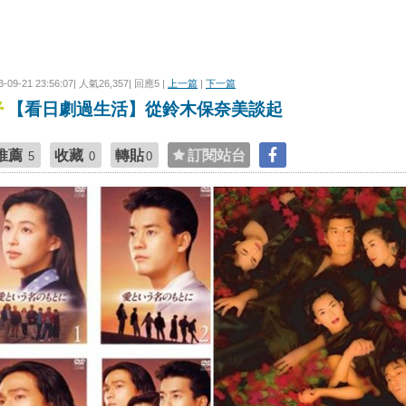
3-09-21 23:56:07| 人氣26,357| 回應5 |
上一篇
|
下一篇
【看日劇過生活】從鈴木保奈美談起
推薦
收藏
轉貼
訂閱站台
5
0
0