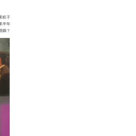
果粧子
果半年
婚姻？