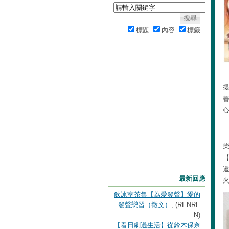
標題
內容
標籤
最新回應
飲冰室茶集【為愛發聲】愛的
發聲戀習（徵文）
, (RENRE
N)
【看日劇過生活】從鈴木保奈