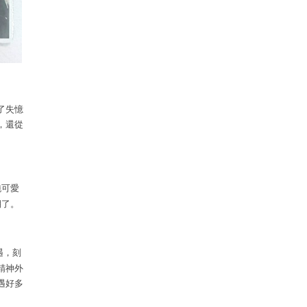
了失憶
，還從
純可愛
期了。
遇，刻
精神外
遇好多