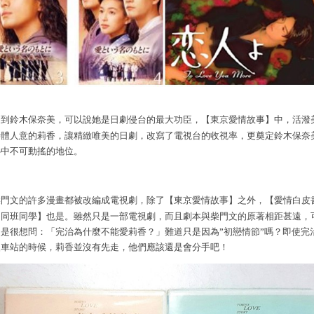
【
東京愛情故事
】
中，活潑
提到鈴木保奈美，可以說她是日劇侵台的最大功臣，
善體人意的莉香，讓精緻唯美的日劇，改寫了電視台的收視率，更奠定鈴木保奈
心中不可動搖的地位。
【
東京愛情故事
】
之外，
【
愛情白皮
柴門文的許多漫畫都被改編成電視劇，除了
【同班同學】
也是。雖然只是一部電視劇，而且劇本與柴門文的原著相距甚遠，
還是很想問：「完治為什麼不能愛莉香？」難道只是因為
”
初戀情節
”
嗎？即使完
火車站的時候，莉香並沒有先走，他們應該還是會分手吧！