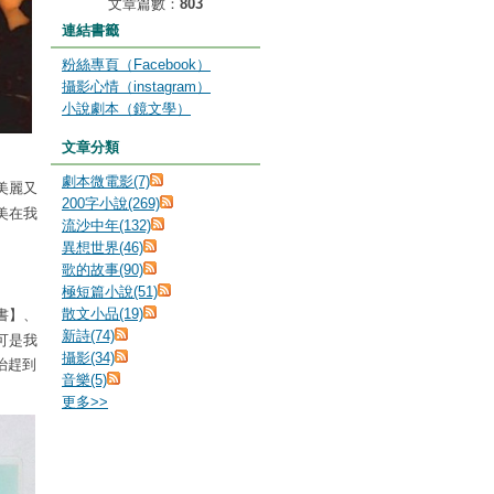
文章篇數：
803
連結書籤
粉絲專頁（Facebook）
攝影心情（instagram）
小說劇本（鏡文學）
文章分類
劇本微電影(7)
美麗又
200字小說(269)
美在我
流沙中年(132)
異想世界(46)
歌的故事(90)
極短篇小說(51)
書
】、
散文小品(19)
新詩(74)
可是我
攝影(34)
治趕到
音樂(5)
更多
>>