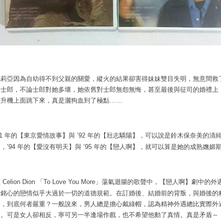
瑪莉亞因為自幼得不到父親的關愛，縱火的結果卻害得妹妹雙目失明，無意間救
的士郎，不論士郎對她多壞，她依舊對士郎無怨無悔，甚至最後與征司的婚禮上
直升機上面跳下來，真是灑狗血到了極點
……
【
東京愛情故事
】
與
【
壯志驕陽
】
，可以說是鈴木保奈美的清
91
年的
’92
年的
期，
【
愛沒有明天
】
與
【
戀人啊
】
，就可以算是她的成熟嫵媚
’94
年的
’95
年的
【
戀人啊
】
劇中的外
在
Celion Dion
「
To Love You More
」蕩氣迴腸的歌聲中，
骨銘心的戀情似乎大過於一切的道德規範。在訂婚後、結婚前的背叛，與婚後的
遇，到底何者嚴重？一般說來，男人總是擔心戴綠帽，認為精神外遇總比實際外
了。可是女人卻相反，寧可另一半逢場作戲，也不希望他動了真情。真是矛盾～