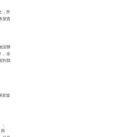
上，所
希望貴
。
她沒辦
！」全
說到我
兩首旋
】
、
】
與