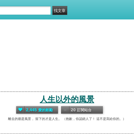
人生以外的風景
2,445
20
愛的鼓勵
訂閱站台
離去的都是風景， 留下的才是人生。 （抱歉，你認錯人了！ 這不是寫給你的。）