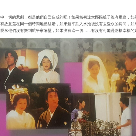
劇中一切的悲劇，都是他們自己造成的吧！如果當初遼太郎跟粧子沒有重逢，如
沒有故意選在同一個時間地點結婚，如果航平跌入水池後沒有去愛永的房間，如
後愛永他們沒有搬到航平家隔壁，如果沒有這一切
……
有沒有可能是兩樁幸福的