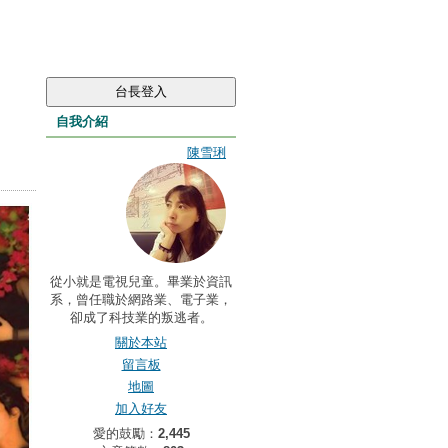
自我介紹
陳雪琍
從小就是電視兒童。畢業於資訊
系，曾任職於網路業、電子業，
卻成了科技業的叛逃者。
關於本站
留言板
地圖
加入好友
愛的鼓勵：
2,445