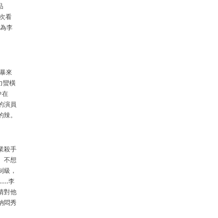
品
次看
為李
暴來
力蠻橫
中在
的演員
的辣。
業殺手
、不想
制級，
……
李
情對他
納悶秀
。