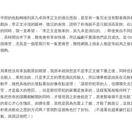
後半部的焦點轉移到吳九卓與李正文的過往恩怨，甚至有一集完全沒有鄭泰壽與
的戲份，李正文冷漠的眼神、陰沉的表情，證明了朴海鎮不是只能演高富帥。在
檔的同時，我一直希望：「李正文是無辜的，吳九卓是清白的。」即使來自不同
域，長時間合作下來，難免會有革命情感，拜託編劇不要讓他們反目成仇。追
O
戲很痛苦，尤其是一個星期只有一集更痛苦，難怪網路上很多人都是等結局之後
看個夠。
結局果然沒有辜負觀眾的期望，我原本就猜想是不是李正文被下藥之後，同時也
而去殺人，果然沒錯，只是李正文的潛意識抗拒殺人，所以壞事都是由吳在元檢
自動手，雖然吳檢的出發點看似好像有點道理：「讓那些犯罪的人，也嚐嚐失去
痛苦，才是最大的懲罰。」但是那些罪犯的家屬是無辜的，這樣冤冤相報何時了
一集把所有的謎團都解開的同時，才發現我之前會錯意了，原來鄭泰壽不是先殺
貞的老公才心生愧疚、由憐生愛，居然是因為先愛上了她，才殺了她老公，這就
答朴善貞救命之恩的方式嗎？害我對這個角色打了折扣。（不過看在趙東赫打起
帥氣，就原諒他吧！）