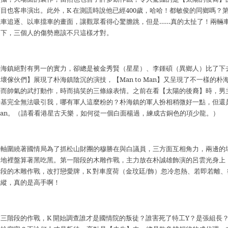
頭目也客串演出。此外，
K
在測謊時說他已經
400
歲，哈哈！都敏俊的同鄉嗎？
飛車追逐、以車擋車的畫面，讓觀眾看得心驚膽跳，但是
……
真的太扯了！兩輛
之下，三個人的傷勢應該不只這樣才對。
朴海鎮絕對有男一的實力，卻總是被金秀賢（星星）、李鍾碩（異鄉人）比了下
【壞傢伙們】展現了朴海鎮陰沉的演技，【
Man to Man
】又呈現了不一樣的朴
時而帥氣的武打動作，時而搞笑的三條線表情。之前在看【太陽的後裔】時，男
仲基完全無法吸引我，哪有軍人這麼粉的？朴海鎮的軍人扮相稍微好一點，但還
an
。（請看看港星古天樂，如何從一個白面楊過，練成古銅色的項少龍。）
主軸圍繞著國情局為了抓松山財團的穆勝在與白議員，三方面互相角力，兩邊的
暗地裡盤算著黑吃黑。第一階段的木雕作戰，主力放在朴誠雄飾演的呂雲光身上
階段的木雕作戰，改打戀愛牌，
K
對車度荷（金玟廷
/
飾）忽冷忽熱、若即若離、
故縱，真的是高手啊！
第三階段的作戰，
K
開始調查誰才是國情院的叛徒？誰害死了特工
Y
？是張組長