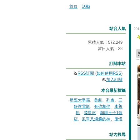
首頁
活動
站台人氣
201
累積人氣：
572,249
當日人氣：
28
訂閱本站
RSS訂閱
(
如何使用RSS
)
加入訂閱
本台最新標籤
星際大爭霸
、
美劇
、
列表
、
三
好微電影
、
有你相伴
、
李善
均
、
陸星材
、
咖啡王子1號
店
、
孤單又燦爛的神
、
鬼怪
站內搜尋