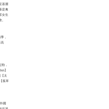
至基層
暴是禽
眾女生
會。
兩季，
再高
起勁，
Man
】
劇【太
【孤單
。
外國
的反派