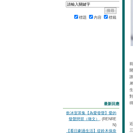
標題
內容
標籤
最新回應
飲冰室茶集【為愛發聲】愛的
發聲戀習（徵文）
, (RENRE
N)
【看日劇過生活】從鈴木保奈