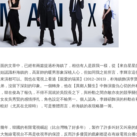
前面的文章中，已經有兩篇提過朴海鎮了，相信有人是跟我一樣，從【來自星星
開始認識朴海鎮的，高富帥的暖男形象深植人心，但如同我之前所言，李輝京這
誰來演都可以。我也在電視上看過【親愛的瑞英】
(2012~2013)
，朴海鎮飾演李
弟弟，沒留下深刻的印象。一個轉身，他在【異鄉人醫生】中飾演復仇心切的外
生，韓在俊為了報仇，不得不屈就於吳院長之下，與朴勳之間亦敵亦友的競爭關
對女友吳秀賢的感情掙扎，角色設定不輸男一。個人認為，李鍾碩飾演的朴勳在
得較好（尤其在北韓時），可是整體而言，朴海鎮的表現略勝一籌。
近幾年，韓國的有限電視崛起（比台灣晚了好多年），製作了許多叫好又叫座的
三大無線電視台不再是收視率的保證，反而許多優質的戲劇都是在有線電視台播