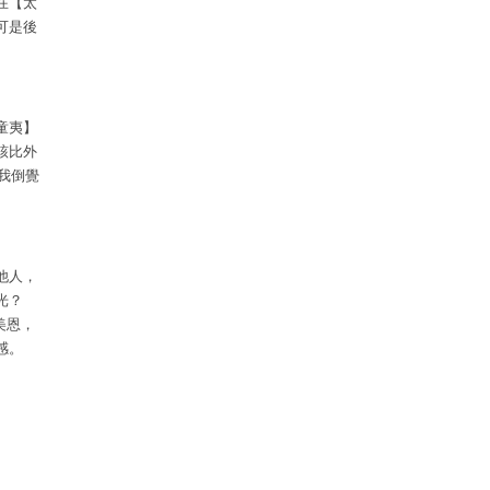
在【太
可是後
童夷】
該比外
我倒覺
他人，
光？
美恩，
感。