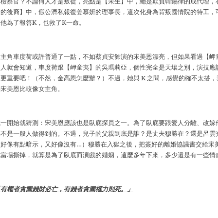
李檢察官？不論何人才是叛徒，亮點是【未生】中，總是欺負韓錫律的成代理，
陽的後裔】中，假公濟私報復姜慕妍的理事長，這次化身為背叛國情院的特工，
來他為了報答
K
，也救了
K
一命。
女主角車度荷或許普通了一點，不如蔡貞安飾演的宋美恩漂亮，但如果看過【岬
的人就會知道，車度荷跟【岬童夷】的吳瑪莉亞，個性完全是天壤之別，演技應
表更重要吧！（不然，金高恩怎麼辦？）不過，她與
K
之間，感覺的確不太搭，
得宋美恩比較像女主角。
我一開始就猜測：宋美恩應該也是臥底探員之一。為了臥底要跟愛人分離、改嫁
真不是一般人做得到的。不過，兒子的父親到底是誰？是丈夫穆勝在？還是呂雲
（好像有點暗示，又好像沒有
…
）穆勝在入獄之後，把簽好的離婚協議書交給宋
她當場撕掉，就算是為了臥底而演戲的婚姻，這麼多年下來，多少還是有一些情
「有權者貪圖錢財必亡，有錢者貪圖權力則死。」