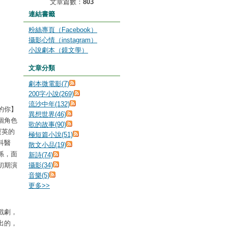
文章篇數：
803
連結書籤
粉絲專頁（Facebook）
攝影心情（instagram）
小說劇本（鏡文學）
文章分類
劇本微電影(7)
200字小說(269)
流沙中年(132)
的你】
異想世界(46)
個角色
歌的故事(90)
寶英的
極短篇小說(51)
科醫
散文小品(19)
係，面
新詩(74)
初期演
攝影(34)
音樂(5)
更多
>>
戲劇，
出的，