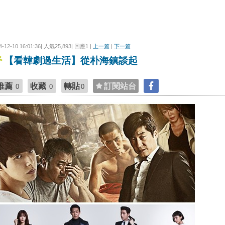
4-12-10 16:01:36| 人氣25,893| 回應1 |
上一篇
|
下一篇
【看韓劇過生活】從朴海鎮談起
推薦
收藏
轉貼
訂閱站台
0
0
0