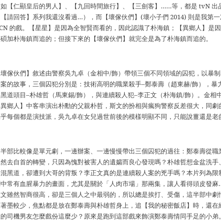
例如【仁顯皇后的男人】、【九回時間旅行】、【三劍客】
……
等，都是
tvN
出
（【請回答】系列我還沒看過
…
），而【壞傢伙們】
(
壞小子們
2014)
則是我第一
CN
的戲。【星星】是因為全智賢而看的，因此認識了朴海鎮；【異鄉人】是因
鍾碩加朴海鎮而追的；但接下來的【壞傢伙們】就完全是為了朴海鎮而追的。
【壞傢伙們】敘述由警察吳九卓（金相中
/
飾）帶領三個不同領域的囚犯，以暴制
辦案的故事，三個囚犯分別是：技術高明的職業殺手
–
鄭泰壽（趙東赫
/
飾），暴
的黑道頭目
–
朴雄哲（馬東錫
/
飾），與連續殺人犯
–
李正文（朴海鎮
/
飾）。金相
【異鄉人】中客串演出朴勳的父親朴哲，斯文的扮相與瘋狗警察反差很大，同劇
幾乎每個都是演技派，吳九卓在女兒過世前後的模樣明顯不同，只能說薑還是老
前半部比較像是單元劇，一邊辦案、一邊慢慢帶出三個囚犯的過往：鄭泰壽從職
忽然去自首的轉變，只因為愧對被害人的遺孀而良心發現嗎？朴雄哲想金盆洗手
再混黑道，卻遭到大哥的背叛？李正文真的是連續殺人案的兇手嗎？本片列為限
劇中常有血腥暴力的畫面，尤其是關於「人肉市場」那兩集，讓人看得頭皮發麻
正文雖然智商很高，卻是三個人之中最弱的，所以總是挨打、受傷，這半部中劇
的著墨較少，焦點都是放在鄭泰壽與朴雄哲身上，追【我的秘密飯店】時，還在
雅的司機男友怎麼戲份這麼少？原來是跑到這部戲來飾演鄭泰壽情同手足的小弟