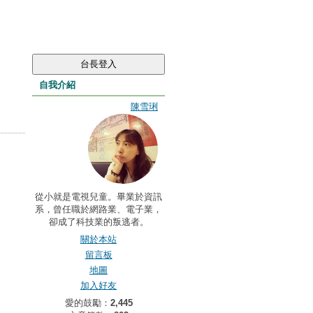
自我介紹
陳雪琍
從小就是電視兒童。畢業於資訊
系，曾任職於網路業、電子業，
卻成了科技業的叛逃者。
關於本站
留言板
地圖
加入好友
愛的鼓勵：
2,445