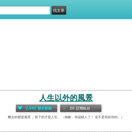
人生以外的風景
2,445
20
愛的鼓勵
訂閱站台
離去的都是風景， 留下的才是人生。 （抱歉，你認錯人了！ 這不是寫給你的。）