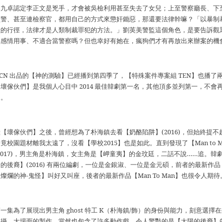
吳九卓認定李正文是兇手，才會被吳檢利用甚至失去了女兒；上至警察廳長、下
員警、甚至連檢察官，都用自己的方式來懲奸鋤惡，那還要法律幹嘛？「以暴制
獸的行徑，法律才是人類制裁罪犯的方法。」劉英美警監這個角色，是要告訴觀
太感情用事、不適合當警察嗎？但也幸好有她在，瘋狗們才有再放出來辦案的機
CN
出品的【神的測驗】已經播到第四季了，【特殊案件專案組
TEN
】也播了
【壞傢伙們】是我個人心目中
2014
最佳韓劇第一名，其他頂多並列第一，不會
了。
繼【壞傢伙們】之後，曾經想為了朴海鎮去看【奶酪陷阱】
(2016)
，但始終提不
畢竟校園題材離我太遠了，沒看【學校
2015
】也是如此。直到發現了【
Man to 
2017)
，男主角是朴海鎮，女主角是【岬童夷】的金玟廷，二話不說
……
追。韓
陽的後裔】
(2016)
有兩位編劇，一位是金銀淑、一位是金元碩，前者的最新作品
又燦爛的神
-
鬼怪】叫好又叫座，後者的最新作品【
Man To Man
】也很令人期待
第一集為了展現出男主角
ghost
特工
K
（朴海鎮
/
飾）的身份與能力，刻意選擇在
拍攝，大場面的製作，當然也包含了許多動作戲，令人驚豔的是【太陽的後裔】