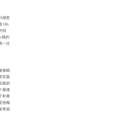
朴雄哲
追
On
的領
n
檔的
再一次
被催眠
察官親
至親的
？最後
了朴善
是他報
架來超