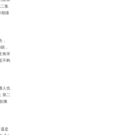
第二集
車相撞
去，
海鎮，
主角宋
是不夠
壞人也
；第二
欲擒
？還是