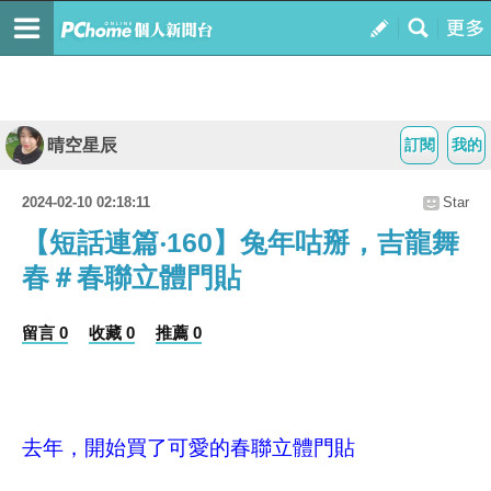
晴空星辰
訂閱
我的
2024-02-10 02:18:11
Star
【短話連篇‧160】兔年咕掰，吉龍舞
春＃春聯立體門貼
留言 0
收藏 0
推薦 0
去年，開始買了可愛的春聯立體門貼