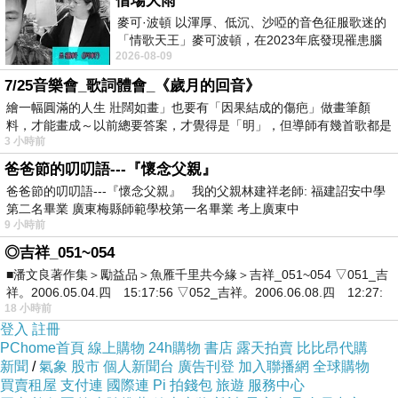
借場大雨
麥可·波頓 以渾厚、低沉、沙啞的音色征服歌迷的
「情歌天王」麥可波頓，在2023年底發現罹患腦
2026-08-09
瘤「祈禱早日康復，一切都好」。
7/25音樂會_歌詞體會_《歲月的回音》
繪一幅圓滿的人生 壯闊如畫」也要有「因果結成的傷疤」做畫筆顏
料，才能畫成～以前總要答案，才覺得是「明」，但導師有幾首歌都是
3 小時前
在教
爸爸節的叨叨語---『懷念父親』
爸爸節的叨叨語---『懷念父親』 我的父親林建祥老師: 福建詔安中學
第二名畢業 廣東梅縣師範學校第一名畢業 考上廣東中
9 小時前
◎吉祥_051~054
■潘文良著作集＞勵益品＞魚雁千里共今緣＞吉祥_051~054 ▽051_吉
祥。2006.05.04.四 15:17:56 ▽052_吉祥。2006.06.08.四 12:27:
18 小時前
登入
註冊
PChome首頁
線上購物
24h購物
書店
露天拍賣
比比昂代購
新聞
/
氣象
股市
個人新聞台
廣告刊登
加入聯播網
全球購物
買賣租屋
支付連
國際連
Pi 拍錢包
旅遊
服務中心