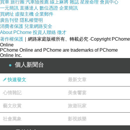
買車
旅行團
汽車險推薦
線上麻將
雜誌
星座命理
會員中心
一元簡訊
直播達人
數位憑證
企業簡訊
買網址
虛擬主機
企業郵件
廣告刊登
隱私權聲明
消費者保護
兒童網路安全
About PChome
投資人聯絡
徵才
著作權保護
｜網路家庭版權所有、轉載必究
‧Copyright PChome
Online
PChome Online and PChome are trademarks of PChome
Online Inc.
個人新聞台
快速發文
最新文章
心情雜記
美食饗宴
【2024】新年快樂‧暫停一下＃停止內耗
上一篇：
藝文欣賞
【食記】XIANG DUCK 享鴨＃享鴨烤鴨與中華料理＃初一帶家人一起吃烤鴨＃陳釀梅子雞球＃瑤柱醬爆蘿蔔糕＃脆糖燉奶
旅遊玩家
下一篇：
社會萬象
影視娛樂