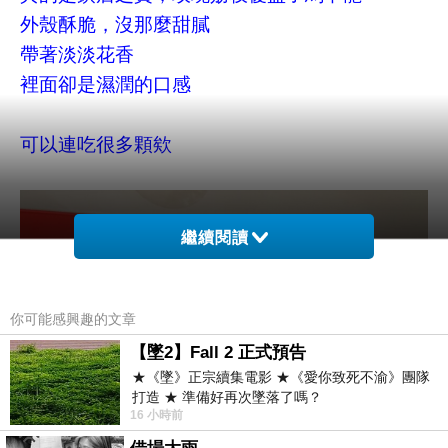
外殼酥脆，沒那麼甜膩
帶著淡淡花香
裡面卻是濕潤的口感
可以連吃很多顆欸
繼續閱讀
你可能感興趣的文章
【墜2】Fall 2 正式預告
★《墜》正宗續集電影 ★《愛你致死不渝》團隊
打造 ★ 準備好再次墜落了嗎？
16 小時前