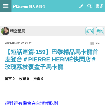
晴空星辰
訂閱
我的
2024-01-02 22:22:23
Star
【短話連篇‧159】巴黎精品馬卡龍首
度登台＃PIERRE HERMÉ快閃店＃
玫瑰荔枝覆盆子馬卡龍
留言 0
收藏 0
推薦 0
很難得有機會在台灣就吃到