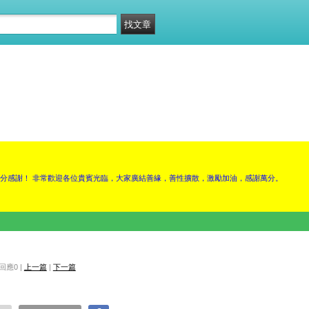
除，十分感謝！ 非常歡迎各位貴賓光臨，大家廣結善緣，善性擴散，激勵加油，感謝萬分。
| 回應0 |
上一篇
|
下一篇