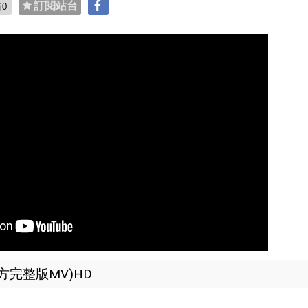
貼
訂閱站台
0
方完整版MV)HD