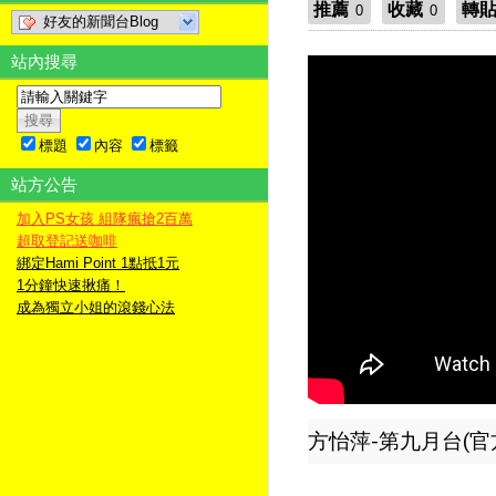
推薦
收藏
轉
0
0
好友的新聞台Blog
站內搜尋
標題
內容
標籤
站方公告
加入PS女孩 組隊瘋搶2百萬
超取登記送咖啡
綁定Hami Point 1點抵1元
1分鐘快速揪痛！
成為獨立小姐的滾錢心法
方怡萍-第九月台(官