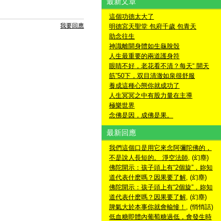
最新文章
這個功德太大了
我要回應
明德宮天聖堂 包府千歲 包青天
助念往生
神識離開身體如生龜脫殼
人生最重要的兩道護身符
眼睛不好，老花看不清？每天“ 開天
筋”50下，双目清澈如泉很舒服
養成這種心態你就成功了
人生冥冥之中有股力量在主導
極樂世界
念佛是因，成佛是果。
最新回應
我們這個口是用它來念阿彌陀佛的，
不是說人長短的。 淨空法師
, (幻塵)
佛陀開示：孩子頭上有“2個旋”，妳知
道代表什麽嗎？因果要了解
, (幻塵)
佛陀開示：孩子頭上有“2個旋”，妳知
道代表什麽嗎？因果要了解
, (幻塵)
脾氣大於本事你就會輸慘！
, (悄悄話)
低血糖即體內葡萄糖過低，會發生時