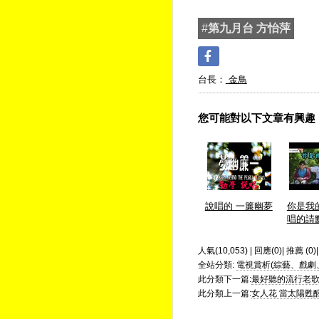
#
第九月台 方怡萍
台長：
金鳥
您可能對以下文章有興趣
說唱的 一簾幽夢
你是我
唱的請
人氣(10,053) | 回應(0)| 推薦 (
0
)
全站分類:
電視賞析(綜藝、戲劇
此分類下一篇:
最好聽的流行老
此分類上一篇:
女人花 當太陽甦醒-