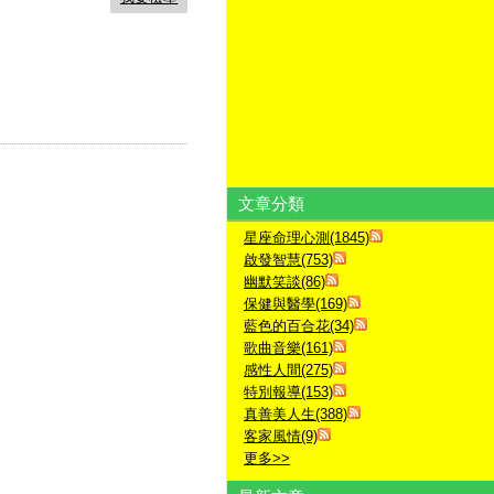
文章分類
星座命理心測(1845)
啟發智慧(753)
幽默笑談(86)
保健與醫學(169)
藍色的百合花(34)
歌曲音樂(161)
感性人間(275)
特別報導(153)
真善美人生(388)
客家風情(9)
更多
>>