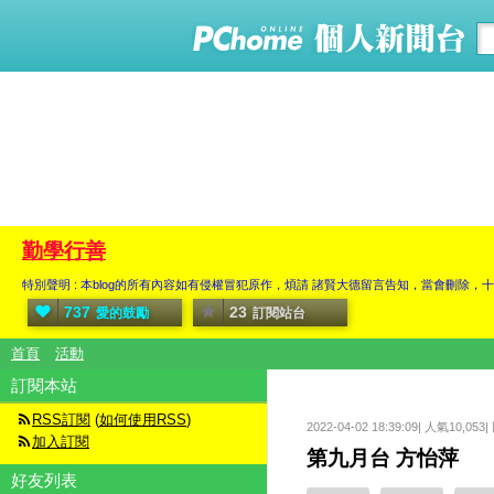
勤學行善
特別聲明 : 本blog的所有內容如有侵權冒犯原作，煩請 諸賢大德留言告知，當會刪
737
23
愛的鼓勵
訂閱站台
首頁
活動
訂閱本站
RSS訂閱
(
如何使用RSS
)
2022-04-02 18:39:09| 人氣10,053
加入訂閱
第九月台 方怡萍
好友列表