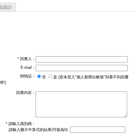
收藏(
0
)
* 回應人：
E-mail：
悄悄話：
否
是 (若未登入"個人新聞台帳號"則看不到回覆
唷!)
回應內容：
* 請輸入識別碼：
請輸入圖片中算式的結果(可能為0)