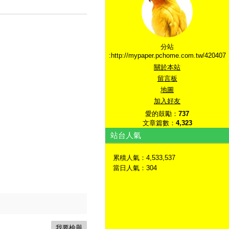
分站
:http://mypaper.pchome.com.tw/420407
關於本站
留言板
地圖
加入好友
愛的鼓勵：
737
文章篇數：
4,323
站台人氣
累積人氣：
4,533,537
當日人氣：
304
我要檢舉