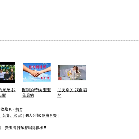
的兄弟 我
握別的時候 聽聽
朋友別哭 我自唱
點閱
我唱的
的
| 收藏 (
0
)|
轉寄
、影集、節目)
| 個人分類:
歌曲音樂
|
歌
--費玉清 陳敏都唱得很棒 !!