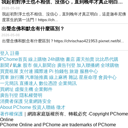
我起初對淨土也不相信、沒信心，直到晚年才真正明白，這是迦牟尼佛度眾生的第一法門！
2026-05-08
我起初對淨土也不相信、沒信心，直到晚年才真正明白，這是迦牟尼佛
度眾生的第一法門！https://ch...
出聲念佛和默念有什麼區別？
2026-05-08
出聲念佛和默念有什麼區別？https://chrischao421953.pixnet.net/bl...
登入
註冊
PChome首頁
線上購物
24h購物
書店
露天拍賣
比比昂代購
新聞
/
氣象
股市
個人新聞台
廣告刊登
加入聯播網
全球購物
買賣租屋
支付連
國際連
Pi 拍錢包
旅遊
服務中心
買車
旅行團
汽車險推薦
線上麻將
雜誌
星座命理
會員中心
一元簡訊
直播達人
數位憑證
企業簡訊
買網址
虛擬主機
企業郵件
廣告刊登
隱私權聲明
消費者保護
兒童網路安全
About PChome
投資人聯絡
徵才
著作權保護
｜網路家庭版權所有、轉載必究
‧Copyright PChome
Online
PChome Online and PChome are trademarks of PChome