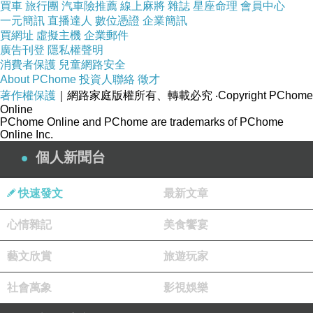
買車
旅行團
汽車險推薦
線上麻將
雜誌
星座命理
會員中心
一元簡訊
直播達人
數位憑證
企業簡訊
買網址
虛擬主機
企業郵件
廣告刊登
隱私權聲明
消費者保護
兒童網路安全
About PChome
投資人聯絡
徵才
著作權保護
｜網路家庭版權所有、轉載必究
‧Copyright PChome
Online
PChome Online and PChome are trademarks of PChome
Online Inc.
個人新聞台
快速發文
最新文章
心情雜記
美食饗宴
藝文欣賞
旅遊玩家
社會萬象
影視娛樂