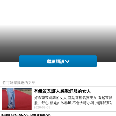
繼續閱讀
你可能感興趣的文章
有氣質又讓人感覺舒服的女人
好希望來跳舞的女人 都是這種氣質美女 看起來舒
服、舒心 相處如沐春風 不會大呼小叫 指揮我要站
2026-08-05
哪個位子 妳老幾？？