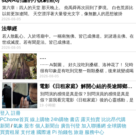
我與AI討論的小說劇情(6)
第六章：四人的天堂 那天晚上。 堯禹舜再次回到了夢境。 白色荒原比
以前更加遼闊。 天空漂浮著大量發光文字，像無數人的思想被掛
2026-08-05
法華經
若人散亂心。入於塔廟中。一稱南無佛。皆已成佛道。於諸過去佛。在
世或滅度。若有聞是法。皆已成佛道。
2026-08-05
….
⋯⋯ Ai製圖 。 好久沒吃到桑椹、洛神花了！ 兒時
很有印象是有吃到完整一顆顆桑椹，後來就變成喝
2026-08-05
桑椹汁。 現在是連喝都沒喝
電影《日租家庭》解開心結的長途歸鄉！能在電影院感受到地理的寬闊和人心的相鄰，真是太棒了！
別問演的感情是真是假？別問演員的感情是真是
假？當我看完電影《日租家庭》後的心靈感動，是
19 小時前
真的。詮釋的情感觸動了人心，就是真情
登入
註冊
PChome首頁
線上購物
24h購物
書店
露天拍賣
比比昂代購
新聞
/
氣象
股市
個人新聞台
廣告刊登
加入聯播網
全球購物
買賣租屋
支付連
國際連
Pi 拍錢包
旅遊
服務中心