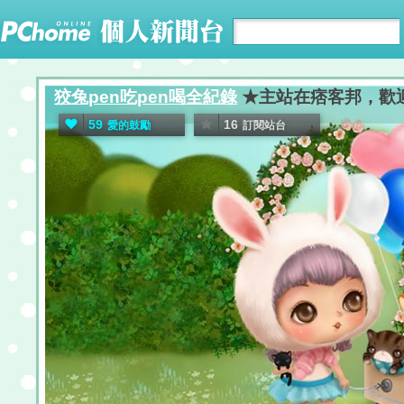
狡兔pen吃pen喝全紀錄
★主站在痞客邦，歡迎南部
59
16
愛的鼓勵
訂閱站台