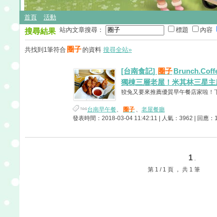
首頁
活動
站內文章搜尋：
標題
內容
搜尋結果
圈子
共找到1筆符合
的資料
搜尋全站»
[台南食記]
圈子
Brunch.C
獨棟三層老屋！米其林三星主
狡兔又要來推薦優質早午餐店家啦！下次
台南早午餐
、
圈子
、
老屋餐廳
發表時間：2018-03-04 11:42:11 | 人氣：3962 | 回應：
1
.
第 1 / 1 頁 ， 共 1 筆