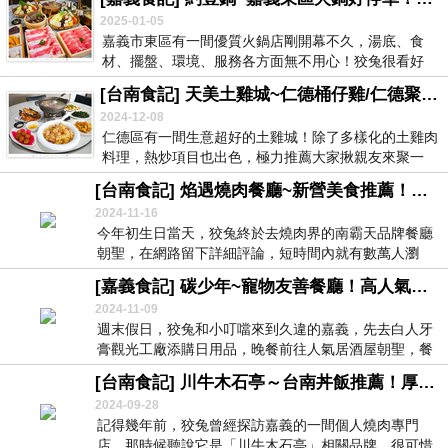
2025-01-05
嘉義市東區有一間優質火鍋店剛開幕不久，湯底、食
材、擺盤、環境、服務各方面無不用心！狡兔很看好
它！ ...
[台南食記] 天美土雞城~仁德桶仔雞/仁德聚餐推薦！大空間好停車適合尾牙、春酒！年菜預購中！
2024-12-08
仁德區有一間生意超好的土雞城！除了多樣化的土雞肉
料理，熱炒項目也出色，極力推薦大家揪親友來聚一
聚！ ...
[台南食記] 焰遇燒肉餐廳~新營美食推薦！燒肉界後起之秀！不輸南霸天品牌的精緻套餐！贈品大方送！
2024-11-16
今年初生日當天，狡兔終於去燒肉界的南霸天品牌餐廳
朝聖，在網路留下詳細評論，短時間內就有數萬人瀏
覽，看...
[嘉義食記] 碳少年~寵物友善餐廳！高人氣嘉義居酒屋/嘉義串燒/嘉義宵夜推薦！近文化路夜市！
2024-11-09
週末假日，狡兔和小叮噹來到久違的嘉義，先去白人牙
膏觀光工廠添購日用品，晚餐前往人氣居酒屋朝聖，餐
後再...
[台南食記] 川牛木石亭～台南丼飯推薦！厚切牛排、松阪豬、唐揚炸雞，高CP值台南牛丼附送免費雞湯！
2024-09-28
記得幾年前，狡兔曾經探訪嘉義的一間個人燒肉專門
店，那時候聽說它是「川牛木石亭」相關品牌，很可惜