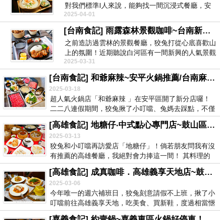
對我們標準I人來說，能夠找一間沉浸式餐廳，安
2025-04-01
靜享用一頓正...
[台南食記] 雨露森林景觀咖啡~台南新景點、關子嶺美食下午茶、寵物友善餐廳推薦！美味簡餐、鬆餅、炸物！
之前造訪過雲林的景觀餐廳，狡兔打從心底喜歡山
上的氛圍！近期聽說白河區有一間新興的人氣景觀
2025-03-31
咖啡廳，咱們...
[台南食記] 和爺麻辣~安平火鍋推薦/台南麻辣鍋推薦！超值海鮮、和牛、豐盛自助吧！鄰近新永華夜市、台南市政府美食！
2025-03-18
超人氣火鍋店「和爺麻辣 」在安平區開了新分店囉！
二二八連假期間，狡兔揪了小叮噹、兔媽去踩點，不僅
店員...
[高雄食記] 地糖仔‧中式點心專門店~鼓山區美食推薦！唯一台灣籍米其林利苑港點主廚葉師傅開的人氣排隊店！
2025-03-13
狡兔和小叮噹再訪愛店「地糖仔」！倘若朋友問我有沒
有推薦的高雄餐廳，我絕對會力捧這一間！ 其料理的
精...
[高雄食記] 成真咖啡．高雄義享天地店~鼓山區美食推薦！義大利麵、創意薄餅、舒芙蕾！新品上市！
2025-03-06
今年唯一的週六補班日，狡兔刻意請假不上班，揪了小
叮噹前往高雄義享天地，吃美食、買新鞋，度過相當愜
意的...
[嘉義食記] 約壹鍋~嘉義東區火鍋好停車！每日現熬天然湯底附大骨！白飯、飲料、冰品任意吃！嘉義火鍋推薦！