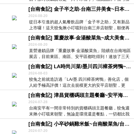
台南沒...
[台南食記] 金子半之助‧台南三井美食~日本第一職人天丼！新品上市之月見豚天丼、辣味豚肉蕎麥冷麵，小菜無限續！
2024-08-20
從日本引進的超人氣餐飲品牌「金子半之助」又有新品
上市囉！這天狡兔揪小叮噹到台南三井店朝聖，順便再
好好...
[台南食記] 重慶故事‧金湯酸菜魚~成大美食！台南酸菜魚/台南烤魚推薦！大坪數適合團體聚餐包場！
2024-08-20
直營連鎖品牌「重慶故事 金湯酸菜魚」陸續在台南地區
展店，目前東區、南區、安平區都吃得到！連放了三天
出...
[台南食記] LA時尚川菜/墨川四川樟茶烤鴨~安平美食！烤鴨四吃！台南包廂餐廳創意料理推薦！
2024-08-03
狡兔之前就造訪過「LA/墨.四川樟茶烤鴨」善化店，個
人給予極高評價！這次去規模更大的安平店朝聖，更
是...
[台南食記] 津昌貨櫃碼頭主題餐廳~安平海鮮餐廳/安平熱炒推薦！必吃烤雞、龍蝦火鍋、避風塘軟殼蟹！
2024-07-28
台南安平有一間非常特別的貨櫃碼頭主題餐廳，狡兔週
末揪小叮噹來朝聖，無論是環境還是餐點，一切都比我
想像...
[台南食記] 小卒砂鍋雞米飯~台南酸菜魚/台南砂鍋雞！東區東安路美食推薦！這鍋飯有點強！
2024-07-20