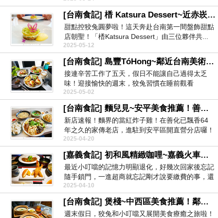
[台南食記] 楿 Katsura Dessert~近赤崁樓美食！台南中西區日法甜點寶藏餐廳！精緻下午茶套餐790元！
甜點控狡兔圓夢啦！這天奔赴台南第一間盤飾甜點
店朝聖！「楿Katsura Dessert」由三位夥伴共...
2025-05-12
[台南食記] 島豐TóHong~鄰近台南美術館中西區早午餐、孔廟美食推薦！文青風寵物友善質感餐廳！
接連辛苦工作了五天，假日不能讓自己過得太乏
味！迎接愉快的週末，狡兔習慣在睡前觀看
2025-05-02
YouTube懸案頻...
[台南食記] 麵兒見~安平美食推薦！善化64年老店品牌直營分店！高CP值滷菜、麵食、炒飯、手工水餃、酸辣湯！
新店速報！麵界的當紅炸子雞！在善化已飄香64
年之久的家傳老店，進駐到安平區開直營分店囉！
2025-04-20
該品牌採...
[嘉義食記] 初和風精緻咖哩~嘉義火車站美食推薦！在地17年老店！80年日式老屋餐廳！炸物一級棒！
最近小叮噹的記憶力明顯退化，好幾次回家後忘記
隨手鎖門，一進超商就忘記剛才說要繳費的事，還
2025-04-10
忘記消失的一...
[台南食記] 煲棧~中西區美食推薦！鄰近美術館二館的復古風日式餐廳！用料豐富的海鮮粥品、鍋燒意麵！
週末假日，狡兔和小叮噹又展開美食療癒之旅啦！