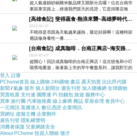
超人氣連鎖砂鍋雞米飯品牌又開新分店囉！位在台南市
東區東安路上，經過我們當天的見證，它是排隊店無
誤！ ...
[高雄食記] 斐得蔬食‧熱浪來襲~高雄夢時代美食推薦！前鎮區人氣素食餐廳！創意植物肉料理！
2024-06-15
不曉得是否因為天氣越來越熱，最近好躁啊！這種時節
應該修身養性一番…… ...
[台南食記] 成真咖啡．台南正興店~海安路美食推薦！台南中西區早午餐、舒芙蕾、創意咖啡！新品上市！
2024-05-07
超開心！回訪成真咖啡的台南正興店！這次狡兔和小叮
噹舊地重遊，衝著新上市的早午餐盤系列，讓我對它的
好感...
登入
註冊
PChome首頁
線上購物
24h購物
書店
露天拍賣
比比昂代購
新聞
/
氣象
股市
個人新聞台
廣告刊登
加入聯播網
全球購物
買賣租屋
支付連
國際連
Pi 拍錢包
旅遊
服務中心
買車
旅行團
汽車險推薦
線上麻將
雜誌
星座命理
會員中心
一元簡訊
直播達人
數位憑證
企業簡訊
買網址
虛擬主機
企業郵件
廣告刊登
隱私權聲明
消費者保護
兒童網路安全
About PChome
投資人聯絡
徵才