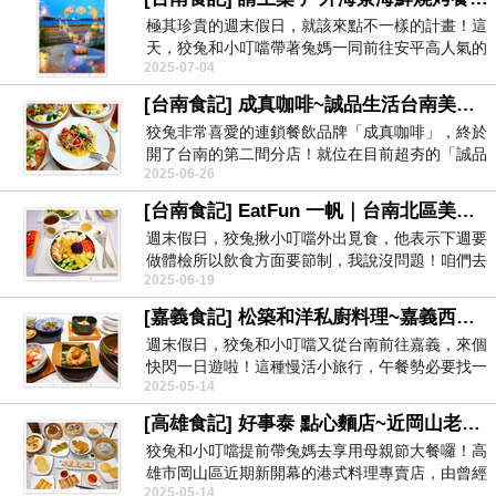
極其珍貴的週末假日，就該來點不一樣的計畫！這
天，狡兔和小叮噹帶著兔媽一同前往安平高人氣的
2025-07-04
海景餐廳朝聖...
[台南食記] 成真咖啡~誠品生活台南美食推薦！必吃舒芙蕾、義大利麵、彩虹飯、創意咖啡！鄰近碳佐麻里新興園區！
狡兔非常喜愛的連鎖餐飲品牌「成真咖啡」，終於
開了台南的第二間分店！就位在目前超夯的「誠品
2025-06-26
生活台南」裡...
[台南食記] EatFun 一帆｜台南北區美食~夏威夷碗Poke波奇碗！舒肥雞低卡健康餐盒、帕里尼輕食咖啡推薦！
週末假日，狡兔揪小叮噹外出覓食，他表示下週要
做體檢所以飲食方面要節制，我說沒問題！咱們去
2025-06-19
吃健康餐！ ...
[嘉義食記] 松築和洋私廚料理~嘉義西區15年老店推薦！728元起精緻套餐享8道料理！當月壽星送贈品及5折優惠券！
週末假日，狡兔和小叮噹又從台南前往嘉義，來個
快閃一日遊啦！這種慢活小旅行，午餐勢必要找一
2025-05-14
間在地優質店...
[高雄食記] 好事泰 點心麵店~近岡山老街美食！平價美味高雄港式料理推薦！香港老師傅坐鎮！提供包廂！
狡兔和小叮噹提前帶兔媽去享用母親節大餐囉！高
雄市岡山區近期新開幕的港式料理專賣店，由曾經
2025-05-14
在飯店掌廚的...