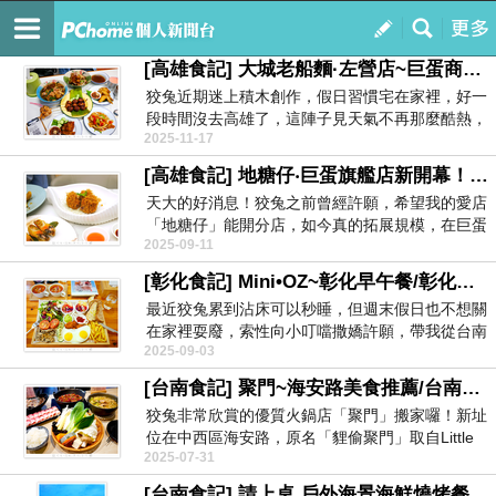
狡兔pen吃pen喝全紀錄
訂閱
我的
[高雄食記] 大城老船麵·左營店~巨蛋商圈、左營必吃美食！高雄船麵/左營泰式料理推薦！神還原泰國經典小吃&電線桿街景！
狡兔近期迷上積木創作，假日習慣宅在家裡，好一
段時間沒去高雄了，這陣子見天氣不再那麼酷熱，
2025-11-17
於是揪小叮噹...
[高雄食記] 地糖仔‧巨蛋旗艦店新開幕！鼓山美食推薦必吃！唯一台灣籍米其林利苑港點主廚葉師傅，穩紮穩打13年再開二店！
天大的好消息！狡兔之前曾經許願，希望我的愛店
「地糖仔」能開分店，如今真的拓展規模，在巨蛋
2025-09-11
商圈開了旗艦...
[彰化食記] Mini•OZ~彰化早午餐/彰化火車站美食推薦！闖入天使的後花園！夢幻澳式早午餐&甜點！大份量雙人餐盤！
最近狡兔累到沾床可以秒睡，但週末假日也不想關
在家裡耍廢，索性向小叮噹撒嬌許願，帶我從台南
2025-09-03
殺去彰化，品...
[台南食記] 聚門~海安路美食推薦/台南中西區火鍋可全素食~夢幻玫瑰鮮奶鍋&新品雞湯手工拉麵！停車便利！
狡兔非常欣賞的優質火鍋店「聚門」搬家囉！新址
位在中西區海安路，原名「貍偷聚門」取自Little
2025-07-31
Dr...
[台南食記] 請上桌 戶外海景海鮮燒烤餐廳~當月壽星送特調！週四指定熱炒99元！週末歌手駐唱表演！台南寵物友善