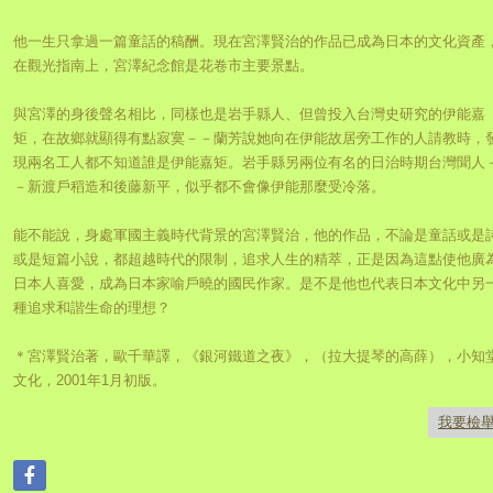
他一生只拿過一篇童話的稿酬。現在宮澤賢治的作品已成為日本的文化資產
在觀光指南上，宮澤紀念館是花卷市主要景點。
與宮澤的身後聲名相比，同樣也是岩手縣人、但曾投入台灣史研究的伊能嘉
矩，在故鄉就顯得有點寂寞－－蘭芳說她向在伊能故居旁工作的人請教時，
現兩名工人都不知道誰是伊能嘉矩。岩手縣另兩位有名的日治時期台灣聞人
－新渡戶稻造和後藤新平，似乎都不會像伊能那麼受冷落。
能不能說，身處軍國主義時代背景的宮澤賢治，他的作品，不論是童話或是
或是短篇小說，都超越時代的限制，追求人生的精萃，正是因為這點使他廣
日本人喜愛，成為日本家喻戶曉的國民作家。是不是他也代表日本文化中另
種追求和諧生命的理想？
＊宮澤賢治著，歐千華譯，《銀河鐵道之夜》，（拉大提琴的高薛），小知
文化，2001年1月初版。
我要檢