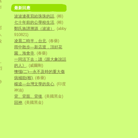
電
市
最新回應
。
波波連夜寫給珠珠的話
, (榕)
七十年前的公學校生活
, (榕)
慰
鄭氏族譜溯源（波波）
, (abby
人
910821)
凌晨二時半，台北
, (春藥)
說
雨中散步—新店渡．頂好花
園．海會寺
, (春藥)
一同活下去：讀《跟大象說話
，
的人》
, (威爾剛)
烈
懊惱(二)—永不及時的重大傷
。
病補助(榕)
, (春藥)
妙
楊逵—台灣文學的良心
, (印度
神油)
背、背面、背後
, (美國黑金)
回神
, (美國黑金)