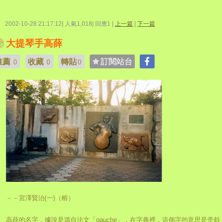
2002-10-28 21:17:12| 人氣1,018| 回應1 |
上一篇
|
下一篇
大提琴手高薛
推薦
收藏
轉貼
訂閱站台
0
0
0
－－宮澤賢治(一)（榕）
高薛的名字，據說是源自法文「gauche」，在字典裡，這個字的意思是歪斜