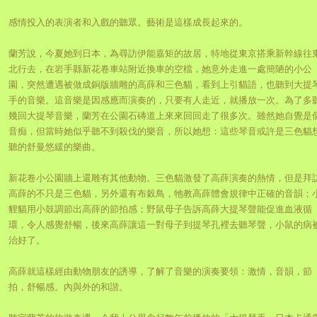
感情投入的表演者和入戲的聽眾。藝術是這樣成長起來的。
蘭芳說，今夏她到日本，為尋訪伊能嘉矩的故居，特地從東京搭乘新幹線往
北行去，在岩手縣新花卷車站附近換車的空檔，她意外走進一處簡陋的小公
園，突然遭遇被做成銅版牆雕的高薛和三色貓，看到上引貓語，也聽到大提
手的音樂。這音樂是因感應而演奏的，只要有人走近，就播放一次。為了多
幾回大提琴音樂，蘭芳在公園石磚道上來來回回走了很多次。雖然她自覺是
音痴，但當時她似乎聽不到殺伐的樂音，所以她想：這些琴音或許是三色貓
聽的舒曼悠緩的樂曲。
新花卷小公園牆上還雕有其他動物。三色貓激發了高薛演奏的熱情，但是拜
高薛的不只是三色貓，另外還有布穀鳥，牠教高薛體會規律中正確的音韻；
貍貓用小鼓調節出高薛的節拍感；野鼠母子告訴高薛大提琴聲能促進血液循
環，令人感覺舒暢，後來高薛讓這一對母子到提琴孔裡去聽琴聲，小鼠的病
治好了。
高薛就這樣經由動物朋友的誘導，了解了音樂的演奏要領：激情，音韻，節
拍，舒暢感。內與外的和諧。