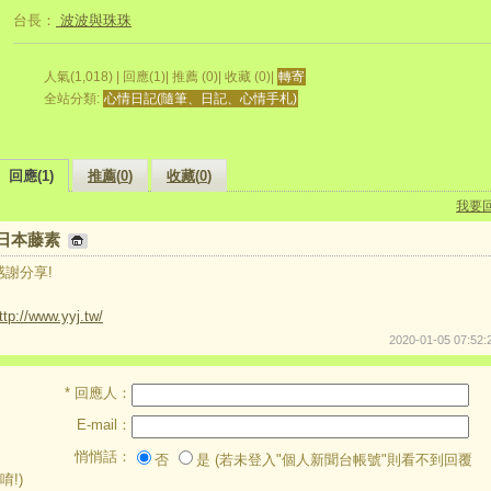
台長：
波波與珠珠
人氣(1,018) | 回應(1)| 推薦 (
0
)| 收藏 (
0
)|
轉寄
全站分類:
心情日記(隨筆、日記、心情手札)
回應(1)
推薦(
0
)
收藏(
0
)
我要
日本藤素
感謝分享!
ttp://www.yyj.tw/
2020-01-05 07:52:
* 回應人：
E-mail：
悄悄話：
否
是 (若未登入"個人新聞台帳號"則看不到回覆
唷!)