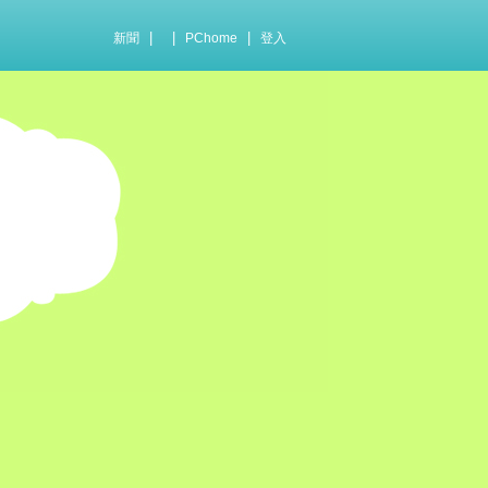
|
|
|
新聞
PChome
登入