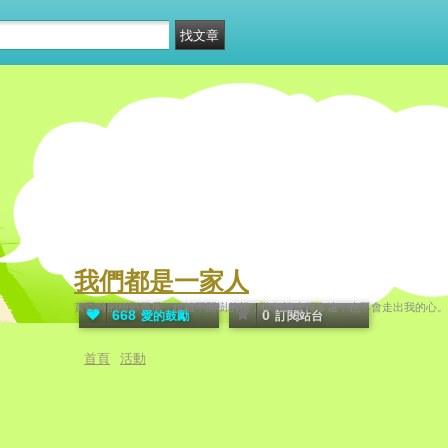
我們都是一家人
黃昏時的樹影再長，也離不開樹的根；你無論走得多遠，也不會走出我的心。
668
0
愛的鼓勵
訂閱站台
首頁
活動