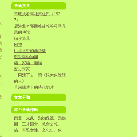
最新文章
黃旺成看霧社原住民（192
7）
東
鹿港北奇郭回教徒報答母豬救
恩的傳說
琴
隔岸繁花
聽
回神
個
巨流河中的基督徒
想
戰爭與動物園
貓．家貓．懶貓
歷史學家
一同活下去：讀《跟大象說話
訪
的人》
小
苦戀陳述下的時代切片
被
文章分類
本台最新標籤
南非
、
大象
、
動物保護
、
動物
園
、
三才圖會
、
教會公報
、
貓
、
泰雅女性
、
文化史
、
象