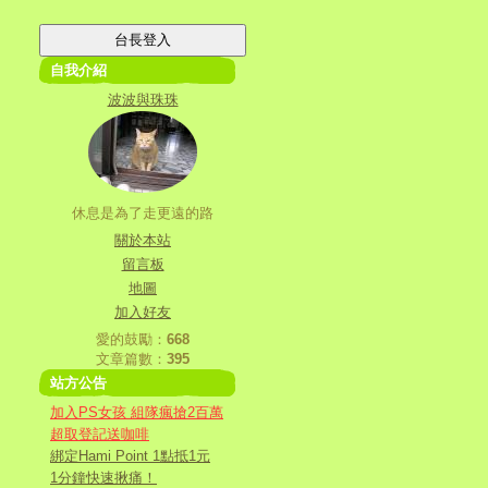
自我介紹
波波與珠珠
休息是為了走更遠的路
關於本站
留言板
地圖
加入好友
愛的鼓勵：
668
文章篇數：
395
站方公告
加入PS女孩 組隊瘋搶2百萬
超取登記送咖啡
綁定Hami Point 1點抵1元
1分鐘快速揪痛！