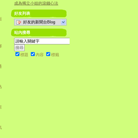
成為獨立小姐的滾錢心法
好友列表
面
好友的新聞台Blog
站內搜尋
揮
。
標題
內容
標籤
通
熟
當
氣