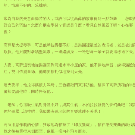
的、情緒不好的、笨拙的。
常為自我的失意而痛苦的人，或許可以從高薛的故事得到一點鼓舞——怎麼
對自己的弱點？怎麼向朋友學習？音樂是什麼？看見自然風景了嗎？心在哪
裡？
高薛是大提琴手，可是他琴拉得很不好，是樂團裡最差的表演者，老是被指
欺負。他只能對著牆壁流淚，一邊繼續拉，一邊想著一輩子就要這樣過下去
入夜，高薛沮喪地從樂團回到河邊水車小屋的家。他不停地練習，練得滿臉
紅，雙目佈滿血絲。他總要掙扎似地拉到天亮。
這天夜半，他拉得筋疲力竭時，三色貓敲門來拜訪他。貓採了高薛所種的半
蕃茄要請他吃，同時告訴他：
「老師，你這麼生氣對身體不好，與其生氣，不如拉拉舒曼的夢幻曲吧！我
你的聽眾…請拉吧，我如果沒聽老師的音樂就睡不著呢！」
高薛用惡作劇的心情，狂放地為貓拉了「印度獵虎」，貓在感受樂曲的殺伐
氛之後被震得東倒西歪，像風一樣向外飛奔而去。