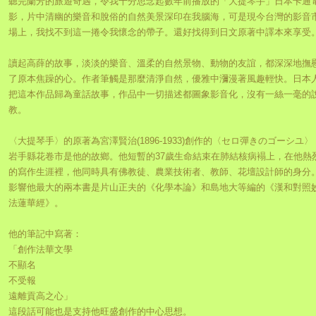
聽完蘭芳的旅遊奇遇，令我十分思念起數年前播放的「大提琴手」日本卡通
影，片中清幽的樂音和脫俗的自然美景深印在我腦海，可是現今台灣的影音
場上，我找不到這一捲令我懷念的帶子。還好找得到日文原著中譯本來享受
讀起高薛的故事，淡淡的樂音、溫柔的自然景物、動物的友誼，都深深地撫
了原本焦躁的心。作者筆觸是那麼清淨自然，優雅中瀰漫著風趣輕快。日本
把這本作品歸為童話故事，作品中一切描述都圖象影音化，沒有一絲一毫的
教。
〈大提琴手〉的原著為宮澤賢治(1896-1933)創作的〈セロ彈きのゴーシユ〉
岩手縣花卷市是他的故鄉。他短暫的37歲生命結束在肺結核病褟上，在他熱
的寫作生涯裡，他同時具有佛教徒、農業技術者、教師、花壇設計師的身分
影響他最大的兩本書是片山正夫的《化學本論》和島地大等編的《漢和對照
法蓮華經》。
他的筆記中寫著：
「創作法華文學
不顯名
不受報
遠離貢高之心」
這段話可能也是支持他旺盛創作的中心思想。