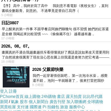
【序】 高中，我終於寫了高中 我刻意不看電影《夜校女生》，直到
書稿全數殺青。刻意的。 不過畢竟是替自己寫序（
5 小時前
日記0807
早上醒來的第一件事 不跟早餐店阿姨們聊幾句 很不習慣 她們的紅茶還
是全糖 我喝起來比較習慣 ~~~ 《偷偷藏不住》 越看越有趣，
17 小時前
2026。08。07。
畫圖真的不適合我越畫越排斥看得懂就好了應該是說如果改天需要用到
了自然就會很厲害了現在沒心思在圖上但我還是會努力把它考過———
19 小時前
2026 父親節快樂
我們一起穿著情侶裝吧， 第一次泡冷水澡， 感覺
天下沒有不散的宴席，無論家長與這些寵物的感
還不錯， 泡到一半就睡著了， 後來打雷把我吵
9 小時前
醒， 手
情有多麽濃厚，遲早有一天必須要和他們分手別
登入
註冊
離，但發生時，卻又常讓我們大吃一驚，因為寵
PChome首頁
線上購物
24h購物
書店
露天拍賣
比比昂代購
新聞
/
氣象
股市
個人新聞台
廣告刊登
加入聯播網
全球購物
物善於隱藏他們的痛苦，看到寵物以任何方式痛
買賣租屋
支付連
國際連
Pi 拍錢包
旅遊
服務中心