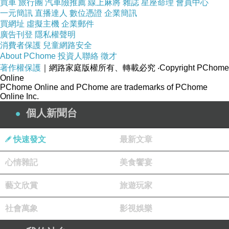
苦的生活著是誰也不想見到的，但留意這些症狀
買車
旅行團
汽車險推薦
線上麻將
雜誌
星座命理
會員中心
一元簡訊
直播達人
數位憑證
企業簡訊
可以幫助家長了解寵物何時需要額外的照顧和安
買網址
虛擬主機
企業郵件
慰，並有助於及早發現問題以延長寵物有品質的
廣告刊登
隱私權聲明
消費者保護
兒童網路安全
生活。
About PChome
投資人聯絡
徵才
著作權保護
｜網路家庭版權所有、轉載必究
‧Copyright PChome
體重大幅度下降與食量減少
Online
1.
PChome Online and PChome are trademarks of PChome
長時間的躲藏自己
2.
Online Inc.
行為異常
3.
個人新聞台
不愛活動
4.
快速發文
最新文章
呼吸異常
5.
心情雜記
美食饗宴
為寵物養生送死是身為主人的宿命
失去自己的
-
藝文欣賞
旅遊玩家
社會萬象
影視娛樂