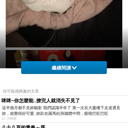
繼續閱讀
你可能感興趣的文章
咪咪~你怎麼能..撩完人就消失不見了
這半個月都不見妳貓影 我們認識半年了 第一次在大廈樓下走道遇見
妳，就覺得好可愛..妳趴在羅馬柱與牆體中間，眼睛巴眨巴眨
11 小時前
八十八頁的青春～序