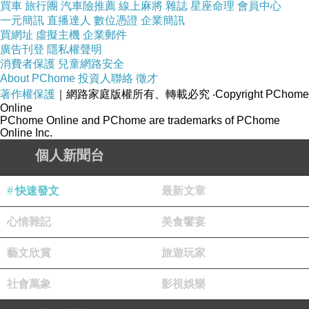
買車
旅行團
汽車險推薦
線上麻將
雜誌
星座命理
會員中心
一元簡訊
直播達人
數位憑證
企業簡訊
買網址
虛擬主機
企業郵件
廣告刊登
隱私權聲明
消費者保護
兒童網路安全
About PChome
投資人聯絡
徵才
著作權保護
｜網路家庭版權所有、轉載必究
‧Copyright PChome
Online
PChome Online and PChome are trademarks of PChome
Online Inc.
個人新聞台
快速發文
最新文章
當我親身置於大阪造幣局的櫻花步道時，馬上
心情雜記
美食饗宴
被綿延五百多公尺的櫻花花海所折服，那是我有生
以來見過最壯觀的櫻花盛況。古人說：「登泰山而
藝文欣賞
旅遊玩家
小天下」，我看過了大阪造幣局的櫻花步道後，後
社會萬象
影視娛樂
來再看台灣各處的櫻花時，總覺得是小巫見大巫，
根本無法與大阪造幣局的櫻花相比。