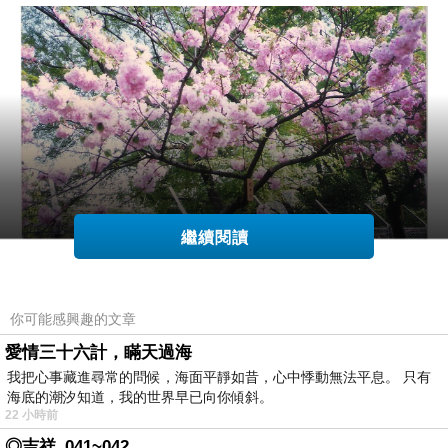
繼續閱讀
你可能感興趣的文章
愛情三十六計，瞞天過海
我把心事藏進尋常的問候，海面平靜如昔，心中悸動無法平息。 只有
海底的潮汐知道，我的世界早已向你傾斜。
22 小時前
◎吉祥_041~042