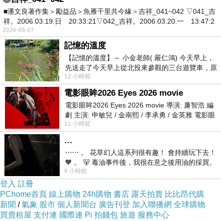
■潘文良著作集＞勵益品＞魚雁千里共今緣＞吉祥_041~042 ▽041_吉
祥。2006.03.19.日 20:33:21▽042_吉祥。2006.03.20.一 13:47:2
2026-08-07
記憶的溫度
【記憶的溫度】～ 小金老師( 嚴仁鴻) 今天早上，
先送走了今天早上從北投來參觀的三台遊覽車，原
12 小時前
以為展場已經差不多要安靜下來，卻發
電影眼眸2026 Eyes 2026 movie
電影眼眸2026 Eyes 2026 movie 導演: 廉智浩 編
劇 主演: 申敏兒 / 金南熙 / 李承勇 / 金英雅 電影眼
11 小時前
眸2026描述攝影師徐珍因遺
…
⋯⋯ 。 花草幻人這系列很有趣！ 會持續玩下去！
🧡 。 🐻 毒油事件後，我很在意之後用油的採買。
9 小時前
前天購買了我之前就很愛
登入
註冊
PChome首頁
線上購物
24h購物
書店
露天拍賣
比比昂代購
新聞
/
氣象
股市
個人新聞台
廣告刊登
加入聯播網
全球購物
買賣租屋
支付連
國際連
Pi 拍錢包
旅遊
服務中心