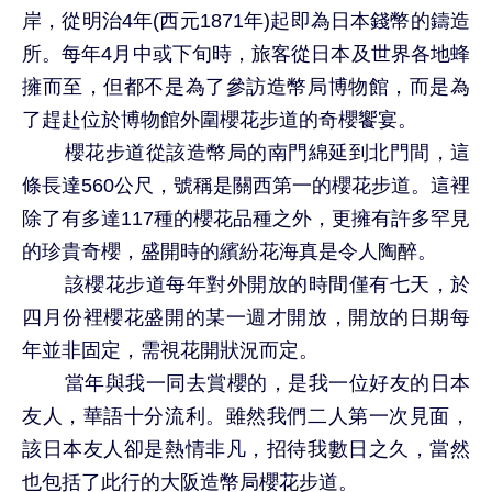
岸，從明治4年(西元1871年)起即為日本錢幣的鑄造
所。每年4月中或下旬時，旅客從日本及世界各地蜂
擁而至，但都不是為了參訪造幣局博物館，而是為
了趕赴位於博物館外圍櫻花步道的奇櫻饗宴。
櫻花步道從該造幣局的南門綿延到北門間，這
條長達560公尺，號稱是關西第一的櫻花步道。這裡
除了有多達117種的櫻花品種之外，更擁有許多罕見
的珍貴奇櫻，盛開時的繽紛花海真是令人陶醉。
該櫻花步道每年對外開放的時間僅有七天，於
四月份裡櫻花盛開的某一週才開放，開放的日期每
年並非固定，需視花開狀況而定。
當年與我一同去賞櫻的，是我一位好友的日本
友人，華語十分流利。雖然我們二人第一次見面，
該日本友人卻是熱情非凡，招待我數日之久，當然
也包括了此行的大阪造幣局櫻花步道。