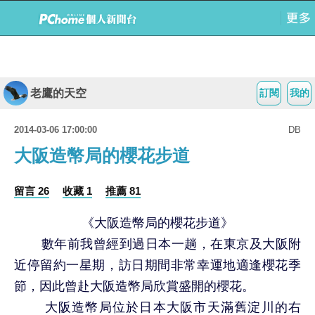
老鷹的天空
訂閱
我的
2014-03-06 17:00:00
DB
大阪造幣局的櫻花步道
留言 26
收藏 1
推薦 81
《大阪造幣局的櫻花步道》
數年前我曾經到過日本一趟，在東京及大阪附
近停留約一星期，訪日期間非常幸運地適逢櫻花季
節，因此曾赴大阪造幣局欣賞盛開的櫻花。
大阪造幣局位於日本大阪市天滿舊淀川的右