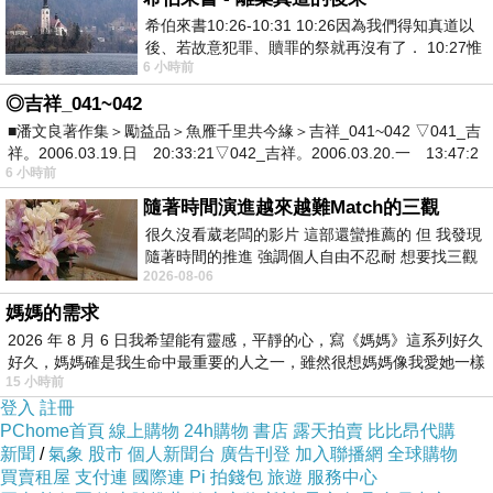
希伯來書10:26-10:31 10:26因為我們得知真道以
但是擋風玻璃瞬間就被暴雨攻佔，
後、若故意犯罪、贖罪的祭就再沒有了． 10:27惟
視線非常差。
6 小時前
有戰懼等候審判和那燒滅眾敵人的烈火
每輛車子都開啟了車燈並閃雙黃燈，
◎吉祥_041~042
車速也都慢了許多，
■潘文良著作集＞勵益品＞魚雁千里共今緣＞吉祥_041~042 ▽041_吉
祥。2006.03.19.日 20:33:21▽042_吉祥。2006.03.20.一 13:47:2
大家都小心翼翼地駕駛著。
6 小時前
隨著時間演進越來越難Match的三觀
很久沒看葳老闆的影片 這部還蠻推薦的 但 我發現
隨著時間的推進 強調個人自由不忍耐 想要找三觀
還好進入南投以後，
2026-08-06
接近的不要說對象 連朋友都超
雨勢就變小了，
媽媽的需求
我們終於安全地抵達民宿了。
2026 年 8 月 6 日我希望能有靈感，平靜的心，寫《媽媽》這系列好久
好久，媽媽確是我生命中最重要的人之一，雖然很想媽媽像我愛她一樣
15 小時前
登入
註冊
這民宿是新開的，
PChome首頁
線上購物
24h購物
書店
露天拍賣
比比昂代購
新聞
/
氣象
股市
個人新聞台
廣告刊登
加入聯播網
全球購物
設備還不錯，
買賣租屋
支付連
國際連
Pi 拍錢包
旅遊
服務中心