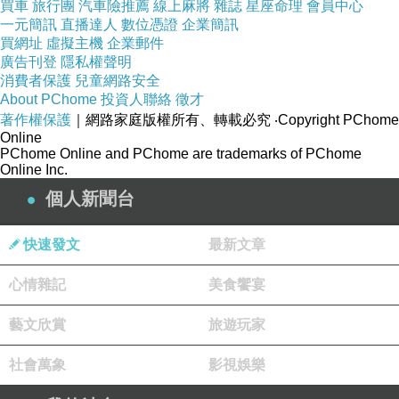
寬敞的大廳、餐廳，
買車
旅行團
汽車險推薦
線上麻將
雜誌
星座命理
會員中心
一元簡訊
直播達人
數位憑證
企業簡訊
房間也很大，
買網址
虛擬主機
企業郵件
還有一個景觀小陽台，
廣告刊登
隱私權聲明
幾乎沒有可以挑剔的。
消費者保護
兒童網路安全
About PChome
投資人聯絡
徵才
若硬是要說缺點，
著作權保護
｜網路家庭版權所有、轉載必究
‧Copyright PChome
大概只能挑它們的棉被，
Online
PChome Online and PChome are trademarks of PChome
在移動的時候會有刷刷的聲音。
Online Inc.
我想那是材質的問題，
個人新聞台
因為我家有一件新買的棉被，
也會有同樣的困擾。
快速發文
最新文章
心情雜記
美食饗宴
第一天的晚餐，
藝文欣賞
旅遊玩家
我們是在鎮上的一家麵店吃的。
社會萬象
影視娛樂
我叫的是麻醬麵和扁食湯，