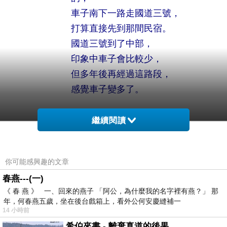
車子南下一路走國道三號，
打算直接先到那間民宿。
國道三號到了中部，
印象中車子會比較少，
但多年後再經過這路段，
感覺車子變多了。
繼續閱讀
車子到了苗栗後，
天空就開始下雨，
你可能感興趣的文章
進台中後雨勢忽大忽小。
春燕---(一)
雨勢大的時候，
《 春 燕 》 一、回來的燕子 「阿公，為什麼我的名字裡有燕？」 那
彷彿颱風天的暴雨，
年，何春燕五歲，坐在後台戲箱上，看外公何安慶縫補一
路上煙雨濛濛。
14 小時前
雨刷雖然賣力地快速左右刷除，
希伯來書 - 離棄真道的後果