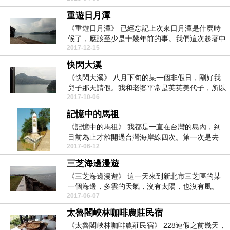
重遊日月潭
《重遊日月潭》 已經忘記上次來日月潭是什麼時
候了，應該至少是十幾年前的事。我們這次趁著中
2017-12-15
秋...
快閃大溪
《快閃大溪》 八月下旬的某一個非假日，剛好我
兒子那天請假。我和老婆平常是英英美代子，所以
2017-10-06
就想...
記憶中的馬祖
《記憶中的馬祖》 我都是一直在台灣的島內，到
目前為止才離開過台灣海岸線四次。第一次是去
2017-06-12
美...
三芝海邊漫遊
《三芝海邊漫遊》 這一天來到新北市三芝區的某
一個海邊，多雲的天氣，沒有太陽，也沒有風。
2017-06-07
聽同事說，...
太魯閣峽林咖啡農莊民宿
《太魯閣峽林咖啡農莊民宿》 228連假之前幾天，