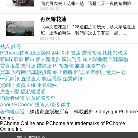
我們再次去了花蓮一趟，這是二天一夜的短期旅...
2017-03-17
再次遊花蓮
《再次遊花蓮》 228連假之前幾天，趁大家還在上
班、上學的時候，我們再次去了花蓮一趟。 ...
2017-03-01
登入
註冊
PChome首頁
線上購物
24h購物
書店
露天拍賣
比比昂代購
新聞
/
氣象
股市
個人新聞台
廣告刊登
加入聯播網
全球購物
買賣租屋
支付連
國際連
Pi 拍錢包
旅遊
服務中心
買車
旅行團
汽車險推薦
線上麻將
雜誌
星座命理
會員中心
一元簡訊
直播達人
數位憑證
企業簡訊
買網址
虛擬主機
企業郵件
廣告刊登
隱私權聲明
消費者保護
兒童網路安全
About PChome
投資人聯絡
徵才
著作權保護
｜網路家庭版權所有、轉載必究
‧Copyright PChome
Online
PChome Online and PChome are trademarks of PChome
Online Inc.