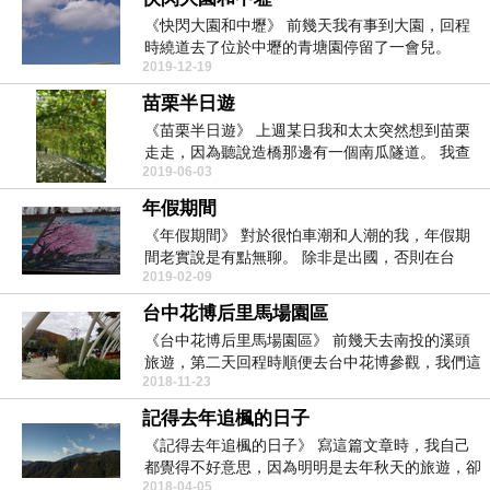
《快閃大園和中壢》 前幾天我有事到大園，回程
時繞道去了位於中壢的青塘園停留了一會兒。
2019-12-19
對...
苗栗半日遊
《苗栗半日遊》 上週某日我和太太突然想到苗栗
走走，因為聽說造橋那邊有一個南瓜隧道。 我查
2019-06-03
了一...
年假期間
《年假期間》 對於很怕車潮和人潮的我，年假期
間老實說是有點無聊。 除非是出國，否則在台
2019-02-09
灣...
台中花博后里馬場園區
《台中花博后里馬場園區》 前幾天去南投的溪頭
旅遊，第二天回程時順便去台中花博參觀，我們這
2018-11-23
次只參觀...
記得去年追楓的日子
《記得去年追楓的日子》 寫這篇文章時，我自己
都覺得不好意思，因為明明是去年秋天的旅遊，卻
2018-04-05
拖到...