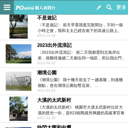
老鷹的天空
訂閱
我的
不是遊記
〈不是遊記〉 前天早晨我逛完新聞台，不到一個
小時之後，我和太太已經在南下的高速公路上。
2023-10-19
...
2023出外流浪記
〈2023出外流浪記〉 前二天我都需到北海岸出
差，很難得連續二天都在同一地區，所以我出門...
2023-08-22
潮境公園
《潮境公園》 我十幾天前去了一趟基隆，到過幾
個點，曾在潮境公園短暫逗留。 ...
2021-04-02
大溪的太武新村
《大溪的太武新村》 桃園市大溪太武新村位於大
溪的慈光一街，是823砲戰後所興建的高級軍官眷
2021-02-28
舍，...
快閃大園和中壢