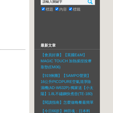
標題
內容
標籤
最新文章
【會員好康】【英國E&M】
MAGIC TOUCH 加熱揉捏按摩
靠墊(EM06)
【919揪團】【SAMPO聲寶】
16公升PICOPURE空氣清淨除
濕機(AD-W632P)-獨家送【小太
陽】1.8L不鏽鋼快煮壺(TE-180)
【閱讀指南】怎麼做晚餐最簡單
【今日66折】神田魂：日本料