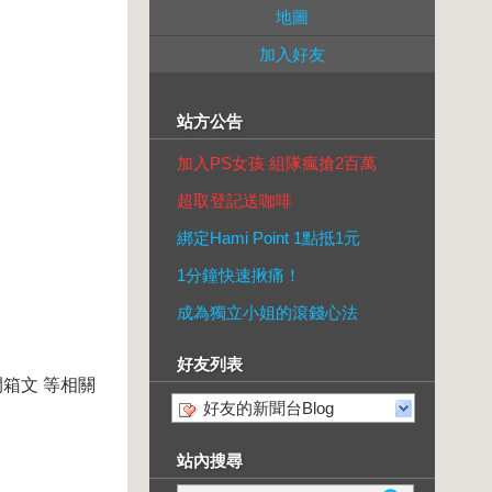
地圖
加入好友
站方公告
加入PS女孩 組隊瘋搶2百萬
超取登記送咖啡
綁定Hami Point 1點抵1元
1分鐘快速揪痛！
成為獨立小姐的滾錢心法
好友列表
箱文 等相關
好友的新聞台Blog
站內搜尋