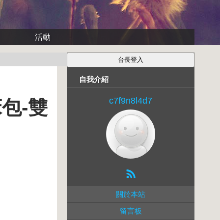
活動
自我介紹
c7f9n8l4d7
包-雙
關於本站
留言板