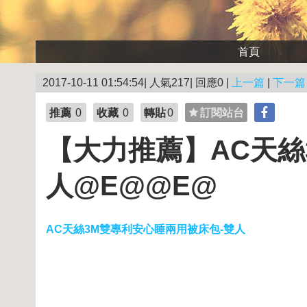
首頁
2017-10-11 01:54:54| 人氣217| 回應0 |
上一篇
|
下一篇
推薦
0
收藏
0
轉貼
0
訂閱站台
【大力推薦】AC天絲
人@E@@E@
AC天絲3M雙專利安心睡兩用被床包-雙人