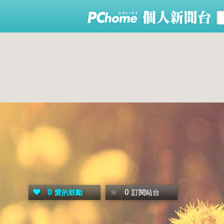
0
0
愛的鼓勵
訂閱站台