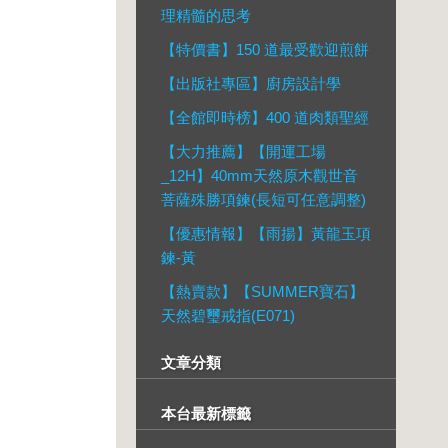
理精髓的思考
【特價書】150 道最受歡迎煎餅
【出版社專區】廚房設計學
【全館即時榜】400 道肉類聖經
【大力推薦】【開運工場
_12H】40mm天然原木觀世音
菩薩殊勝項鍊(長短可任意調整)
【優惠情報】【雨揚】黃龍玉項
鍊-黃
【熱賣款】【SUMMER寶石】
天然碧璽戒指(E071)
文章分類
本台最新標籤