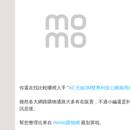
你還在找比較哪裡入手 "
AC天絲3M雙專利安心睡兩用
雖然各大網路購物通路大多有在販賣，不過小編還是到奇摩
訊息後。
幫您整理出來在
momo購物網
最划算啦。