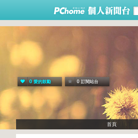
0
0
愛的鼓勵
訂閱站台
首頁