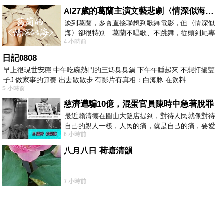
AI27歲的葛蘭主演文藝悲劇〈情深似海〉 #戀上老電影 #葛蘭 #粟子
談到葛蘭，多會直接聯想到歌舞電影，但〈情深似
海〉卻很特別，葛蘭不唱歌、不跳舞，從頭到尾專
4 小時前
心演戲。拍攝期間，經常工作超過12個鐘
日記0808
早上很現世安穩 中午吃碗熱門的三媽臭臭鍋 下午午睡起來 不想打擾雙
子J 做家事的節奏 出去散散步 有影片有真相：白海豚 在飲料
5 小時前
慈濟遭騙10億，混蛋官員陳時中急著脫罪
最近賴清德在圓山大飯店提到，對待人民就像對待
自己的親人一樣，人民的痛，就是自己的痛，要愛
6 小時前
民如親，說的這麼好聽，實際上根本沒做
八月八日 荷塘清韻
7 小時前