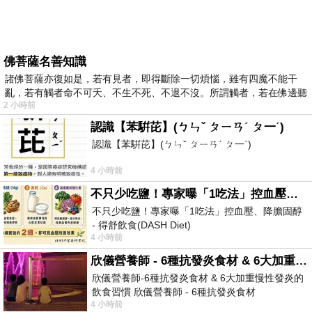
佛菩薩名善知識
諸佛菩薩亦復如是，若有見者，即得斷除一切煩惱，雖有四魔不能干
亂，若有觸者命不可夭、不生不死、不退不沒。所謂觸者，若在佛邊聽
2 小時前
受
認識【苯騈芘】(ㄅㄣˇ ㄆㄧㄢˊ ㄆ一ˊ)
認識【苯騈芘】(ㄅㄣˇ ㄆㄧㄢˊ ㄆ一ˊ)
4 小時前
不只少吃鹽！專家曝「1吃法」控血壓、降膽固醇 - 得舒飲食(DASH Diet)
不只少吃鹽！專家曝「1吃法」控血壓、降膽固醇
- 得舒飲食(DASH Diet)
4 小時前
https://www.facebook.com/dietitiansophia/posts/p
欣儀營養師 - 6種抗發炎食材 & 6大加重慢性發炎的飲食習慣
欣儀營養師-6種抗發炎食材 & 6大加重慢性發炎的
飲食習慣 欣儀營養師 - 6種抗發炎食材
4 小時前
https://www.facebook.com/photo/?fbid=147