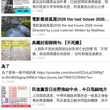
最近談到國票金這件事，已經是鬧得沸沸揚揚，我
替許崑源大哥有時候在想，民進黨提出的公公併，
9 小時前
其實就是想要國庫通黨庫，鬧出最大的醜
電影最後孤屋2026 the last house 2026 movie
電影最後孤屋2026 the last house 2026 movie
Directed by Louis Leterrier Written by Matthew
11 小時前
Robinson Starring Greta Lee Wa
典藏封面聊兩句-【不死藥】
人類對不死的渴望源自於對死亡的恐懼 而「不死
藥」就這樣橫擺在你面前： 任何創傷迅速癒合、
11 小時前
停止衰老、痛覺消失…堪
為了
為了那每一個不眠的夜 https://youtube.com/shorts/021xLpZ0W9g?
is=9VvB2Aqpnp3WIKzl https://youtu.be/T9R6YZ294Hc?is=
11 小時前
民進黨昔日在野推給中央，今日甩鍋地方
上回我曾講過，中華民國政府要的是一個真正會做
事的專業團隊，而且要真正解決問題的團隊，而不
11 小時前
是只會到處甩鍋的雙標團隊，最近民進黨