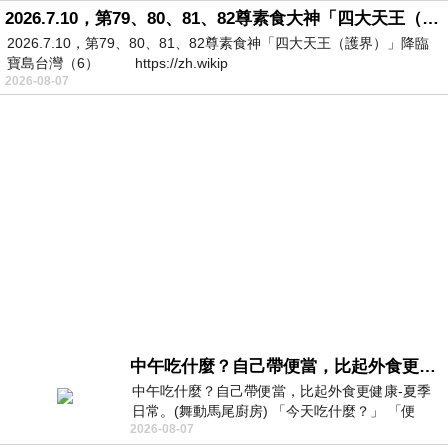
2026.7.10，第79、80、81、82尊素食大神「四大天王（護界）」降臨寶島台灣（6）
2026.7.10，第79、80、81、82尊素食神「四大天王（護界）」降臨
寶島台灣（6） https://zh.wikip
2026-08-07
中午吃什麼？自己帶便當，比起外食更健康-夏季日常。(舞動馬尾廚房)
中午吃什麼？自己帶便當，比起外食更健康-夏季
日常。(舞動馬尾廚房) 「今天吃什麼？」 「便
2026-08-07
當？麵？還是炒飯？」 每天都在選擇