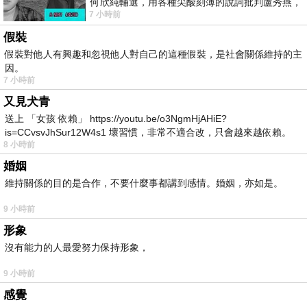
何欣純輔選，用各種尖酸刻薄的說詞批判盧秀燕，
7 小時前
罵她施政滿意度輸給陳其邁，甚至還說盧
假裝
假裝對他人有興趣和忽視他人對自己的這種假裝，是社會關係維持的主
因。
7 小時前
又見犬青
送上 「女孩 依賴」 https://youtu.be/o3NgmHjAHiE?
is=CCvsvJhSur12W4s1 壞習慣，非常不適合改，只會越來越依賴。
8 小時前
我害怕的
婚姻
維持關係的目的是合作，不要什麼事都講到感情。婚姻，亦如是。
9 小時前
形象
沒有能力的人最愛努力保持形象，
9 小時前
感覺