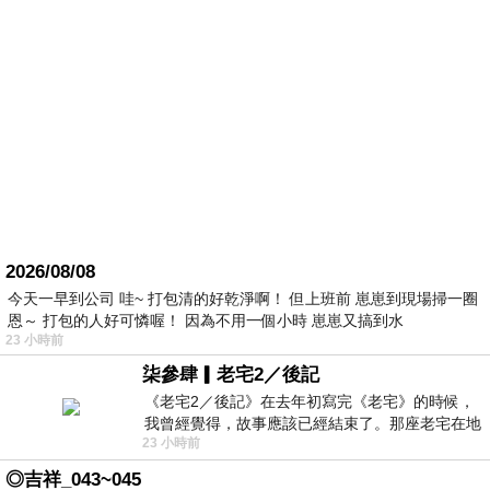
2026/08/08
今天一早到公司 哇~ 打包清的好乾淨啊！ 但上班前 崽崽到現場掃一圈
恩～ 打包的人好可憐喔！ 因為不用一個小時 崽崽又搞到水
23 小時前
柒參肆▎老宅2／後記
《老宅2／後記》在去年初寫完《老宅》的時候，
我曾經覺得，故事應該已經結束了。那座老宅在地
23 小時前
震中倒塌，七個人終於離開那片黑暗，
◎吉祥_043~045