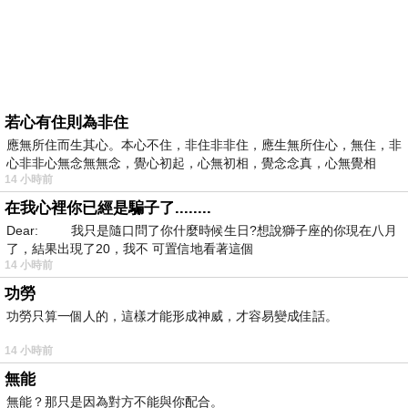
若心有住則為非住
應無所住而生其心。本心不住，非住非非住，應生無所住心，無住，非
心非非心無念無無念，覺心初起，心無初相，覺念念真，心無覺相
14 小時前
在我心裡你已經是騙子了........
Dear: 我只是隨口問了你什麼時候生日?想說獅子座的你現在八月
了，結果出現了20，我不 可置信地看著這個
14 小時前
功勞
功勞只算一個人的，這樣才能形成神威，才容易變成佳話。
14 小時前
無能
無能？那只是因為對方不能與你配合。