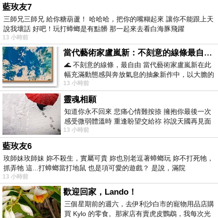
藍玫友7
三師兄三師兄 給你糖葫蘆！ 哈哈哈，把你的嘴糊起來 讓你不能跟上天
說我壞話 好吧！玩打蟑螂是有點髒 那一起來去看白海豚飛躍
13 小時前
當代藝術家盧嵐新：不刻意的線條最自由，讓色彩流動、筆觸自己說話
🌊 不刻意的線條，最自由 當代藝術家盧嵐新在此
幅充滿動態感與奔放氣息的抽象新作中，以大膽的
13 小時前
藍色顏料在白色畫布上揮灑、壓印與流淌
靈魂相願
知道你永不回來 悲痛心情難按捺 擁抱你最後一次
感受微弱體溫時 重逢盼望交給祢 祢說天國再見面
13 小時前
此刻忍淚說別離 他日靈魂再
藍玫友6
玫師妹玫師妹 妳不殺生，實屬可貴 妳也別老逗著蟑螂玩 妳不打死牠，
抓弄牠 這...打蟑螂當打地鼠 也是項可愛的遊戲？ 是說，滿院
13 小時前
歡迎回家，Lando！
三個星期前的週六，去伊利沙白市的寵物用品店購
買 Kylo 的零食。那家店有賣虎皮鸚鵡，我每次光