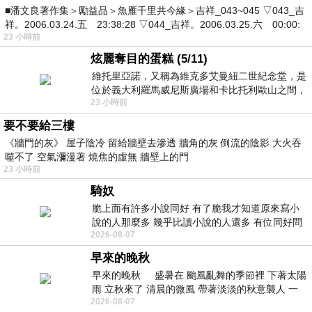
■潘文良著作集＞勵益品＞魚雁千里共今緣＞吉祥_043~045 ▽043_吉
祥。2006.03.24.五 23:38:28 ▽044_吉祥。2006.03.25.六 00:00:
23 小時前
炫麗奪目的蛋糕 (5/11)
維托里亞諾，又稱為維克多艾曼紐二世紀念堂，是
位於義大利羅馬威尼斯廣場和卡比托利歐山之間，
23 小時前
用以紀念統一義大利統一後的的第一位國
要不要給三樓
《牆門的灰》 屋子陰冷 留給牆壁去滲透 牆角的灰 倒流的陰影 大火吞
噬不了 空氣瀰漫著 燒焦的虛無 牆壁上的門
23 小時前
騎奴
脆上面有許多小說同好 有了脆我才知道原來寫小
說的人那麼多 幾乎比讀小說的人還多 有位同好問
2026-08-07
了一個問題 她說為什麼高中文學獎的
早來的晚秋
早來的晚秋 盛暑在 颱風亂舞的季節裡 下著太陽
雨 立秋來了 清晨的微風 帶著淡淡的秋意襲人 一
2026-08-07
下子 又被赤