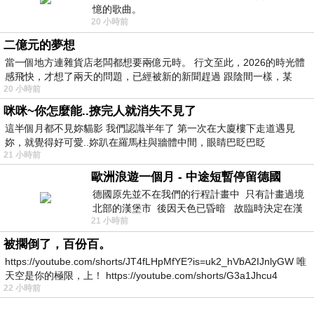
憶的歌曲。
20 小時前
二億元的夢想
當一個地方連雜貨店老闆都想要兩億元時。 行文至此，2026的時光體
感飛快，才想了兩天的問題，已經被新的新聞趕過 跟陰間一樣，某
20 小時前
咪咪~你怎麼能..撩完人就消失不見了
這半個月都不見妳貓影 我們認識半年了 第一次在大廈樓下走道遇見
妳，就覺得好可愛..妳趴在羅馬柱與牆體中間，眼睛巴眨巴眨
21 小時前
歐洲浪遊一個月 - 中途短暫停留德國
德國原先並不在我們的行程計畫中 只有計畫過境
北部的漢堡市 後因天色已昏暗 故臨時決定在漢
21 小時前
堡市吃晚餐和過夜
被擱倒了，百份百。
https://youtube.com/shorts/JT4fLHpMfYE?is=uk2_hVbA2IJnlyGW 唯
天空是你的極限，上！ https://youtube.com/shorts/G3a1Jhcu4
22 小時前