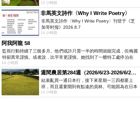
13 小時前
顧都會去看一下。他們偶爾會引進 C
非馬英文詩作〈Why I Write Poetry〉
非馬英文詩作〈Why I Write Poetry〉刊登于《芝
加哥时报》2026.8.7
14 小時前
阿我阿龍 58
監視行動持續了三個多月。他們或許只需一半的時間就能完成，但梅麗
特卻異常謹慎。或者說，比平常更謹慎。她找到了一艘特工處停泊在
14 小時前
週間農居第284週（2026/6/23-2026/6/24) 夏至 金黃稻浪洋溢豐收喜悅
結束亂買一通日本行，接下來星期一三四都要上
班，而且還要開到有點遠的員林。可能因為在日本
14 小時前
花不少錢，星期一出門上班時，心裡沒有一