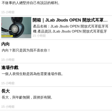
不做事的人總堅持自己有說話的權利。
15 小時前
開箱｜JLab Jbuds OPEN 開放式耳罩藍牙耳機 - 設計美學，輕巧、透氣、環境音全物理達成！
產品名稱：JLab Jbuds OPEN 開放式耳罩藍牙耳
機 產品資訊 JLab Jbuds OPEN 開放式耳罩藍牙
15 小時前
耳機評語：非常有特色，值得喜愛美型工
内向
内向？那只是因为我不喜欢你！
15 小時前
逢場作戲
一個人表情生動是因為他需要逢場作戲。
15 小時前
長大
長大，與年齡無關，跟挫折有關。
15 小時前