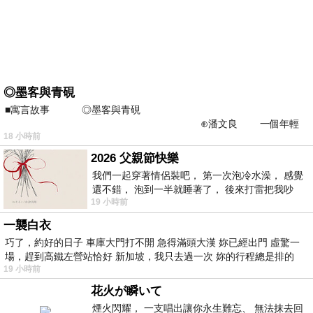
◎墨客與青硯
■寓言故事 ◎墨客與青硯
⊕潘文良 一個年輕
18 小時前
的墨客，在京城的古玩肆裡
2026 父親節快樂
我們一起穿著情侶裝吧， 第一次泡冷水澡， 感覺
還不錯， 泡到一半就睡著了， 後來打雷把我吵
19 小時前
醒， 手
一襲白衣
巧了，約好的日子 車庫大門打不開 急得滿頭大漢 妳已經出門 虛驚一
場，趕到高鐵左營站恰好 新加坡，我只去過一次 妳的行程總是排的
19 小時前
花火が瞬いて
煙火閃耀， 一支唱出讓你永生難忘、 無法抹去回