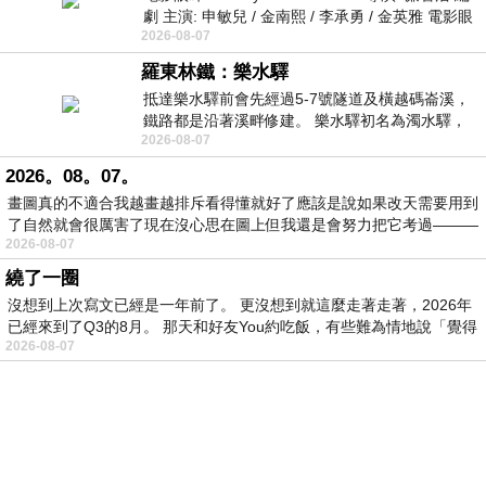
劇 主演: 申敏兒 / 金南熙 / 李承勇 / 金英雅 電影眼
2026-08-07
眸2026描述攝影師徐珍因遺
羅東林鐵：樂水驛
抵達樂水驛前會先經過5-7號隧道及橫越碼崙溪，
鐵路都是沿著溪畔修建。 樂水驛初名為濁水驛，
2026-08-07
但因與臺鐵集集線車站同名，於1953
2026。08。07。
畫圖真的不適合我越畫越排斥看得懂就好了應該是說如果改天需要用到
了自然就會很厲害了現在沒心思在圖上但我還是會努力把它考過———
2026-08-07
繞了一圈
沒想到上次寫文已經是一年前了。 更沒想到就這麼走著走著，2026年
已經來到了Q3的8月。 那天和好友You約吃飯，有些難為情地說「覺得
2026-08-07