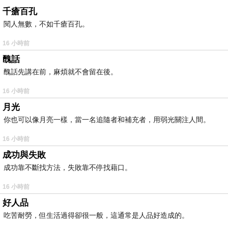
千瘡百孔
閱人無數，不如千瘡百孔。
16 小時前
醜話
醜話先講在前，麻煩就不會留在後。
16 小時前
月光
你也可以像月亮一樣，當一名追隨者和補充者，用弱光關注人間。
16 小時前
成功與失敗
成功靠不斷找方法，失敗靠不停找藉口。
16 小時前
好人品
吃苦耐勞，但生活過得卻很一般，這通常是人品好造成的。