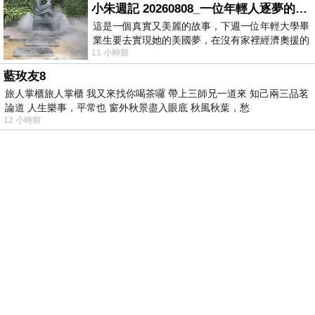
小朱週記 20260808_一位年輕人逐夢的真實故事
這是一個真實又美麗的故事，下週一位年輕大學畢
業生要去實現她的美國夢，在沒有家裡經濟奧援的
11 小時前
情況下，靠著自我努力工作累積出國基
藍玫友8
旅人掌櫃旅人掌櫃 我又來找你喝茶囉 帶上三師兄一道來 知己兩三品茗
論道 人生樂事，平常也 窗外秋景盡入眼底 秋風秋葉，愁
12 小時前