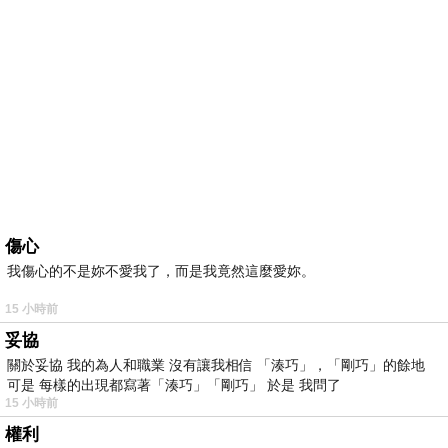
傷心
我傷心的不是妳不愛我了，而是我竟然這麼愛妳。
15 小時前
妥協
關於妥協 我的為人和職業 沒有讓我相信 「湊巧」，「剛巧」的餘地
可是 每樣的出現都寫著「湊巧」「剛巧」 於是 我問了
15 小時前
權利