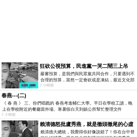
狂砍公視預算，民進黨一哭二鬧三上吊
嚴審預算，是我們與民眾黨共同合作，只要遇到不
合理的預算，當然一定會砍或是凍結，最近文化部
7 小時前
要編列公視和Taiwan plus預算，在110年
春燕---(二)
《 春 燕 》 三、你們唱戲的 春燕考進輔仁大學。平日在學校工讀，晚
上在學校附近的餐廳當外場。寒暑假白天到鎮公所幫忙整理文件
7 小時前
賴清德怒批盧秀燕，就是徹頭徹尾的心虛
賴清德大總統，我覺得你好像說錯了！你在台中替