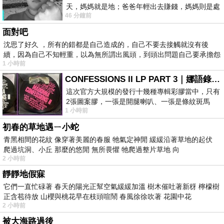
天，媽媽就是地；爸爸年輕出去賺錢，媽媽則是處
46 分鐘前
理家務，職業不分高低貴賤，只有人品才
面對吧
沈思了好久 ，所有的錯都是自己造成的，自己不要去接觸就沒有後
續，因為自己不知輕重，以為無所謂出風頭，到頭出問題自己要承擔怨
1 小時前
不
CONFESSIONS II LP PART 3｜娜語錄II LP PART 3
這次官方大規模的發行十幾種專輯彩膠當中，只有
2張圖案膠，一張是開腿喇叭、一張是條紋斑馬
1 小時前
版；目前官網上只剩澳洲商店AU STORE
初春的草地遇ㄧ小蛇
青黑相間的花紋 像穿著美麗的春服 牠氣定神閒 緩緩沿著草地的起伏
爬過坑洞、小丘 那麼的悠閒 無所畏懼 牠爬過整片草地 向
2 小時前
靜靜地假寐
它們一直忙碌著 春天的陽光正幫空氣緩緩加溫 樹木催吐著新枒 檸檬樹
正含苞待放 山櫻與桃花早在枝頭喧鬧 春風徐徐吹著 花園中花
2 小時前
被大海路過後