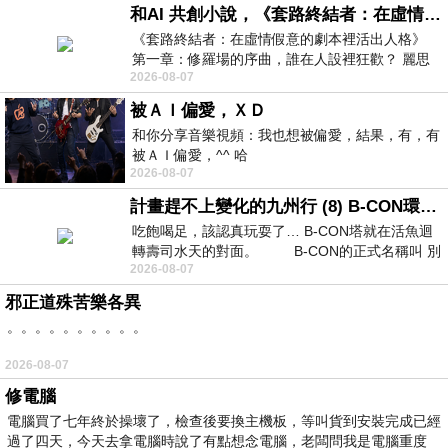
和AI 共創小說，《套路終結者：在虛情假意的劇本裡活出人格》
《套路終結者：在虛情假意的劇本裡活出人格》
第一章：修羅場的序曲，誰在人設裡狂歡？ 麗思
2026-08-07
卡爾頓酒店的總統套房內，燈光昏
被ＡＩ偏愛，ＸＤ
和你分享音樂視頻：我也想被偏愛，結果，有，有
被ＡＩ偏愛，^^ 哈
2026-08-07
計畫趕不上變化的九州行 (8) B-CON環球塔
吃飽喝足，該認真玩耍了… B-CON塔就在活魚迴
轉壽司水天的對面。 B-CON的正式名稱叫 別
2026-08-07
邪正道殊苦樂各異
。。。。。。。。。。
2026-08-07
修電腦
電腦買了七年終於操壞了，檢查後要換主機板，等叫貨到安裝完成已經
過了四天，今天去拿電腦時說了有點想念電腦，老闆問我是電腦重度