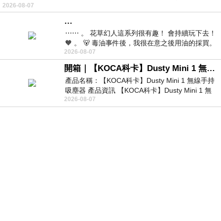
2026-08-07
…
⋯⋯ 。 花草幻人這系列很有趣！ 會持續玩下去！
🧡 。 🐻 毒油事件後，我很在意之後用油的採買。
2026-08-07
前天購買了我之前就很愛
開箱｜【KOCA科卡】Dusty Mini 1 無線手持吸塵器
產品名稱：【KOCA科卡】Dusty Mini 1 無線手持
吸塵器 產品資訊 【KOCA科卡】Dusty Mini 1 無
2026-08-07
線手持吸塵器評語： 能吸、能吹兼具兩