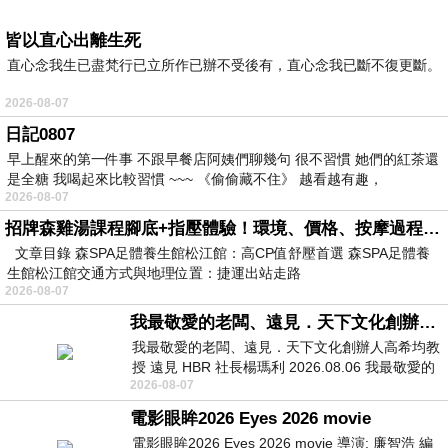
皆以直心出離生死
直心念我生已盡梵行已立所作已辦不受後有，直心念我已斷不復更斷。
2026-08-07
日記0807
早上醒來的第一件事 不跟早餐店阿姨們聊幾句 很不習慣 她們的紅茶還
是全糖 我喝起來比較習慣 ~~~ 《偷偷藏不住》 越看越有趣，
2026-08-07
招牌森雞湯課程腳底+指壓體驗！環境、價格、按摩過程全紀錄，森SPA足體養生館松江館最新價格表
文章目錄 森SPA足體養生館松江館：高CP值舒壓首選 森SPA足體養
生館松江館交通方式與地理位置：捷運出站走路
2026-08-07
我最敬愛的老闆、遠見．天下文化創辦人高希均教授
我最敬愛的老闆、遠見．天下文化創辦人高希均教
授 遠見 HBR 社長楊瑪利 2026.08.06 我最敬愛的
2026-08-07
老闆、遠見．天下文化創辦人高希均教
電影眼眸2026 Eyes 2026 movie
電影眼眸2026 Eyes 2026 movie 導演: 廉智浩 編