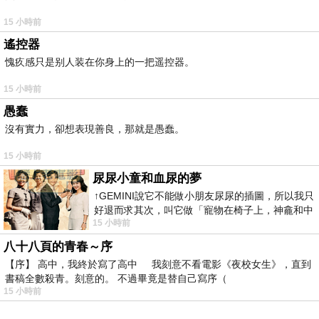
15 小時前
遙控器
愧疚感只是别人装在你身上的一把遥控器。
15 小時前
愚蠢
沒有實力，卻想表現善良，那就是愚蠢。
15 小時前
尿尿小童和血尿的夢
↑GEMINI說它不能做小朋友尿尿的插圖，所以我只
好退而求其次，叫它做「寵物在椅子上，神龕和中
15 小時前
年人臉孔」的畫了。 六月底
八十八頁的青春～序
【序】 高中，我終於寫了高中 我刻意不看電影《夜校女生》，直到
書稿全數殺青。刻意的。 不過畢竟是替自己寫序（
15 小時前