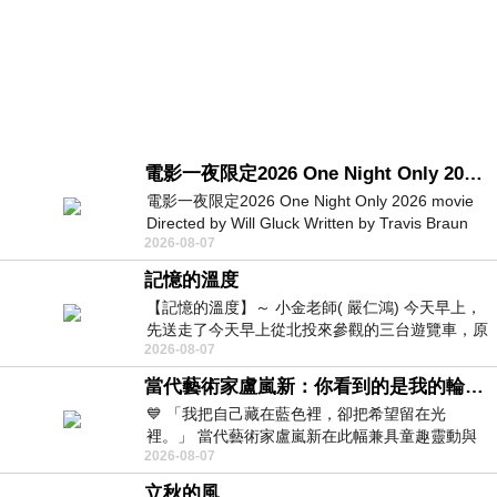
電影一夜限定2026 One Night Only 2026 movie
電影一夜限定2026 One Night Only 2026 movie
Directed by Will Gluck Written by Travis Braun
2026-08-07
Starring Monica Barbaro
記憶的溫度
【記憶的溫度】～ 小金老師( 嚴仁鴻) 今天早上，
先送走了今天早上從北投來參觀的三台遊覽車，原
2026-08-07
以為展場已經差不多要安靜下來，卻發
當代藝術家盧嵐新：你看到的是我的輪廓，還是你的故事？——藏在藍色裡的希望與光
💙 「我把自己藏在藍色裡，卻把希望留在光
裡。」 當代藝術家盧嵐新在此幅兼具童趣靈動與
2026-08-07
抽象韻味的新作中，用湛藍的羽翼般色塊包覆著
立秋的風