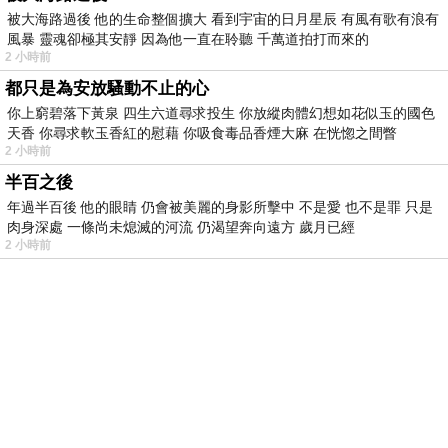
被大海路過後 他的生命整個擴大 看到宇宙的日月星辰 有風有歌有浪有
風暴 靈魂卻極其安靜 因為他一直在聆聽 千萬道拍打而來的
2 小時前
都只是為安放騷動不止的心
你上窮碧落下黃泉 四生六道尋求投生 你放縱肉體幻想如花似玉的國色
天香 你尋求軟玉香紅的慰藉 你吸食毒品香煙大麻 在恍惚之間瞥
2 小時前
半百之後
年過半百後 他的眼睛 仍會被美麗的身影所擊中 不是愛 也不是罪 只是
肉身深處 一條尚未熄滅的河流 仍渴望奔向遠方 歲月已經
2 小時前